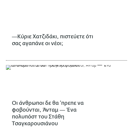
―Κύριε Χατζιδάκι, πιστεύετε ότι
σας αγαπάνε οι νέοι;
Οι άνθρωποι δε θα ’πρεπε να
φοβούνται, Άνταμ ― Ένα
πολυπόστ του Στάθη
Τσαγκαρουσιάνου