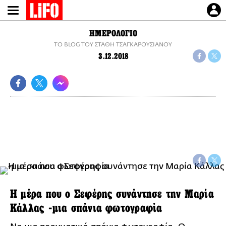
Παράκαμψη
προς
το
ΗΜΕΡΟΛΟΓΙΟ
κυρίως
TO BLOG ΤΟΥ ΣΤΑΘΗ ΤΣΑΓΚΑΡΟΥΣΙΑΝΟΥ
περιεχόμενο
3.12.2018
Η μέρα που ο Σεφέρης συνάντησε την Μαρία
Κάλλας -μια σπάνια φωτογραφία