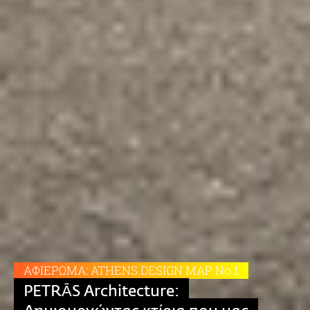
ΑΦΙΕΡΩΜΑ: ATHENS DESIGN MAP Νο.1
PETRĀS Αrchitecture: