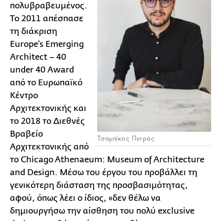
πολυβραβευμένος.
To 2011 απέσπασε
τη διάκριση
Europe’s Εmerging
Αrchitect – 40
under 40 Αward
από το Eυρωπαϊκό
Kέντρο
Aρχιτεκτονικής και
το 2018 το Διεθνές
Βραβείο
Τσαμπίκος Πετράς
Αρχιτεκτονικής από
το Chicago Athenaeum: Museum of Architecture
and Design. Μέσω του έργου του προβάλλει τη
γενικότερη διάσταση της προσβασιμότητας,
αφού, όπως λέει ο ίδιος, «δεν θέλω να
δημιουργήσω την αίσθηση του πολύ exclusive