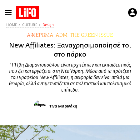
Παράκαμψη
προς
το
HOME
CULTURE
Design
κυρίως
ΑΦΙΕΡΩΜΑ: ADM: TΗΕ GREEN ISSUE
περιεχόμενο
New Affiliates: Ξαναχρησιμοποίησέ το,
στο πάρκο
Η Ήβη Διαμαντοπούλου είναι αρχιτέκτων και εκπαιδευτικός
που ζει και εργάζεται στη Νέα Υόρκη. Μέσα από τα πρότζεκτ
του γραφείου New Affiliates, η αειφορία δεν είναι απλά μια
θεωρία, αλλά αντιμετωπίζεται σε πολιτιστικό και πολιτισμικό
επίπεδο.
Tίνα Μαρινάκη