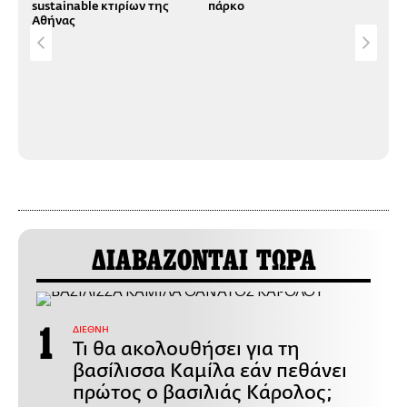
sustainable κτιρίων της
πάρκο
Αθήνας
OnM
του
απο
κάπ
ΔΙΑΒΑΖΟΝΤΑΙ ΤΩΡΑ
ΔΙΕΘΝΗ
Τι θα ακολουθήσει για τη
βασίλισσα Καμίλα εάν πεθάνει
πρώτος ο βασιλιάς Κάρολος;