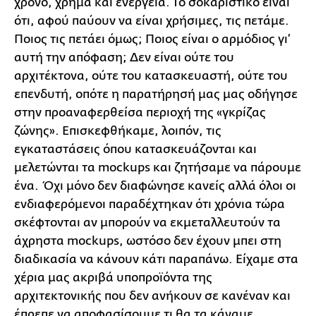
χρόνο, χρήμα και ενέργεια. Το σοκαριστικό είναι
ότι, αφού παύουν να είναι χρήσιμες, τις πετάμε.
Ποιος τις πετάει όμως; Ποιος είναι ο αρμόδιος γι’
αυτή την απόφαση; Δεν είναι ούτε του
αρχιτέκτονα, ούτε του κατασκευαστή, ούτε του
επενδυτή, οπότε η παρατήρησή μας μας οδήγησε
στην προαναφερθείσα περιοχή της «γκρίζας
ζώνης». Επισκεφθήκαμε, λοιπόν, τις
εγκαταστάσεις όπου κατασκευάζονται και
μελετώνται τα mockups και ζητήσαμε να πάρουμε
ένα. Όχι μόνο δεν διαφώνησε κανείς αλλά όλοι οι
ενδιαφερόμενοι παραδέχτηκαν ότι χρόνια τώρα
σκέφτονται αν μπορούν να εκμεταλλευτούν τα
άχρηστα mockups, ωστόσο δεν έχουν μπει στη
διαδικασία να κάνουν κάτι παραπάνω. Είχαμε στα
χέρια μας ακριβά υποπροϊόντα της
αρχιτεκτονικής που δεν ανήκουν σε κανέναν και
έπρεπε να αποφασίσουμε τι θα τα κάναμε.