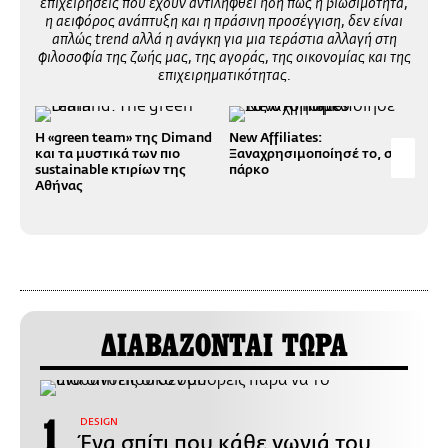
επιχειρήσεις που έχουν αντιληφθεί ήδη πως η βιωσιμότητα,
η αειφόρος ανάπτυξη και η πράσινη προσέγγιση, δεν είναι
απλώς trend αλλά η ανάγκη για μια τεράστια αλλαγή στη
φιλοσοφία της ζωής μας, της αγοράς, της οικονομίας και της
επιχειρηματικότητας.
Η «green team» της Dimand
New Affiliates:
OnM
και τα μυστικά των πιο
Ξαναχρησιμοποίησέ το, στο
του
sustainable κτιρίων της
πάρκο
απο
Αθήνας
κάπ
ΔΙΑΒΑΖΟΝΤΑΙ ΤΩΡΑ
DESIGN
Ένα σπίτι που κάθε γωνιά του