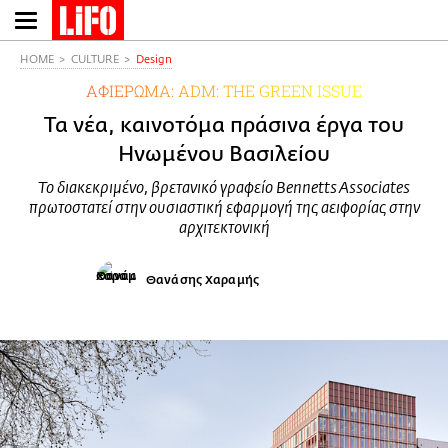
Παράκαμψη
προς
το
HOME
CULTURE
Design
κυρίως
ΑΦΙΕΡΩΜΑ: ADM: TΗΕ GREEN ISSUE
περιεχόμενο
Τα νέα, καινοτόμα πράσινα έργα του
Ηνωμένου Βασιλείου
Το διακεκριμένο, βρετανικό γραφείο Bennetts Associates
πρωτοστατεί στην ουσιαστική εφαρμογή της αειφορίας στην
αρχιτεκτονική
Θανάσης Χαραμής