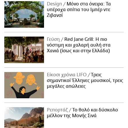
Design
Μόνο στα όνειρα: Τα
υπέροχα σπίτια του Ιμπέρ ντε
Ζιβανσί
Γεύση
Red Jane Grill: Η πιο
νόστιμη και χαλαρή αυλή στα
Χανιά (ίσως και στην Ελλάδα)
Είκοσι χρόνια LIFO
Tρεις
σημαντικοί Έλληνες μουσικοί, τρεις
μεγάλες απώλειες
Ρεπορτάζ
Το θολό και δύσκολο
μέλλον της Μονής Σινά