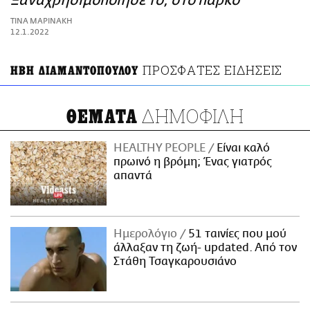
Ξαναχρησιμοποίησέ το, στο πάρκο
ΑΜΠΑ
TΙΝΑ ΜΑΡΙΝΑΚΗ
PRINT
12.1.2022
ΠΡΟΣΦΑΤΕΣ ΕΙΔΗΣΕΙΣ
ΗΒΗ ΔΙΑΜΑΝΤΟΠΟΥΛΟΥ
ΔΗΜΟΦΙΛΗ
ΘΕΜΑΤΑ
HEALTHY PEOPLE
Είναι καλό
πρωινό η βρόμη; Ένας γιατρός
απαντά
Ημερολόγιο
51 ταινίες που μού
άλλαξαν τη ζωή- updated. Aπό τον
Στάθη Τσαγκαρουσιάνο