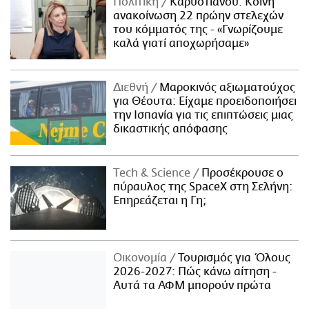
Πολιτική
Καρυστιανού: Κοινή
ανακοίνωση 22 πρώην στελεχών
του κόμματός της - «Γνωρίζουμε
καλά γιατί αποχωρήσαμε»
Διεθνή
Μαροκινός αξιωματούχος
για Θέουτα: Είχαμε προειδοποιήσει
την Ισπανία για τις επιπτώσεις μιας
δικαστικής απόφασης
Τech & Science
Προσέκρουσε ο
πύραυλος της SpaceX στη Σελήνη:
Επηρεάζεται η Γη;
Οικονομία
Τουρισμός για Όλους
2026-2027: Πώς κάνω αίτηση -
Αυτά τα ΑΦΜ μπορούν πρώτα