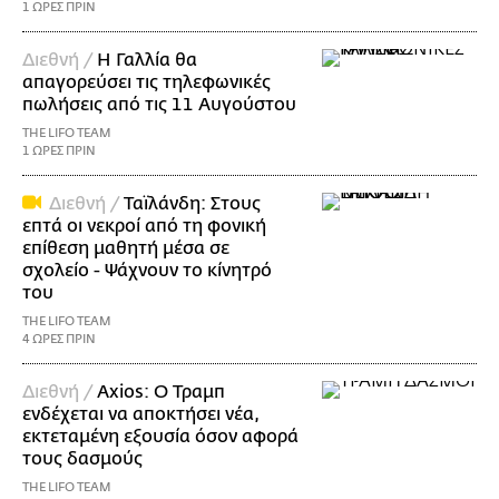
1 ΩΡΕΣ ΠΡΙΝ
Διεθνή /
Η Γαλλία θα
απαγορεύσει τις τηλεφωνικές
πωλήσεις από τις 11 Αυγούστου
THE LIFO TEAM
1 ΩΡΕΣ ΠΡΙΝ
Διεθνή /
Ταϊλάνδη: Στους
επτά οι νεκροί από τη φονική
επίθεση μαθητή μέσα σε
σχολείο - Ψάχνουν το κίνητρό
του
THE LIFO TEAM
4 ΩΡΕΣ ΠΡΙΝ
Διεθνή /
Axios: Ο Τραμπ
ενδέχεται να αποκτήσει νέα,
εκτεταμένη εξουσία όσον αφορά
τους δασμούς
THE LIFO TEAM