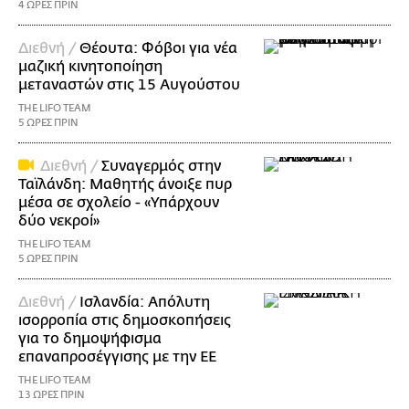
4 ΩΡΕΣ ΠΡΙΝ
Διεθνή /
Θέουτα: Φόβοι για νέα
μαζική κινητοποίηση
μεταναστών στις 15 Αυγούστου
THE LIFO TEAM
5 ΩΡΕΣ ΠΡΙΝ
Διεθνή /
Συναγερμός στην
Ταϊλάνδη: Μαθητής άνοιξε πυρ
μέσα σε σχολείο - «Υπάρχουν
δύο νεκροί»
THE LIFO TEAM
5 ΩΡΕΣ ΠΡΙΝ
Διεθνή /
Ισλανδία: Απόλυτη
ισορροπία στις δημοσκοπήσεις
για το δημοψήφισμα
επαναπροσέγγισης με την ΕΕ
THE LIFO TEAM
13 ΩΡΕΣ ΠΡΙΝ