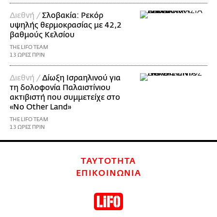
Διεθνή /
Σλοβακία: Ρεκόρ
υψηλής θερμοκρασίας με 42,2
βαθμούς Κελσίου
THE LIFO TEAM
13 ΩΡΕΣ ΠΡΙΝ
Διεθνή /
Δίωξη Ισραηλινού για
τη δολοφονία Παλαιστίνιου
ακτιβιστή που συμμετείχε στο
«No Other Land»
THE LIFO TEAM
13 ΩΡΕΣ ΠΡΙΝ
ΤΑΥΤΟΤΗΤΑ
ΕΠΙΚΟΙΝΩΝΙΑ