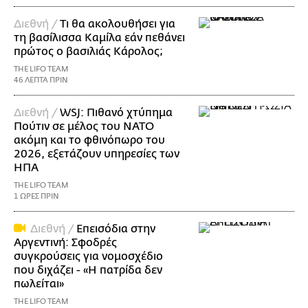
Διεθνή /
Τι θα ακολουθήσει για
τη βασίλισσα Καμίλα εάν πεθάνει
πρώτος ο βασιλιάς Κάρολος;
THE LIFO TEAM
46 ΛΕΠΤΑ ΠΡΙΝ
Διεθνή /
WSJ: Πιθανό χτύπημα
Πούτιν σε μέλος του ΝΑΤΟ
ακόμη και το φθινόπωρο του
2026, εξετάζουν υπηρεσίες των
ΗΠΑ
THE LIFO TEAM
1 ΩΡΕΣ ΠΡΙΝ
Διεθνή /
Επεισόδια στην
Αργεντινή: Σφοδρές
συγκρούσεις για νομοσχέδιο
που διχάζει - «Η πατρίδα δεν
πωλείται»
THE LIFO TEAM