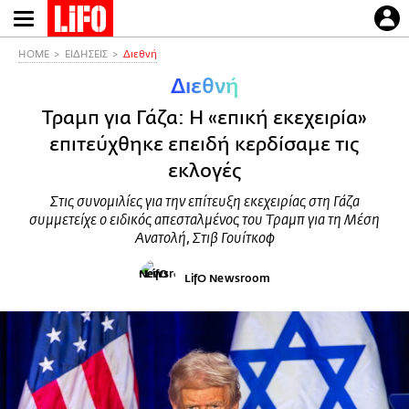
Παράκαμψη
προς
το
HOME
ΕΙΔΗΣΕΙΣ
Διεθνή
κυρίως
Διεθνή
περιεχόμενο
Τραμπ για Γάζα: Η «επική εκεχειρία»
επιτεύχθηκε επειδή κερδίσαμε τις
εκλογές
Στις συνομιλίες για την επίτευξη εκεχειρίας στη Γάζα
συμμετείχε ο ειδικός απεσταλμένος του Τραμπ για τη Μέση
Ανατολή, Στιβ Γουίτκοφ
LifO Newsroom