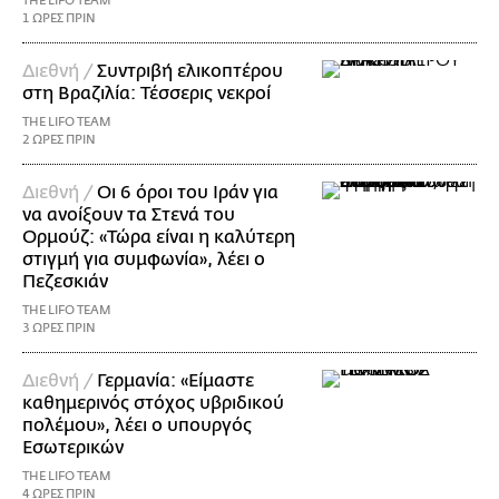
THE LIFO TEAM
1 ΩΡΕΣ ΠΡΙΝ
Διεθνή /
Συντριβή ελικοπτέρου
στη Βραζιλία: Τέσσερις νεκροί
THE LIFO TEAM
2 ΩΡΕΣ ΠΡΙΝ
Διεθνή /
Οι 6 όροι του Ιράν για
να ανοίξουν τα Στενά του
Ορμούζ: «Τώρα είναι η καλύτερη
στιγμή για συμφωνία», λέει ο
Πεζεσκιάν
THE LIFO TEAM
3 ΩΡΕΣ ΠΡΙΝ
Διεθνή /
Γερμανία: «Είμαστε
καθημερινός στόχος υβριδικού
πολέμου», λέει ο υπουργός
Εσωτερικών
THE LIFO TEAM
4 ΩΡΕΣ ΠΡΙΝ