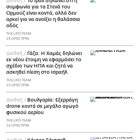
Διεθνή /
Το Ιράν δηλώνει ότι η
συμφωνία για τα Στενά του
Ορμούζ είναι κοντά, αλλά δεν
αρκεί για να ανοίξει η θαλάσσια
οδός
THE LIFO TEAM
14 ΩΡΕΣ ΠΡΙΝ
Διεθνή /
Γάζα: Η Χαμάς δηλώνει
εκ νέου έτοιμη να εφαρμόσει το
σχέδιο των ΗΠΑ και ζητά να
ασκηθεί πίεση στο Ισραήλ
THE LIFO TEAM
15 ΩΡΕΣ ΠΡΙΝ
Διεθνή /
Βουλγαρία: Εξερράγη
drone κοντά σε μεγάλο αγωγό
φυσικού αερίου
THE LIFO TEAM
16 ΩΡΕΣ ΠΡΙΝ