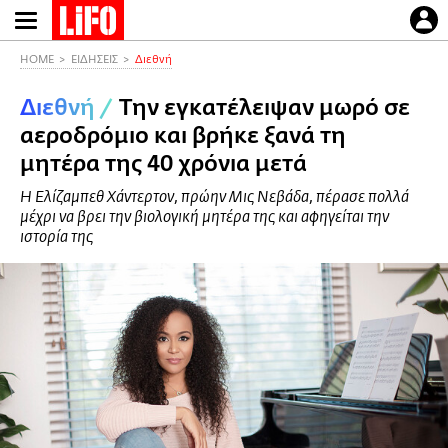
Παράκαμψη
προς
το
HOME
ΕΙΔΗΣΕΙΣ
Διεθνή
κυρίως
Διεθνή
/
Την εγκατέλειψαν μωρό σε
περιεχόμενο
αεροδρόμιο και βρήκε ξανά τη
μητέρα της 40 χρόνια μετά
Η Ελίζαμπεθ Χάντερτον, πρώην Μις Νεβάδα, πέρασε πολλά
μέχρι να βρει την βιολογική μητέρα της και αφηγείται την
ιστορία της