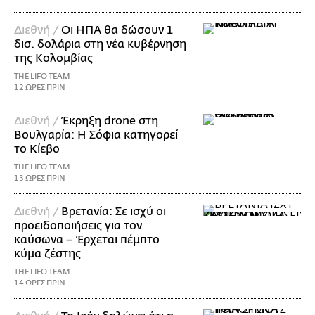
Διεθνή /
Οι ΗΠΑ θα δώσουν 1
δισ. δολάρια στη νέα κυβέρνηση
της Κολομβίας
THE LIFO TEAM
12 ΩΡΕΣ ΠΡΙΝ
Διεθνή /
Έκρηξη drone στη
Βουλγαρία: Η Σόφια κατηγορεί
το Κίεβο
THE LIFO TEAM
13 ΩΡΕΣ ΠΡΙΝ
Διεθνή /
Βρετανία: Σε ισχύ οι
προειδοποιήσεις για τον
καύσωνα – Έρχεται πέμπτο
κύμα ζέστης
THE LIFO TEAM
14 ΩΡΕΣ ΠΡΙΝ