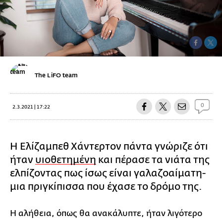
The LiFO team
0
2.3.2021 | 17:22
Η Ελίζαμπεθ Χάντερτον πάντα γνώριζε ότι
ήταν
υιοθετημένη
και πέρασε τα νιάτα της
ελπίζοντας πως ίσως είναι γαλαζοαίματη-
μια πριγκίπισσα που έχασε το δρόμο της.
Η αλήθεια, όπως θα ανακάλυπτε, ήταν λιγότερο