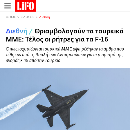
Παράκαμψη
προς
το
HOME
ΕΙΔΗΣΕΙΣ
Διεθνή
κυρίως
Διεθνή
/
Θριαμβολογούν τα τουρκικά
περιεχόμενο
ΜΜΕ: Τέλος οι ρήτρες για τα F-16
Όπως ισχυρίζονται τουρκικά ΜΜΕ αφαιρέθηκαν τα άρθρα που
τέθηκαν από τη Βουλή των Αντιπροσώπων για περιορισμό της
αγοράς F-16 από την Τουρκία