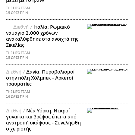
μέρει με το Ιράν»
THE LIFO TEAM
15 ΩΡΕΣ ΠΡΙΝ
Διεθνή /
Ιταλία: Ρωμαϊκό
ναυάγιο 2.000 χρόνων
ανακαλύφθηκε στα ανοιχτά της
Σικελίας
THE LIFO TEAM
15 ΩΡΕΣ ΠΡΙΝ
Διεθνή /
Δανία: Πυροβολισμοί
στην πόλη Χόλμπεκ - Αρκετοί
τραυματίες
THE LIFO TEAM
16 ΩΡΕΣ ΠΡΙΝ
Διεθνή /
Νέα Υόρκη: Νεκροί
γυναίκα και βρέφος έπειτα από
ανατροπή σκάφους - Συνελήφθη
ο χειριστής