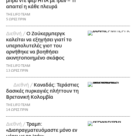
μπρα ντε φερ ΗΠΑ με Ιράν – Τι
απαιτεί η κάθε πλευρά
THE LIFO TEAM
5 ΩΡΕΣ ΠΡΙΝ
Διεθνή /
Ο Ζούκερμπεργκ
καλείται να εξηγήσει γιατί το
υπερπολυτελές γιοτ του
αρνήθηκε να βοηθήσει
ακινητοποιημένο σκάφος
THE LIFO TEAM
13 ΩΡΕΣ ΠΡΙΝ
Διεθνή /
Καναδάς: Τεράστιες
δασικές πυρκαγιές πλήττουν τη
Βρετανική Κολομβία
THE LIFO TEAM
14 ΩΡΕΣ ΠΡΙΝ
Διεθνή /
Τραμπ:
«Διαπραγματευόμαστε μόνο εν