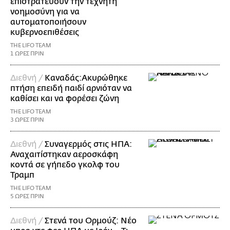
επιστρατεύουν την τεχνητή
νοημοσύνη για να
αυτοματοποιήσουν
κυβερνοεπιθέσεις
THE LIFO TEAM
1 ΩΡΕΣ ΠΡΙΝ
Διεθνή /
Καναδάς:Ακυρώθηκε
πτήση επειδή παιδί αρνιόταν να
καθίσει και να φορέσει ζώνη
THE LIFO TEAM
3 ΩΡΕΣ ΠΡΙΝ
Διεθνή /
Συναγερμός στις ΗΠΑ:
Αναχαιτίστηκαν αεροσκάφη
κοντά σε γήπεδο γκολφ του
Τραμπ
THE LIFO TEAM
5 ΩΡΕΣ ΠΡΙΝ
Διεθνή /
Στενά του Ορμούζ: Νέο