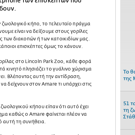
rtphone των επισκεπτών που
 δουν.
 ζωολογικό κήπο, το τελευταίο πράγμα
ουμε είναι να δείξουμε στους γορίλες
ς των διακοπών ή των κατοικιδίων μας.
, κάποιοι επισκέπτες όμως το κάνουν.
ρίλας στο Lincoln Park Zoo, κάθε φορά
τά κινητό πλησιάζει το γυάλινο χώρισμα
Το θ
ει. Βλέποντας αυτή την αντίδραση,
της 
 να δείχνουν στον Amare τι υπάρχει στις
51 τ
ζωολογικού κήπου είπαν ότι αυτό έχει
τη ζ
ημα καθώς ο Amare φαίνεται πλέον να
Στάθ
ό αυτή τη συνήθεια.