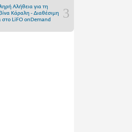
ληρή Αλήθεια για τη
ίνα Κάραλη - Διαθέσιμη
 στo LiFO onDemand