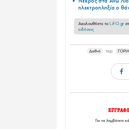
Νεκρός στα Άνω Λιόσ
ηλεκτροπληξία ο θά
Ακολουθήστε το
LiFO.gr
σ
ειδήσεις
Διεθνή
ΓΟΡΙ
Tags
ΕΓΓΡΑΦ
Για να λαμβάνετε κ