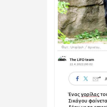
Φωτ.: Unsplash / Αρχείου.
The LiFO team
22.4.2022 | 00:02
Ένας
γορίλας
το
Σικάγου φαίνετα