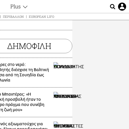
Plus
ς
Θέματα
ΠΕΡΙΒΆΛΛΟΝ
EUROPEAN LIFO
Συνεντεύξεις
ς
Videos
τα
Αφιερώματα
t
ΔΗΜΟΦΙΛΗ
Ζώδια
Εξομολογήσεις
Blogs
μη
ρες στο νερό:
Οι Αθηναίοι
ητής διέσχισε τη Βαλτική
ς
α από τη Σουηδία έως
Απώλειες
λωνία
Lgbtqi+
Επιλογές
ο Μπαντέρας: «Η
κή προσβολή ήταν το
ρο πράγμα που συνέβη
τη ζωή μου»
νός αξιωματούχος για