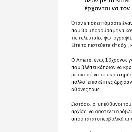
δέον με τα sma
έρχονται να τον
Όταν επισκεπτόμαστε έναν
που θα μπορούσαμε να κάν
τις τελευταίες φωτογραφίε
Είτε το πιστεύετε είτε όχι
Ο Amare, ένας 16χρονος γο
που βλέπει κάποιον να κρα
με σκοπό να το παρατηρήσ
πολλοί επισκέπτες άρχισαν
οθόνες τους.
Ωστόσο, οι υπεύθυνοι του 
αρχίσει να αποτελεί πρόβλ
αποσπάται υπερβολικά απ