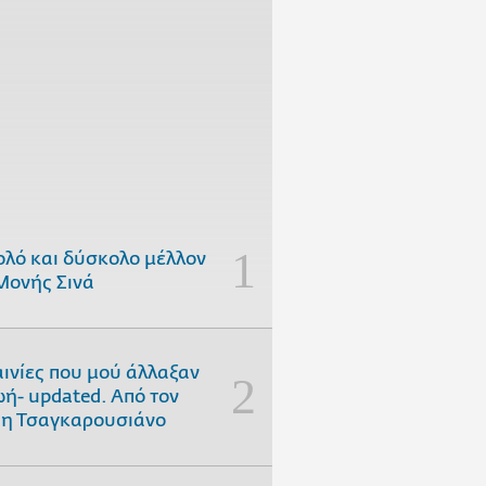
ολό και δύσκολο μέλλον
Μονής Σινά
αινίες που μού άλλαξαν
ωή- updated. Aπό τον
η Τσαγκαρουσιάνο