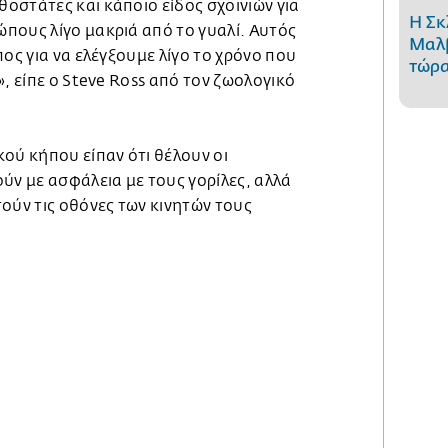
οστάτες και κάποιο είδος σχοινιών για
Η Σκ
πους λίγο μακριά από το γυαλί. Αυτός
Μαλβ
πος για να ελέγξουμε λίγο το χρόνο που
τώρα
», είπε ο Steve Ross από τον ζωολογικό
ού κήπου είπαν ότι θέλουν οι
ύν με ασφάλεια με τους γορίλες, αλλά
ούν τις οθόνες των κινητών τους