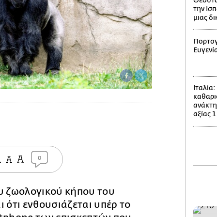
Θέουτα
την Ισπ
μιας δ
Πορτογ
Ευγενί
Ιταλία
καθαρι
ανάκτη
αξίας 1
0
υ ζωολογικού κήπου του
ι ότι ενθουσιάζεται υπέρ το