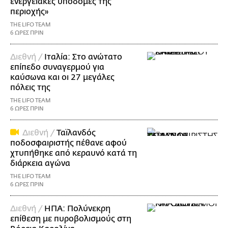
ενεργειακές υποδομές της
περιοχής»
THE LIFO TEAM
6 ΩΡΕΣ ΠΡΙΝ
Διεθνή /
Ιταλία: Στο ανώτατο
επίπεδο συναγερμού για
καύσωνα και οι 27 μεγάλες
πόλεις της
THE LIFO TEAM
6 ΩΡΕΣ ΠΡΙΝ
Διεθνή /
Ταϊλανδός
ποδοσφαιριστής πέθανε αφού
χτυπήθηκε από κεραυνό κατά τη
διάρκεια αγώνα
THE LIFO TEAM
6 ΩΡΕΣ ΠΡΙΝ
Διεθνή /
ΗΠΑ: Πολύνεκρη
επίθεση με πυροβολισμούς στη