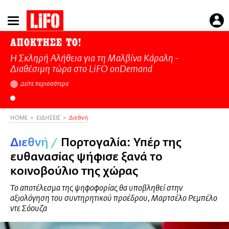
Παράκαμψη
προς
το
ΑΠΟΚΤΗΣΕ ΤΟ!
κυρίως
Η Σκληρή Αλήθεια για τη Μαλβίνα Κάραλη -
περιεχόμενο
Διαθέσιμη τώρα στo LiFO onDemand
Δείτε περισσότερα
HOME
ΕΙΔΗΣΕΙΣ
Διεθνή
Διεθνή
/
Πορτογαλία: Υπέρ της
ευθανασίας ψήφισε ξανά το
κοινοβούλιο της χώρας
Το αποτέλεσμα της ψηφοφορίας θα υποβληθεί στην
αξιολόγηση του συντηρητικού προέδρου, Μαρτσέλο Ρεμπέλο
ντε Σόουζα