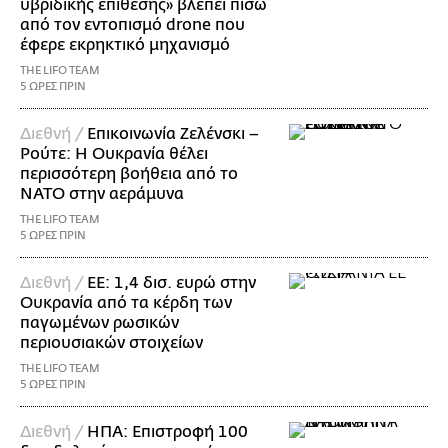
υβριδικής επίθεσης» βλέπει πίσω
από τον εντοπισμό drone που
έφερε εκρηκτικό μηχανισμό
THE LIFO TEAM
5 ΩΡΕΣ ΠΡΙΝ
Διεθνή /
Επικοινωνία Ζελένσκι –
Ρούτε: Η Ουκρανία θέλει
περισσότερη βοήθεια από το
ΝΑΤΟ στην αεράμυνα
THE LIFO TEAM
5 ΩΡΕΣ ΠΡΙΝ
Διεθνή /
ΕΕ: 1,4 δισ. ευρώ στην
Ουκρανία από τα κέρδη των
παγωμένων ρωσικών
περιουσιακών στοιχείων
THE LIFO TEAM
5 ΩΡΕΣ ΠΡΙΝ
Διεθνή /
ΗΠΑ: Επιστροφή 100