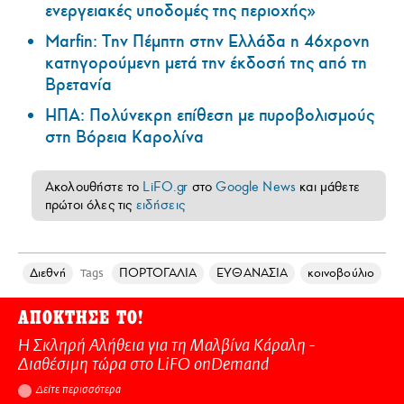
ενεργειακές υποδομές της περιοχής»
Marfin: Την Πέμπτη στην Ελλάδα η 46χρονη
κατηγορούμενη μετά την έκδοσή της από τη
Βρετανία
ΗΠΑ: Πολύνεκρη επίθεση με πυροβολισμούς
στη Βόρεια Καρολίνα
Ακολουθήστε το
LiFO.gr
στο
Google News
και μάθετε
πρώτοι όλες τις
ειδήσεις
Διεθνή
ΠΟΡΤΟΓΑΛΙΑ
ΕΥΘΑΝΑΣΙΑ
κοινοβούλιο
Tags
ΑΠΟΚΤΗΣΕ ΤΟ!
Η Σκληρή Αλήθεια για τη Μαλβίνα Κάραλη -
Διαθέσιμη τώρα στo LiFO onDemand
Δείτε περισσότερα