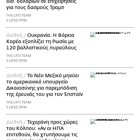
δισ. δολαρίων σε επιχειρήσεις
για τους δασμούς Τραμπ
THE LIFO TEAM
5 ΩΡΕΣ ΠΡΙΝ
Διεθνή /
Ουκρανία: Η Βόρεια
Κορέα εξοπλίζει τη Ρωσία με
120 βαλλιστικούς πυραύλους
THE LIFO TEAM
5 ΩΡΕΣ ΠΡΙΝ
Διεθνή /
Το Νέο Μεξικό μηνύει
το αμερικανικό υπουργείο
Δικαιοσύνης για παρεμπόδιση
της έρευνάς του για τον Έπσταϊν
THE LIFO TEAM
5 ΩΡΕΣ ΠΡΙΝ
Διεθνή /
Τεχεράνη προς χώρες
του Κόλπου: «Αν οι ΗΠΑ
επιτεθούν, θα χτυπήσουμε τις