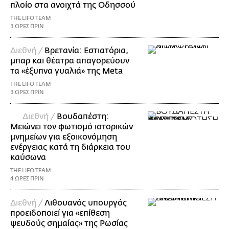
πλοίο στα ανοιχτά της Οδησσού
THE LIFO TEAM
3 ΩΡΕΣ ΠΡΙΝ
Διεθνή /
Βρετανία: Εστιατόρια,
μπαρ και θέατρα απαγορεύουν
τα «έξυπνα γυαλιά» της Meta
THE LIFO TEAM
3 ΩΡΕΣ ΠΡΙΝ
Διεθνή /
Βουδαπέστη:
Μειώνει τον φωτισμό ιστορικών
μνημείων για εξοικονόμηση
ενέργειας κατά τη διάρκεια του
καύσωνα
THE LIFO TEAM
4 ΩΡΕΣ ΠΡΙΝ
Διεθνή /
Λιθουανός υπουργός
προειδοποιεί για «επίθεση
ψευδούς σημαίας» της Ρωσίας