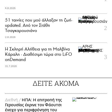
4.8.2026
51 ταινίες που μού άλλαξαν τη ζωή-
updated. Aπό τον Στάθη
Τσαγκαρουσιάνο
2.8.2026
Η Σκληρή Αλήθεια για τη Μαλβίνα
Κάραλη - Διαθέσιμη τώρα στo LiFO
onDemand
31.7.2026
ΔΕΙΤΕ ΑΚΟΜΑ
Διεθνή /
ΗΠΑ: Η επιτροπή της
Γερουσίας έκρινε τον Φάουτσι
ένοχο για περιφρόνηση του