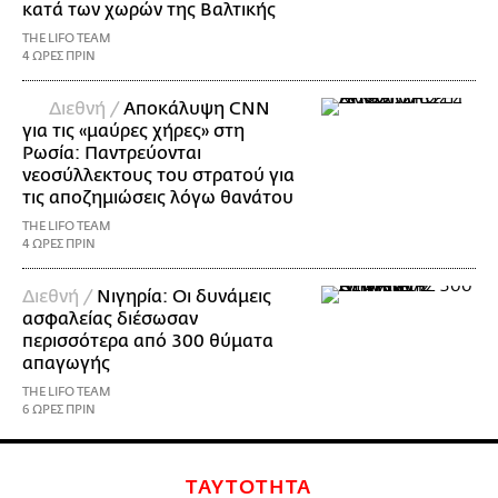
κατά των χωρών της Βαλτικής
THE LIFO TEAM
4 ΩΡΕΣ ΠΡΙΝ
Διεθνή /
Αποκάλυψη CNN
για τις «μαύρες χήρες» στη
Ρωσία: Παντρεύονται
νεοσύλλεκτους του στρατού για
τις αποζημιώσεις λόγω θανάτου
THE LIFO TEAM
4 ΩΡΕΣ ΠΡΙΝ
Διεθνή /
Νιγηρία: Οι δυνάμεις
ασφαλείας διέσωσαν
περισσότερα από 300 θύματα
απαγωγής
THE LIFO TEAM
6 ΩΡΕΣ ΠΡΙΝ
ΤΑΥΤΟΤΗΤΑ