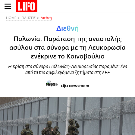
Παράκαμψη
προς
το
HOME
ΕΙΔΗΣΕΙΣ
Διεθνή
κυρίως
Διεθνή
περιεχόμενο
Πολωνία: Παράταση της αναστολής
ασύλου στα σύνορα με τη Λευκορωσία
ενέκρινε το Κοινοβούλιο
Η κρίση στα σύνορα Πολωνίας–Λευκορωσίας παραμένει ένα
από τα πιο αμφιλεγόμενα ζητήματα στην ΕΕ
LifO Newsroom