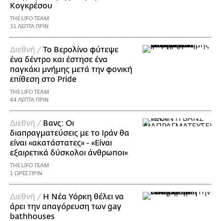
Κογκρέσου
THE LIFO TEAM
31 ΛΕΠΤΑ ΠΡΙΝ
Διεθνή /
Το Βερολίνο φύτεψε
ένα δέντρο και έστησε ένα
παγκάκι μνήμης μετά την φονική
επίθεση στο Pride
THE LIFO TEAM
44 ΛΕΠΤΑ ΠΡΙΝ
Διεθνή /
Βανς: Οι
διαπραγματεύσεις με το Ιράν θα
είναι «ακατάστατες» - «Είναι
εξαιρετικά δύσκολοι άνθρωποι»
THE LIFO TEAM
1 ΩΡΕΣ ΠΡΙΝ
Διεθνή /
Η Νέα Υόρκη θέλει να
άρει την απαγόρευση των gay
bathhouses