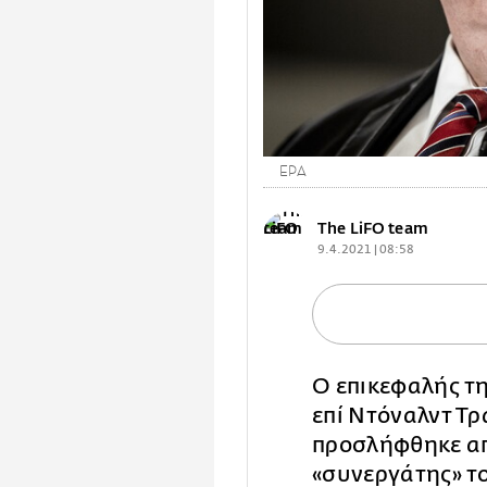
EPA
The LiFO team
9.4.2021 | 08:58
Ο επικεφαλής τ
επί Ντόναλντ Τ
προσλήφθηκε α
«συνεργάτης» τ