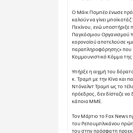
Ο Μάικ Πομπέο ένωσε πρό
καλούν να γίνει μποϊκοτά
Πεκίνου, ενώ υποστήριξε π
Παγκόσμιου Οργανισμού Υγ
κορονοϊού αποτελούσε «μα
παραπληροφόρησης» που δι
Κομμουνιστικό Κόμμα της 
Υπήρξε η αιχμή του δόρατ
κ. Τραμπ με την Κίνα και 
Ντόναλντ Τραμπ ως το τέλο
πρόεδρος, δεν δίσταζε να 
κάποια ΜΜΕ.
Τον Μάρτιο το Fox News π
του Ρεπουμπλικάνου πρώη
του στην πρόσφατη προεκλ