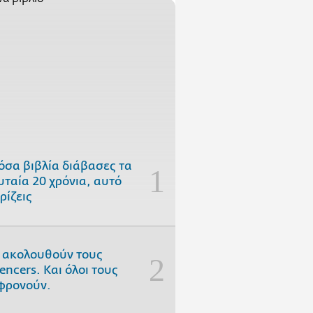
όσα βιβλία διάβασες τα
υταία 20 χρόνια, αυτό
ρίζεις
 ακολουθούν τους
uencers. Και όλοι τους
φρονούν.