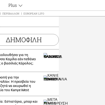
Plus
ς
Θέματα
ΠΕΡΙΒΆΛΛΟΝ
EUROPEAN LIFO
Συνεντεύξεις
ς
Videos
τα
Αφιερώματα
t
ΔΗΜΟΦΙΛΗ
Ζώδια
Εξομολογήσεις
Blogs
μη
ακολουθήσει για τη
Οι Αθηναίοι
ς
σσα Καμίλα εάν πεθάνει
Απώλειες
 ο βασιλιάς Κάρολος;
Lgbtqi+
Επιλογές
οπή για την
αλία»: Η πρεσβεία του
 ζητά να ακυρωθεί η
ία του Kanye West
α: Εστιατόρια, μπαρ και