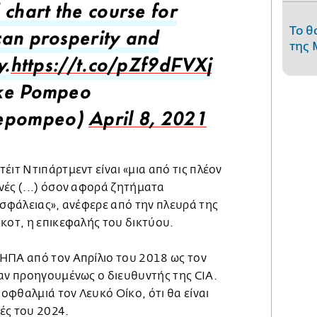
 chart the course for
Το θ
an prosperity and
της 
y.
https://t.co/pZf9dFVXj
ke Pompeo
epompeo)
April 8, 2021
έιτ Ντιπάρτμεντ είναι «μια από τις πλέον
νές (...) όσον αφορά ζητήματα
ασφάλειας», ανέφερε από την πλευρά της
κοτ, η επικεφαλής του δικτύου.
ΗΠΑ από τον Απρίλιο του 2018 ως τον
ταν προηγουμένως ο διευθυντής της CIA.
φθαλμιά τον Λευκό Οίκο, ότι θα είναι
ές του 2024.