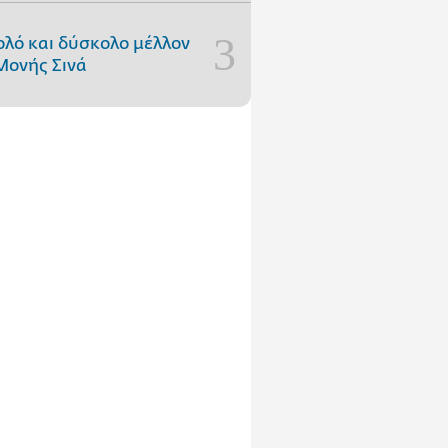
ολό και δύσκολο μέλλον
Μονής Σινά