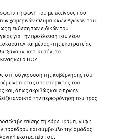
σφατα τη φωνή του με εκείνους που
ζ των χειμερινών Ολυμπιακών Αγώνων του
ως η έκθεση των ειδικών του
είας για την προέλευση του νέου
σκαράτα» και μέρος «της εκστρατείας
εξάγουν, κατ’ αυτόν, το
Κίνας και ο ΠΟΥ.
ος στη σύγκρουση της κυβέρνησης του
παρέμεινε πιστός υποστηρικτής του
ς και, όπως ακριβώς και ο πρώην
δείξει ανοικτά την περιφρόνησή του προς
ροσέλαβε επίσης τη Λάρα Τραμπ, νύφη
ν προέδρου και σύμβουλο της ομάδας
ογική εκστρατεία του.