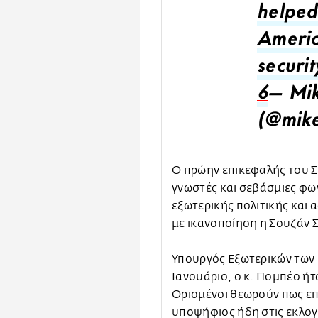
helped
Americ
securit
6
— Mi
(@mik
Ο πρώην επικεφαλής του Στ
γνωστές και σεβάσμιες φω
εξωτερικής πολιτικής και 
με ικανοποίηση η Σουζάν Σ
Υπουργός Εξωτερικών των 
Ιανουάριο, ο κ. Πομπέο ή
Ορισμένοι θεωρούν πως επο
υποψήφιος ήδη στις εκλογ