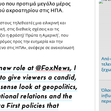
υο που προτιμά μεγάλο μέρος
ού ακροατηρίου στις ΗΠΑ.
στους τηλεθεατές μια ειλικρινή και
ή, στις διεθνείς σχέσεις και τις
ζει η φράση) ‘Πρώτα η Αμερική’, που
ρόμος προς την ευημερία και την
νο στις ΗΠΑ», ανέφερε σε ανακοίνωσή
Από 
τελε
 new role at
@FoxNews
, I
ξεχω
 to give viewers a candid,
sense look at geopolitics,
Όλοι
infl
tional relations and the
περι
 First policies that