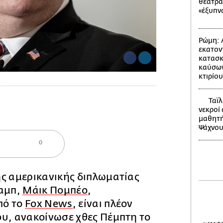
θέατρα
«έξυπν
Ρώμη: 
εκατον
κατασκ
καύσων
κτιρίου
Ταϊλ
νεκροί
μαθητή
Ψάχνου
0
ης αμερικανικής διπλωματίας
ραμπ,
Μάικ Πομπέο
,
πό το
Fox News
, είναι πλέον
ου, ανακοίνωσε χθες Πέμπτη το