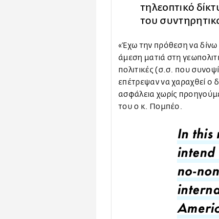
τηλεοπτικό δίκτ
του συντηρητικ
«Έχω την πρόθεση να δίνω 
άμεση ματιά στη γεωπολιτικ
πολιτικές (σ.σ. που συνοψί
επέτρεψαν να χαραχθεί ο δ
ασφάλεια χωρίς προηγούμε
του ο κ. Πομπέο.
In this
intend
no-non
interna
America