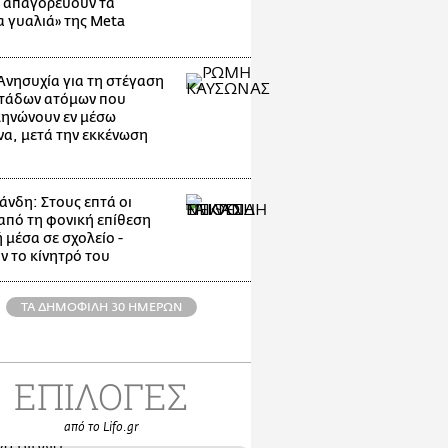
 απαγορεύουν τα
α γυαλιά» της Meta
Ανησυχία για τη στέγαση
τάδων ατόμων που
ηνώνουν εν μέσω
α, μετά την εκκένωση
άνδη: Στους επτά οι
 από τη φονική επίθεση
 μέσα σε σχολείο -
ν το κίνητρό του
ΤΑ ΔΗΜΟΦΙΛΗ 30 ΗΜΕΡΩΝ
ΕΠΙΛΟΓΕΣ
από το Lifo.gr