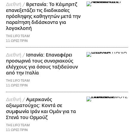
Διεθνή /
Βρετανία: Το Κέιμπριτζ
επανεξετάζει τις διαδικασίες
πρόσληψης καθηγητών μετά την
παραίτηση διδάσκοντα για
λογοκλοπή
THE LIFO TEAM
11 ΩΡΕΣ ΠΡΙΝ
Διεθνή /
Ισπανία: Επαναφέρει
προσωρινά τους συνοριακούς
ελέγχους για όσους ταξιδεύουν
από την Ιταλία
THE LIFO TEAM
11 ΩΡΕΣ ΠΡΙΝ
Διεθνή /
Αμερικανός
αξιωματούχος: Κοντά σε
συμφωνία Ιράν και Ομάν για τα
Στενά του Ορμούζ
THE LIFO TEAM
11 ΩΡΕΣ ΠΡΙΝ