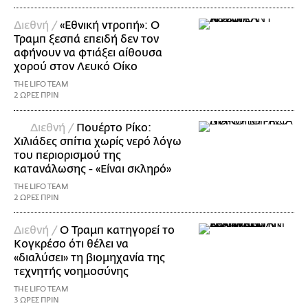
Διεθνή /
«Εθνική ντροπή»: Ο
Τραμπ ξεσπά επειδή δεν τον
αφήνουν να φτιάξει αίθουσα
χορού στον Λευκό Οίκο
THE LIFO TEAM
2 ΩΡΕΣ ΠΡΙΝ
Διεθνή /
Πουέρτο Ρίκο:
Χιλιάδες σπίτια χωρίς νερό λόγω
του περιορισμού της
κατανάλωσης - «Είναι σκληρό»
THE LIFO TEAM
2 ΩΡΕΣ ΠΡΙΝ
Διεθνή /
Ο Τραμπ κατηγορεί το
Κογκρέσο ότι θέλει να
«διαλύσει» τη βιομηχανία της
τεχνητής νοημοσύνης
THE LIFO TEAM
3 ΩΡΕΣ ΠΡΙΝ