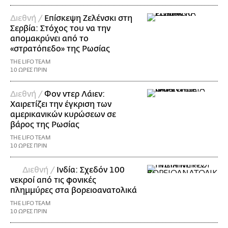
Διεθνή /
Επίσκεψη Ζελένσκι στη
Σερβία: Στόχος του να την
απομακρύνει από το
«στρατόπεδο» της Ρωσίας
THE LIFO TEAM
10 ΩΡΕΣ ΠΡΙΝ
Διεθνή /
Φον ντερ Λάιεν:
Χαιρετίζει την έγκριση των
αμερικανικών κυρώσεων σε
βάρος της Ρωσίας
THE LIFO TEAM
10 ΩΡΕΣ ΠΡΙΝ
Διεθνή /
Ινδία: Σχεδόν 100
νεκροί από τις φονικές
πλημμύρες στα βορειοανατολικά
THE LIFO TEAM
10 ΩΡΕΣ ΠΡΙΝ