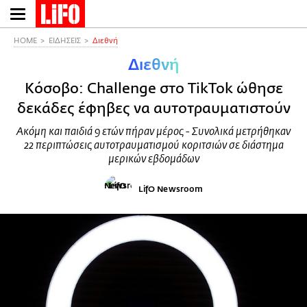
Παράκαμψη
προς
το
HOME
ΕΙΔΗΣΕΙΣ
Διεθνή
κυρίως
Διεθνή
περιεχόμενο
Κόσοβο: Challenge στο TikTok ώθησε
δεκάδες έφηβες να αυτοτραυματιστούν
Ακόμη και παιδιά 9 ετών πήραν μέρος - Συνολικά μετρήθηκαν
22 περιπτώσεις αυτοτραυματισμού κοριτσιών σε διάστημα
μερικών εβδομάδων
LifO Newsroom