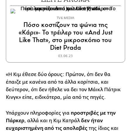
TV & MEDIA
Πόσο κοστίζουν τα ψώνια της
«Κάρι»- Το τρέιλερ του «And Just
Like That», στο μικροσκόπιο του
Diet Prada
03.06.23
«Η Κιμ έθεσε δύο όρους: Πρώτον, ότι δεν θα
έπαιζε με κανένα από τα άλλα κορίτσια, και
δεύτερον, ότι δεν ήθελε να δει τον Μάικλ Πάτρικ
Κινγκ» είπε, ειδικότερα, μία από τις πηγές.
Υπάρχουν πληροφορίες για
προστριβές με την
Πάρκερ
, αλλά και η Κιμ Κατράλ
δεν ήταν
ευχαριστημένη από τις απολαβές
της ίδιας και