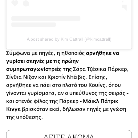
A post shared by Kim Cattrall (@kimcattrall)
Σύμφωνα με πηγές, η ηθοποιός
αρνήθηκε να
γυρίσει σκηνές με τις πρώην
συμπρωταγωνίστριές της
Σάρα Τζέσικα Πάρκερ,
Σίνθια Νίξον και Κριστίν Ντέιβις. Επίσης,
αρνήθηκε να πάει στο πλατό του Κουίνς, όπου
γίνονται γυρίσματα, αν ο υπεύθυνος της σειράς -
και στενός φίλος της Πάρκερ -
Μάικλ Πάτρικ
Κινγκ
βρισκόταν εκεί, δήλωσαν πηγές με γνώση
της υπόθεσης.
ΔΕΙΤΕ ΑΚΟΜΑ