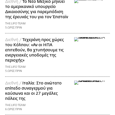
Διεθνή /
Το Νέο Μεξικό μηνύει
το αμερικανικό υπουργείο
Δικαιοσύνης για παρεμπόδιση
της έρευνάς του για τον Έπσταϊν
THE LIFO TEAM
5 ΩΡΕΣ ΠΡΙΝ
Διεθνή /
Τεχεράνη προς χώρες
του Κόλπου: «Αν οι ΗΠΑ
επιτεθούν, θα χτυπήσουμε τις
ενεργειακές υποδομές της
περιοχής»
THE LIFO TEAM
5 ΩΡΕΣ ΠΡΙΝ
Διεθνή /
Ιταλία: Στο ανώτατο
επίπεδο συναγερμού για
καύσωνα και οι 27 μεγάλες
πόλεις της
THE LIFO TEAM
6 ΩΡΕΣ ΠΡΙΝ