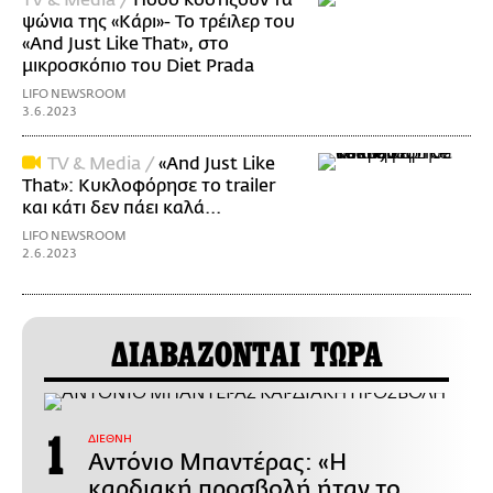
TV & Media /
Πόσο κοστίζουν τα
ψώνια της «Κάρι»- Το τρέιλερ του
«And Just Like That», στο
μικροσκόπιο του Diet Prada
LIFO NEWSROOM
3.6.2023
TV & Media /
«And Just Like
That»: Κυκλοφόρησε το trailer
και κάτι δεν πάει καλά...
LIFO NEWSROOM
2.6.2023
ΔΙΑΒΑΖΟΝΤΑΙ ΤΩΡΑ
ΔΙΕΘΝΗ
Αντόνιο Μπαντέρας: «Η
καρδιακή προσβολή ήταν το