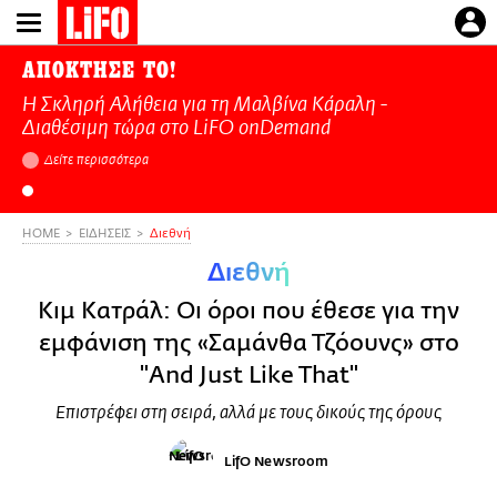
Παράκαμψη
προς
το
ΑΠΟΚΤΗΣΕ ΤΟ!
κυρίως
Η Σκληρή Αλήθεια για τη Μαλβίνα Κάραλη -
περιεχόμενο
Διαθέσιμη τώρα στo LiFO onDemand
Δείτε περισσότερα
HOME
ΕΙΔΗΣΕΙΣ
Διεθνή
Διεθνή
Κιμ Κατράλ: Οι όροι που έθεσε για την
εμφάνιση της «Σαμάνθα Τζόουνς» στο
"And Just Like That"
Επιστρέφει στη σειρά, αλλά με τους δικούς της όρους
LifO Newsroom