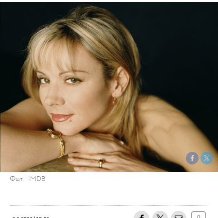
Φωτ.: IMDB
0