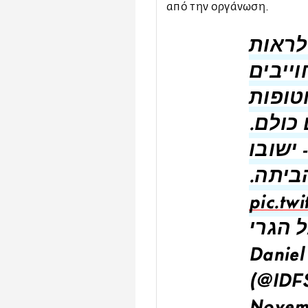
από την οργάνωση.
לראות
ייבים
טופות
 כולם
 ישובו
הביתה
pic.tw
ל הגרי
Daniel
(@IDF