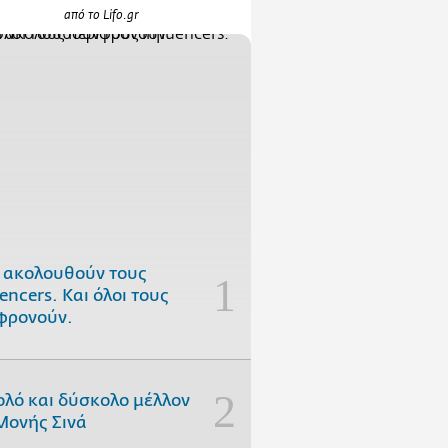
από το Lifo.gr
 ακολουθούν τους
uencers. Και όλοι τους
φρονούν.
ολό και δύσκολο μέλλον
Μονής Σινά