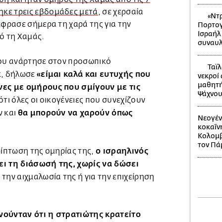
κε τρεις εβδομάδες μετά
, σε χερσαία
«Ντρ
έφρασε σήμερα τη χαρά της για την
Πορτογ
Ισραήλ
 τη Χαμάς.
συναυλ
που ανάρτησε στον προσωπικό
Ταϊλ
«είμαι καλά και ευτυχής που
k, δήλωσε
νεκροί
μαθητή
νες με ομήρους που σμίγουν με τις
Ψάχνου
ότι όλες οι οικογένειες που συνεχίζουν
θα μπορούν να χαρούν όπως
ν και
Νεογέν
κοκαΐν
Κολομβί
τον Πά
ο ισραηλινός
ρίπτωση της ομηρίας της,
ει τη διάσωσή της, χωρίς να δώσει
 την αιχμαλωσία της ή για την επιχείρηση
νούνταν ότι η στρατιώτης κρατείτο