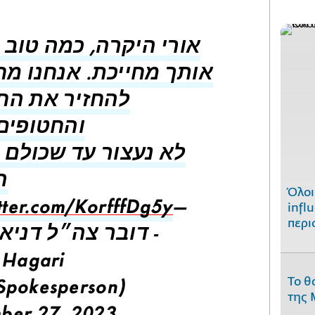
אורי היקרה, כמה טוב 
אותך מחייכת. אנחנו מחו
להחזיר את הח
והחטופים.
לא נעצור עד שכולם -
.
Όλοι
infl
itter.com/KorfffDg5y
—
περι
דובר צה״ל דניא -
 Hagari
Το θ
Spokesperson)
της 