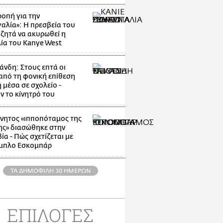
οπή για την
αλία»: Η πρεσβεία του
 ζητά να ακυρωθεί η
ία του Kanye West
άνδη: Στους επτά οι
 από τη φονική επίθεση
 μέσα σε σχολείο -
ν το κίνητρό του
νητος «ιπποπόταμος της
ης» διασώθηκε στην
α - Πώς σχετίζεται με
μπλο Εσκομπάρ
ΤΑ ΔΗΜΟΦΙΛΗ 30 ΗΜΕΡΩΝ
ΕΠΙΛΟΓΕΣ