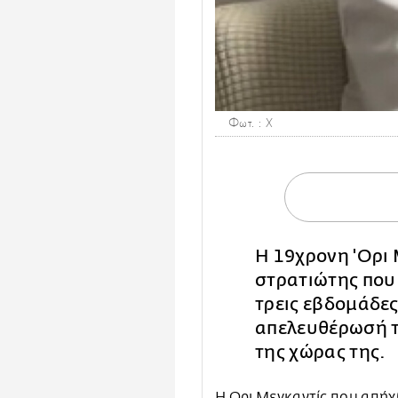
Φωτ. : X
Η 19χρονη 'Ορι 
στρατιώτης που
τρεις εβδομάδες
απελευθέρωσή τη
της χώρας της.
Η Ορι Μεγκαντίς που
απήχθ