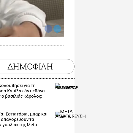
ΔΗΜΟΦΙΛΗ
ακολουθήσει για τη
σσα Καμίλα εάν πεθάνει
 ο βασιλιάς Κάρολος;
α: Εστιατόρια, μπαρ και
 απαγορεύουν τα
α γυαλιά» της Meta