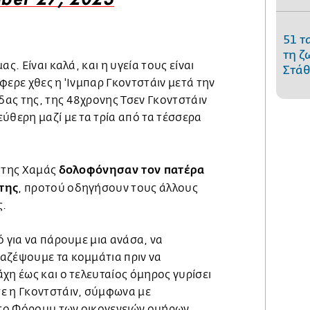
ber 27, 2023
51 τ
τη ζ
ς. Είναι καλά, και η υγεία τους είναι
Στάθ
φερε χθες η 'Ινμπαρ Γκοντστάιν μετά την
ας της, της 48χρονης Τσεν Γκοντστάιν
ύθερη μαζί με τα τρία από τα τέσσερα
δολοφόνησαν τον πατέρα
ι της Χαμάς
της
, προτού οδηγήσουν τους άλλους
ς.
ό για να πάρουμε μια ανάσα, να
αζέψουμε τα κομμάτια πριν να
χη έως και ο τελευταίος όμηρος γυρίσει
ε η Γκοντστάιν, σύμφωνα με
το Φόρουμ των οικογενειών ομήρων.