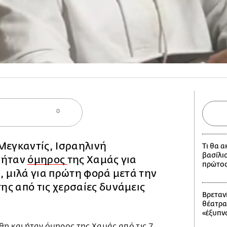
0
Μεγκαντίς, Ισραηλινή
Τι θα 
βασίλι
 ήταν
όμηρος
της Χαμάς για
πρώτος
, μιλά για πρώτη φορά μετά την
ς από τις χερσαίες δυνάμεις
Βρετανί
θέατρα
«έξυπν
η και ήταν όμηρος της Χαμάς από τις 7