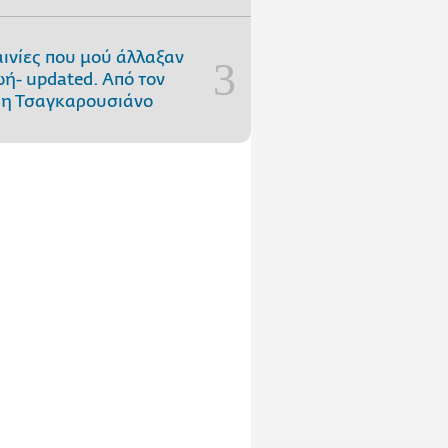
αινίες που μού άλλαξαν
ωή- updated. Aπό τον
η Τσαγκαρουσιάνο