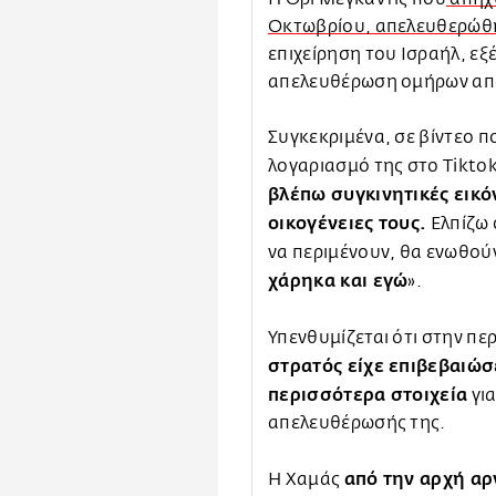
Οκτωβρίου, απελευθερώθη
επιχείρηση του Ισραήλ, εξ
απελευθέρωση ομήρων από
Συγκεκριμένα, σε βίντεο 
λογαριασμό της στο Tikto
βλέπω συγκινητικές εικό
οικογένειες τους.
Ελπίζω 
να περιμένουν, θα ενωθού
χάρηκα και εγώ
».
Υπενθυμίζεται ότι στην πε
στρατός είχε επιβεβαιώσ
περισσότερα στοιχεία
για
απελευθέρωσής της.
από την αρχή αρ
Η Χαμάς