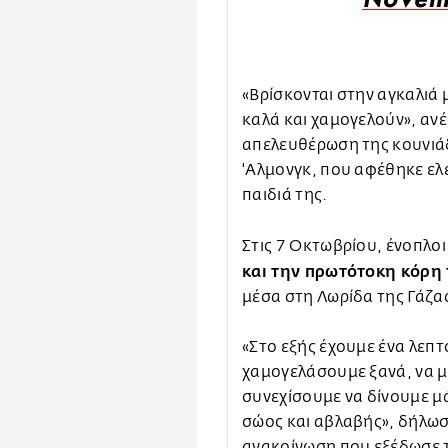
Novem
«Βρίσκονται στην αγκαλιά μα
καλά και χαμογελούν», ανέ
απελευθέρωση της κουνιάδ
'Αλμονγκ, που αφέθηκε ελε
παιδιά της.
Στις 7 Οκτωβρίου, ένοπλο
και την πρωτότοκη κόρη 
μέσα στη Λωρίδα της Γάζα
«Στο εξής έχουμε ένα λεπτ
χαμογελάσουμε ξανά, να μ
συνεχίσουμε να δίνουμε μά
σώος και αβλαβής», δήλωσ
ανακοίνωση που εξέδωσε 