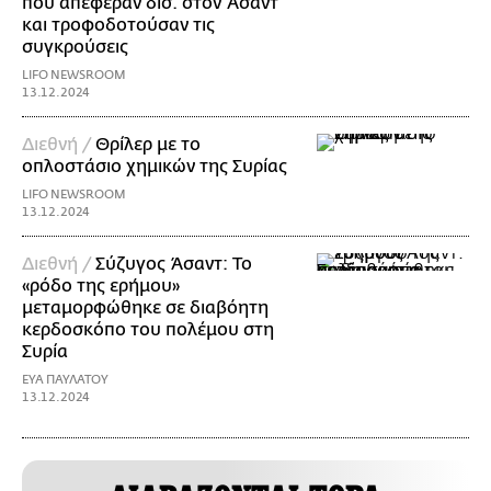
που απέφεραν δισ. στον Άσαντ
και τροφοδοτούσαν τις
συγκρούσεις
LIFO NEWSROOM
13.12.2024
Διεθνή /
Θρίλερ με το
οπλοστάσιο χημικών της Συρίας
LIFO NEWSROOM
13.12.2024
Διεθνή /
Σύζυγος Άσαντ: Το
«ρόδο της ερήμου»
μεταμορφώθηκε σε διαβόητη
κερδοσκόπο του πολέμου στη
Συρία
ΕΥΑ ΠΑΥΛΑΤΟΥ
13.12.2024