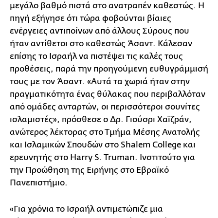
μεγάλο βαθμό πιστά στο ανατραπέν καθεστώς. Η
πηγή εξήγησε ότι τώρα φοβούνται βίαιες
ενέργειες αντιποίνων από άλλους Σύρους που
ήταν αντίθετοι στο καθεστώς Άσαντ. Κάλεσαν
επίσης το Ισραήλ να πιστέψει τις καλές τους
προθέσεις, παρά την προηγούμενη ευθυγράμμισή
τους με τον Άσαντ. «Αυτά τα χωριά ήταν στην
πραγματικότητα ένας θύλακας που περιβαλλόταν
από ομάδες ανταρτών, οι περισσότεροι σουνίτες
ισλαμιστές», πρόσθεσε ο Δρ. Γιούσρι Χαϊζράν,
ανώτερος λέκτορας στο Τμήμα Μέσης Ανατολής
και Ισλαμικών Σπουδών στο Shalem College και
ερευνητής στο Harry S. Truman. Ινστιτούτο για
την Προώθηση της Ειρήνης στο Εβραϊκό
Πανεπιστήμιο.
«Για χρόνια το Ισραήλ αντιμετώπιζε μια