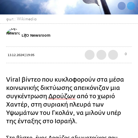
φωτ.: Wikimedia
LifO Newsroom
0
13.12.2024 | 19:05
Viral βίντεο που κυκλοφορούν στα μέσα
κοινωνικής δικτύωσης απεικόνιζαν μια
συγκέντρωση
Δρούζων
από το χωριό
Χαντέρ, στη συριακή πλευρά των
Υψωμάτων του Γκολάν, να μιλούν υπέρ
της ένταξης στο Ισραήλ.
Στα βίντεο, ένας Δρούζος αξιωματούχος που