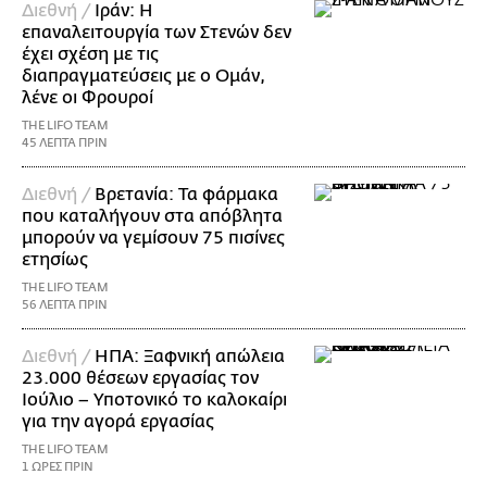
Διεθνή /
Ιράν: Η
επαναλειτουργία των Στενών δεν
έχει σχέση με τις
διαπραγματεύσεις με ο Ομάν,
λένε οι Φρουροί
THE LIFO TEAM
45 ΛΕΠΤΑ ΠΡΙΝ
Διεθνή /
Βρετανία: Τα φάρμακα
που καταλήγουν στα απόβλητα
μπορούν να γεμίσουν 75 πισίνες
ετησίως
THE LIFO TEAM
56 ΛΕΠΤΑ ΠΡΙΝ
Διεθνή /
ΗΠΑ: Ξαφνική απώλεια
23.000 θέσεων εργασίας τον
Ιούλιο – Υποτονικό το καλοκαίρι
για την αγορά εργασίας
THE LIFO TEAM
1 ΩΡΕΣ ΠΡΙΝ