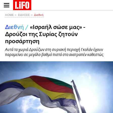
Παράκαμψη
προς
το
HOME
ΕΙΔΗΣΕΙΣ
Διεθνή
κυρίως
Διεθνή
/
«Ισραήλ σώσε μας» -
περιεχόμενο
Δρούζοι της Συρίας ζητούν
προσάρτηση
Αυτά τα χωριά Δρούζων στη συριακή περιοχή Γκολάν έχουν
παραμείνει σε μεγάλο βαθμό πιστά στο ανατραπέν καθεστώς