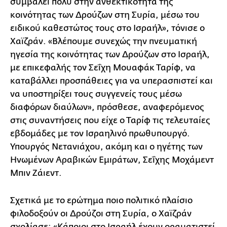
συμβάλει πολύ στην ανθεκτικότητα της
κοινότητας των Δρούζων στη Συρία, μέσω του
ειδικού καθεστώτος τους στο Ισραήλ», τόνισε ο
Χαϊζράν. «Βλέπουμε συνεχώς την πνευματική
ηγεσία της κοινότητας των Δρούζων στο Ισραήλ,
με επικεφαλής τον Σεΐχη Μουαφάκ Ταρίφ, να
καταβάλλει προσπάθειες για να υπερασπιστεί και
να υποστηρίξει τους συγγενείς τους μέσω
διαφόρων διαύλων», πρόσθεσε, αναφερόμενος
στις συναντήσεις που είχε ο Ταρίφ τις τελευταίες
εβδομάδες με τον Ισραηλινό πρωθυπουργό.
Υπουργός Νετανιάχου, ακόμη και ο ηγέτης των
Ηνωμένων Αραβικών Εμιράτων, Σεΐχης Μοχάμεντ
Μπιν Ζάιεντ.
Σχετικά με το ερώτημα ποιο πολιτικό πλαίσιο
φιλοδοξούν οι Δρούζοι στη Συρία, ο Χαϊζράν
σχολίασε: «Κάποιοι στο Ισραήλ έχουν οραματιστεί