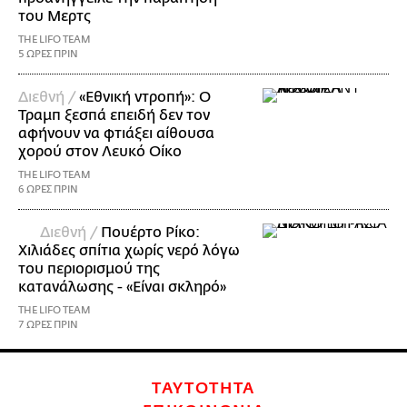
του Μερτς
THE LIFO TEAM
5 ΩΡΕΣ ΠΡΙΝ
Διεθνή /
«Εθνική ντροπή»: Ο
Τραμπ ξεσπά επειδή δεν τον
αφήνουν να φτιάξει αίθουσα
χορού στον Λευκό Οίκο
THE LIFO TEAM
6 ΩΡΕΣ ΠΡΙΝ
Διεθνή /
Πουέρτο Ρίκο:
Χιλιάδες σπίτια χωρίς νερό λόγω
του περιορισμού της
κατανάλωσης - «Είναι σκληρό»
THE LIFO TEAM
7 ΩΡΕΣ ΠΡΙΝ
ΤΑΥΤΟΤΗΤΑ