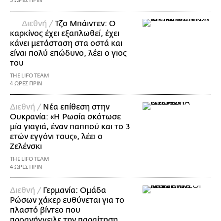
3 ΩΡΕΣ ΠΡΙΝ
Διεθνή /
Τζο Μπάιντεν: Ο
καρκίνος έχει εξαπλωθεί, έχει
κάνει μετάσταση στα οστά και
είναι πολύ επώδυνο, λέει ο γιος
του
THE LIFO TEAM
4 ΩΡΕΣ ΠΡΙΝ
Διεθνή /
Νέα επίθεση στην
Ουκρανία: «Η Ρωσία σκότωσε
μία γιαγιά, έναν παππού και το 3
ετών εγγόνι τους», λέει ο
Ζελένσκι
THE LIFO TEAM
4 ΩΡΕΣ ΠΡΙΝ
Διεθνή /
Γερμανία: Ομάδα
Ρώσων χάκερ ευθύνεται για το
πλαστό βίντεο που
προανήγγειλε την παραίτηση