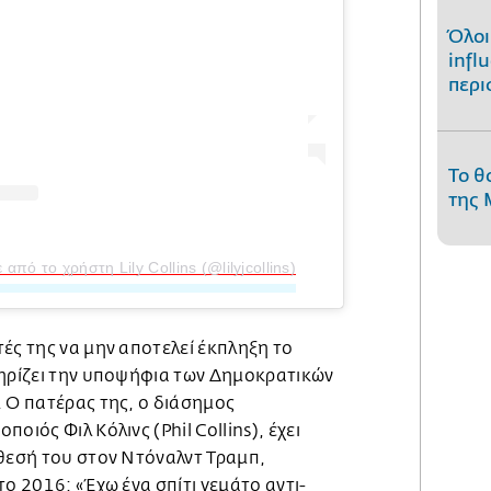
Όλοι
infl
περι
Το θ
της 
πό το χρήστη Lily Collins (@lilyjcollins)
ές της να μην αποτελεί έκπληξη το
τηρίζει την υποψήφια των Δημοκρατικών
. Ο πατέρας της, ο διάσημος
οιός Φιλ Κόλινς (Phil Collins), έχει
ίθεσή του στον Ντόναλντ Τραμπ,
το 2016: «Έχω ένα σπίτι γεμάτο αντι-