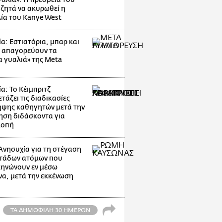
 ζητά να ακυρωθεί η
ία του Kanye West
α: Εστιατόρια, μπαρ και
 απαγορεύουν τα
α γυαλιά» της Meta
α: Το Κέιμπριτζ
τάζει τις διαδικασίες
ψης καθηγητών μετά την
ηση διδάσκοντα για
λοπή
Ανησυχία για τη στέγαση
τάδων ατόμων που
ηνώνουν εν μέσω
α, μετά την εκκένωση
ΤΑ ΔΗΜΟΦΙΛΗ 30 ΗΜΕΡΩΝ