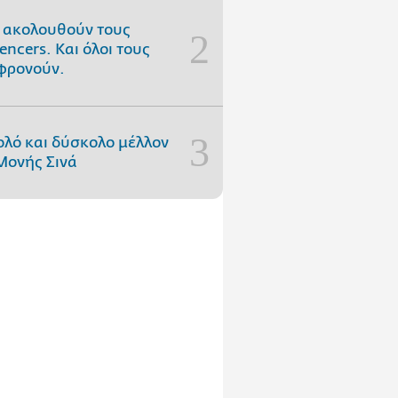
 ακολουθούν τους
uencers. Και όλοι τους
φρονούν.
ολό και δύσκολο μέλλον
Μονής Σινά