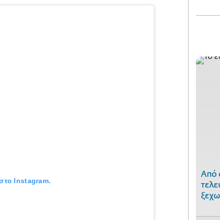
Από 
στο Instagram.
τελε
ξεχω