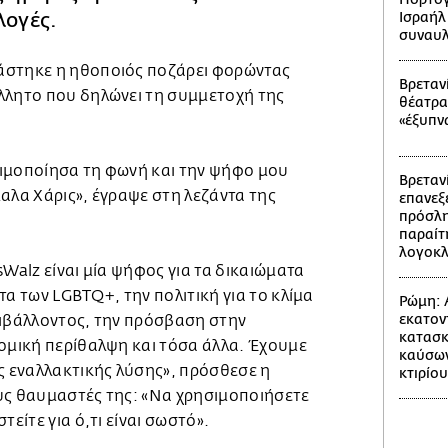
λογές.
Ισραήλ
συναυλ
άστηκε η ηθοποιός ποζάρει φορώντας
Βρετανί
λλητο που δηλώνει τη συμμετοχή της
θέατρα
«έξυπν
ιμοποίησα τη φωνή και την ψήφο μου
Βρετανί
αλα Χάρις», έγραψε στη λεζάντα της
επανεξε
πρόσλη
παραίτ
λογοκ
sWalz είναι μία ψήφος για τα δικαιώματα
τα των LGBTQ+, την πολιτική για το κλίμα
Ρώμη: 
εκατον
ριβάλλοντος, την πρόσβαση στην
κατασκ
νομική περίθαλψη και τόσα άλλα. Έχουμε
καύσων
ς εναλλακτικής λύσης», πρόσθεσε η
κτιρίου
υς θαυμαστές της: «Να χρησιμοποιήσετε
τείτε για ό,τι είναι σωστό».