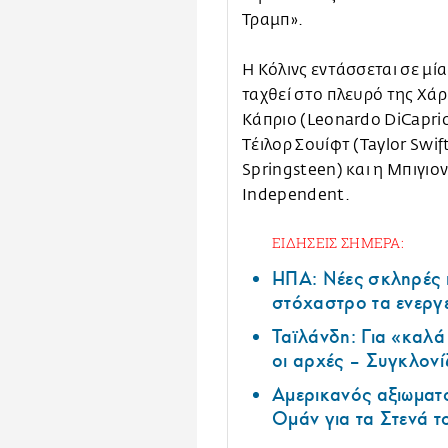
Τραμπ».
Η Κόλινς εντάσσεται σε μί
ταχθεί στο πλευρό της Χάρ
Κάπριο (Leonardο DiCaprio
Τέιλορ Σουίφτ (Taylor Swif
Springsteen) και η Μπιγιο
Independent.
ΕΙΔΗΣΕΙΣ ΣΗΜΕΡΑ:
ΗΠΑ: Nέες σκληρές 
στόχαστρο τα ενεργ
Ταϊλάνδη: Για «καλ
οι αρχές – Συγκλονί
Αμερικανός αξιωματ
Ομάν για τα Στενά 