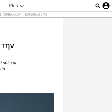
Plus
ς
Θέματα
ΠΕΡΙΒΆΛΛΟΝ
EUROPEAN LIFO
Συνεντεύξεις
ς
Videos
τα
Αφιερώματα
t
Ζώδια
 την
Εξομολογήσεις
Blogs
μη
Οι Αθηναίοι
ς
πλούζα με
Απώλειες
σία
Lgbtqi+
Επιλογές