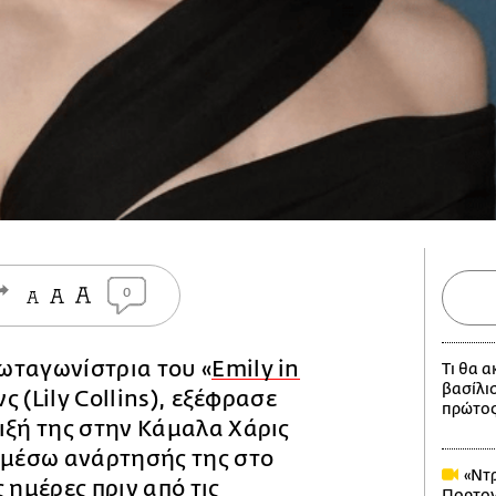
0
ωταγωνίστρια του «
Emily in
Τι θα 
βασίλι
νς (Lily Collins), εξέφρασε
πρώτος
ιξή της στην Κάμαλα Χάρις
) μέσω ανάρτησής της στο
«Ντρ
 ημέρες πριν από τις
Πορτογ