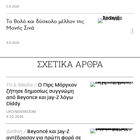
5.8.2026
Το θολό και δύσκολο μέλλον της
Μονής Σινά
4.8.2026
ΣΧΕΤΙΚΑ ΑΡΘΡΑ
TV & Media /
Ο Πιρς Μόργκαν
ζήτησε δημοσίως συγγνώμη
από Beyonce και Jay-Z λόγω
Diddy
LIFO NEWSROOM
9.10.2024
Διεθνή /
Beyoncé και Jay-Z
αντέδρασαν για πρώτη φορά σε