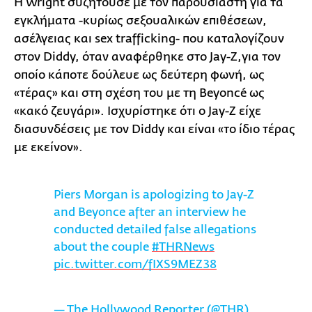
Η Wright συζητούσε με τον παρουσιαστή για τα
εγκλήματα -κυρίως σεξουαλικών επιθέσεων,
ασέλγειας και sex trafficking- που καταλογίζουν
στον Diddy, όταν αναφέρθηκε στο Jay-Z,για τον
οποίο κάποτε δούλευε ως δεύτερη φωνή, ως
«τέρας» και στη σχέση του με τη Beyoncé ως
«κακό ζευγάρι». Ισχυρίστηκε ότι ο Jay-Z είχε
διασυνδέσεις με τον Diddy και είναι «το ίδιο τέρας
με εκείνον».
Piers Morgan is apologizing to Jay-Z
and Beyonce after an interview he
conducted detailed false allegations
about the couple
#THRNews
pic.twitter.com/fIXS9MEZ38
— The Hollywood Reporter (@THR)