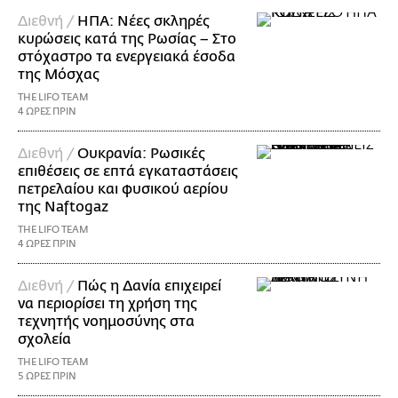
Διεθνή /
ΗΠΑ: Nέες σκληρές
κυρώσεις κατά της Ρωσίας – Στο
στόχαστρο τα ενεργειακά έσοδα
της Μόσχας
THE LIFO TEAM
4 ΩΡΕΣ ΠΡΙΝ
Διεθνή /
Ουκρανία: Ρωσικές
επιθέσεις σε επτά εγκαταστάσεις
πετρελαίου και φυσικού αερίου
της Naftogaz
THE LIFO TEAM
4 ΩΡΕΣ ΠΡΙΝ
Διεθνή /
Πώς η Δανία επιχειρεί
να περιορίσει τη χρήση της
τεχνητής νοημοσύνης στα
σχολεία
THE LIFO TEAM
5 ΩΡΕΣ ΠΡΙΝ