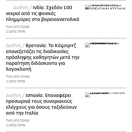
Διεθνή /
Ινδία: Σχεδόν 100
νεκροί από τις φονικές
πλημμύρες στα βορειοανατολικά
THE LIFO TEAM
2 ΩΡΕΣ ΠΡΙΝ
Διεθνή /
Βρετανία: Το Κέιμπριτζ
επανεξετάζει τις διαδικασίες
πρόσληψης καθηγητών μετά την
παραίτηση διδάσκοντα για
λογοκλοπή
THE LIFO TEAM
3 ΩΡΕΣ ΠΡΙΝ
Διεθνή /
Ισπανία: Επαναφέρει
προσωρινά τους συνοριακούς
ελέγχους για όσους ταξιδεύουν
από την Ιταλία
THE LIFO TEAM
3 ΩΡΕΣ ΠΡΙΝ