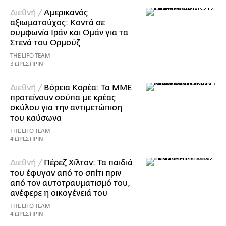
Διεθνή /
Αμερικανός
αξιωματούχος: Κοντά σε
συμφωνία Ιράν και Ομάν για τα
Στενά του Ορμούζ
THE LIFO TEAM
3 ΩΡΕΣ ΠΡΙΝ
Διεθνή /
Βόρεια Κορέα: Τα ΜΜΕ
προτείνουν σούπα με κρέας
σκύλου για την αντιμετώπιση
του καύσωνα
THE LIFO TEAM
4 ΩΡΕΣ ΠΡΙΝ
Διεθνή /
Πέρεζ Χίλτον: Τα παιδιά
του έφυγαν από το σπίτι πριν
από τον αυτοτραυματισμό του,
ανέφερε η οικογένειά του
THE LIFO TEAM
4 ΩΡΕΣ ΠΡΙΝ