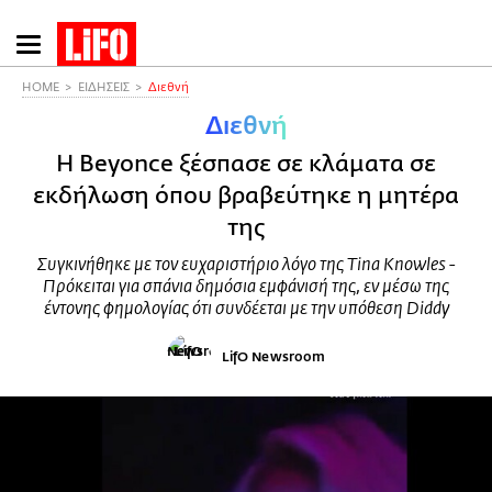
Παράκαμψη
προς
το
HOME
ΕΙΔΗΣΕΙΣ
Διεθνή
κυρίως
Διεθνή
περιεχόμενο
Η Beyonce ξέσπασε σε κλάματα σε
εκδήλωση όπου βραβεύτηκε η μητέρα
της
Συγκινήθηκε με τον ευχαριστήριο λόγο της Tina Knowles -
Πρόκειται για σπάνια δημόσια εμφάνισή της, εν μέσω της
έντονης φημολογίας ότι συνδέεται με την υπόθεση Diddy
LifO Newsroom