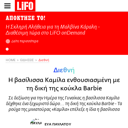
Παράκαμψη
προς
το
ΑΠΟΚΤΗΣΕ ΤΟ!
κυρίως
Η Σκληρή Αλήθεια για τη Μαλβίνα Κάραλη -
περιεχόμενο
Διαθέσιμη τώρα στo LiFO onDemand
Δείτε περισσότερα
HOME
ΕΙΔΗΣΕΙΣ
Διεθνή
Διεθνή
Η βασίλισσα Καμίλα ενθουσιασμένη με
τη δική της κούκλα Barbie
Σε δεξίωση για την Ημέρα της Γυναίκας η βασίλισσα Καμίλα
δέχθηκε ένα ξεχωριστό δώρο... τη δική της κούκλα Barbie - Τα
ρούχα της μινιατούρας «Καμίλα» επέλεξε η ίδια η βασίλισσα
ΕΥΑ ΠΑΥΛΑΤΟΥ