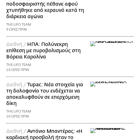
ποδοσφαιριστής πέθανε αφού
χτυπήθηκε από κεραυνό κατά τη
διάρκεια αγώνα
THE LIFO TEAM
9 ΩΡΕΣ ΠΡΙΝ
Διεθνή /
ΗΠΑ: Πολύνεκρη
επίθεση με πυροβολισμούς στη
Βόρεια Καρολίνα
THE LIFO TEAM
10 ΩΡΕΣ ΠΡΙΝ
Διεθνή /
Tupac: Νέα στοιχεία για
τη δολοφονία του ενδέχεται να
αποκαλυφθούν σε επερχόμενη
δίκη
THE LIFO TEAM
10 ΩΡΕΣ ΠΡΙΝ
Διεθνή /
Αντόνιο Μπαντέρας: «Η
καρδιακή προσβολή ήταν το