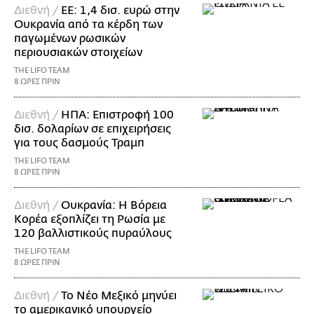
Διεθνή /
ΕΕ: 1,4 δισ. ευρώ στην
Ουκρανία από τα κέρδη των
παγωμένων ρωσικών
περιουσιακών στοιχείων
THE LIFO TEAM
8 ΩΡΕΣ ΠΡΙΝ
Διεθνή /
ΗΠΑ: Επιστροφή 100
δισ. δολαρίων σε επιχειρήσεις
για τους δασμούς Τραμπ
THE LIFO TEAM
8 ΩΡΕΣ ΠΡΙΝ
Διεθνή /
Ουκρανία: Η Βόρεια
Κορέα εξοπλίζει τη Ρωσία με
120 βαλλιστικούς πυραύλους
THE LIFO TEAM
8 ΩΡΕΣ ΠΡΙΝ
Διεθνή /
Το Νέο Μεξικό μηνύει
το αμερικανικό υπουργείο