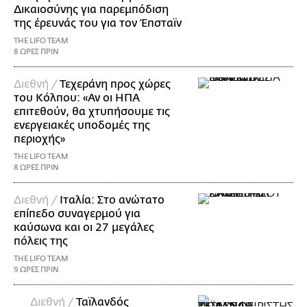
Δικαιοσύνης για παρεμπόδιση
της έρευνάς του για τον Έπσταϊν
THE LIFO TEAM
8 ΩΡΕΣ ΠΡΙΝ
Διεθνή /
Τεχεράνη προς χώρες
του Κόλπου: «Αν οι ΗΠΑ
επιτεθούν, θα χτυπήσουμε τις
ενεργειακές υποδομές της
περιοχής»
THE LIFO TEAM
8 ΩΡΕΣ ΠΡΙΝ
Διεθνή /
Ιταλία: Στο ανώτατο
επίπεδο συναγερμού για
καύσωνα και οι 27 μεγάλες
πόλεις της
THE LIFO TEAM
9 ΩΡΕΣ ΠΡΙΝ
Διεθνή /
Ταϊλανδός