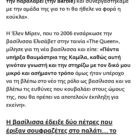
την παραλάβει (την Barbie)
και συνεργαστήκαμε
με την ομάδα της για το τι θα ήθελε να φορά η
κούκλα».
Η Έλεν Μίρεν, που το 2006 ενσάρκωσε την
βασίλισσα Ελισάβετ στην ταινία «The Queen»,
μίλησε για τη νέα βασίλισσα και είπε:
«Πάντα
υπήρξα θαυμάστρια της Καμίλα, καθώς αυτή
γινόταν γνωστή και την στηρίζω με τον δικό μου
μικρό και ασήμαντο τρόπο
όμως ήταν υπέροχο
να τη βλέπω στο νέο της ρόλο ως βασίλισσα και να
βλέπω τις ευθύνες που κουβαλάει στους ώμους
της, που θα πρέπει να αποτελούν έκπληξη για
εκείνη».
Η βασίλισσα έδειξε δύο πέτρες που
έριξαν σουφραζέτες στο παλάτι... το