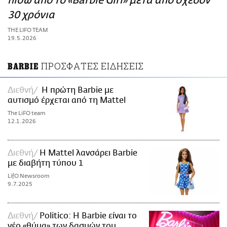
πίσω από το «Barbie Girl» μετά από σχεδόν
ΑΜΠΑ
30 χρόνια
PRINT
THE LIFO TEAM
19.5.2026
ΠΡΟΣΦΑΤΕΣ ΕΙΔΗΣΕΙΣ
BARBIE
Διεθνή
Η πρώτη Barbie με
αυτισμό έρχεται από τη Mattel
The LiFO team
12.1.2026
Διεθνή
Η Mattel λανσάρει Barbie
με διαβήτη τύπου 1
LifO Newsroom
9.7.2025
Διεθνή
Politico: Η Barbie είναι το
νέο «θύμα» των δασμών του