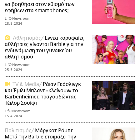
να βοηθήσει στον εθισμό των
εφήβων στα smartphones;
LifO Newsroom
28.8.2024
Αθλητισμός
Εννέα κορυφαίες
αθλήτριες γίνονται Barbie για την
ενδυνάμωση του γυναικείου
αθλητισμού
LifO Newsroom
25.5.2024
TV & Media
Ράιαν Γκόσλινγκ
και Έμιλι Μπλαντ «κλείνουν» το
Barbenheimer, τραγουδώντας
Τέιλορ Σουίφτ
LifO Newsroom
15.4.2024
Πολιτισμός
Μάργκοτ Ρόμπι:
Μετά την Barbie ετοιμάζει την