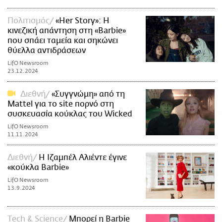
Πολιτισμός
«Her Story»: Η
κινεζική απάντηση στη «Barbie»
που σπάει ταμεία και σηκώνει
θύελλα αντιδράσεων
LifO Newsroom
23.12.2024
Διεθνή
«Συγγνώμη» από τη
Mattel για το site πορνό στη
συσκευασία κούκλας του Wicked
LifO Newsroom
11.11.2024
Διεθνή
Η Ιζαμπέλ Αλιέντε έγινε
«κούκλα Barbie»
LifO Newsroom
13.9.2024
Τech & Science
Μπορεί η Barbie