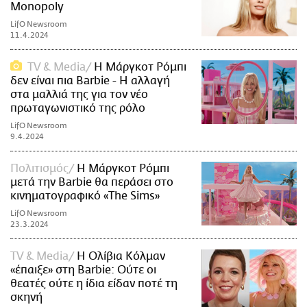
Monopoly
LifO Newsroom
11.4.2024
TV & Media
Η Μάργκοτ Ρόμπι
δεν είναι πια Barbie - Η αλλαγή
στα μαλλιά της για τον νέο
πρωταγωνιστικό της ρόλο
LifO Newsroom
9.4.2024
Πολιτισμός
Η Μάργκοτ Ρόμπι
μετά την Barbie θα περάσει στο
κινηματογραφικό «The Sims»
LifO Newsroom
23.3.2024
TV & Media
Η Ολίβια Κόλμαν
«έπαιξε» στη Barbie: Ούτε οι
θεατές ούτε η ίδια είδαν ποτέ τη
σκηνή