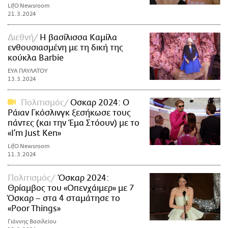
LifO Newsroom
21.3.2024
Διεθνή
Η βασίλισσα Καμίλα
ενθουσιασμένη με τη δική της
κούκλα Barbie
ΕΥΑ ΠΑΥΛΑΤΟΥ
13.3.2024
Πολιτισμός
Οσκαρ 2024: Ο
Ράιαν Γκόσλινγκ ξεσήκωσε τους
πάντες (και την Έμα Στόουν) με το
«I’m Just Ken»
LifO Newsroom
11.3.2024
Πολιτισμός
Όσκαρ 2024:
Θρίαμβος του «Οπενχάιμερ» με 7
Όσκαρ – στα 4 σταμάτησε το
«Poor Things»
Γιάννης Βασιλείου