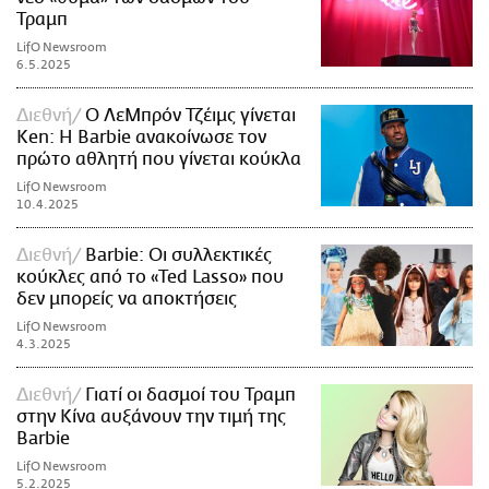
Τραμπ
LifO Newsroom
6.5.2025
Διεθνή
O ΛεΜπρόν Τζέιμς γίνεται
Ken: H Barbie ανακοίνωσε τον
πρώτο αθλητή που γίνεται κούκλα
LifO Newsroom
10.4.2025
Διεθνή
Barbie: Οι συλλεκτικές
κούκλες από το «Ted Lasso» που
δεν μπορείς να αποκτήσεις
LifO Newsroom
4.3.2025
Διεθνή
Γιατί οι δασμοί του Τραμπ
στην Κίνα αυξάνουν την τιμή της
Barbie
LifO Newsroom
5.2.2025