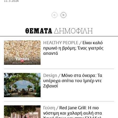
11.3.2024
<
>
ΔΗΜΟΦΙΛΗ
ΘΕΜΑΤΑ
HEALTHY PEOPLE
Είναι καλό
πρωινό η βρόμη; Ένας γιατρός
απαντά
Design
Μόνο στα όνειρα: Τα
υπέροχα σπίτια του Ιμπέρ ντε
Ζιβανσί
Γεύση
Red Jane Grill: Η πιο
νόστιμη και χαλαρή αυλή στα