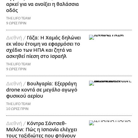
αρκεί για να ανοίξει η θαλάσσια
οδός
THE LIFO TEAM
9 ΩΡΕΣ ΠΡΙΝ
Διεθνή /
Γάζα: Η Χαμάς δηλώνει
εκ νέου έτοιμη να εφαρμόσει το
σχέδιο των ΗΠΑ και ζητά να
ασκηθεί πίεση στο Ισραήλ
THE LIFO TEAM
9 ΩΡΕΣ ΠΡΙΝ
Διεθνή /
Βουλγαρία: Εξερράγη
drone κοντά σε μεγάλο αγωγό
φυσικού αερίου
THE LIFO TEAM
10 ΩΡΕΣ ΠΡΙΝ
Διεθνή /
Κόντρα Σάντσεθ-
Μελόνι: Πώς η Ισπανία ελέγχει
τους ταξιδιώτες που φτάνουν