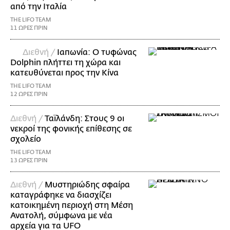
από την Ιταλία
THE LIFO TEAM
11 ΩΡΕΣ ΠΡΙΝ
Διεθνή /
Ιαπωνία: Ο τυφώνας
Dolphin πλήττει τη χώρα και
κατευθύνεται προς την Κίνα
THE LIFO TEAM
12 ΩΡΕΣ ΠΡΙΝ
Διεθνή /
Ταϊλάνδη: Στους 9 οι
νεκροί της φονικής επίθεσης σε
σχολείο
THE LIFO TEAM
13 ΩΡΕΣ ΠΡΙΝ
Διεθνή /
Μυστηριώδης σφαίρα
καταγράφηκε να διασχίζει
κατοικημένη περιοχή στη Μέση
Ανατολή, σύμφωνα με νέα
αρχεία για τα UFO