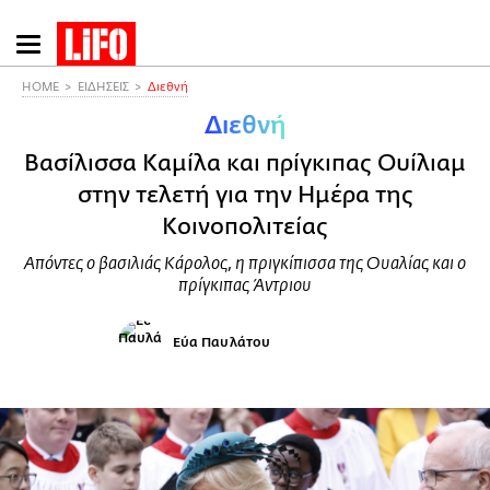
Παράκαμψη
προς
το
HOME
ΕΙΔΗΣΕΙΣ
Διεθνή
κυρίως
Διεθνή
περιεχόμενο
Βασίλισσα Καμίλα και πρίγκιπας Ουίλιαμ
στην τελετή για την Ημέρα της
Κοινοπολιτείας
Απόντες ο βασιλιάς Κάρολος, η πριγκίπισσα της Ουαλίας και ο
πρίγκιπας Άντριου
Εύα Παυλάτου