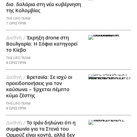
δισ. δολάρια στη νέα κυβέρνηση
της Κολομβίας
THE LIFO TEAM
7 ΩΡΕΣ ΠΡΙΝ
Διεθνή /
Έκρηξη drone στη
Βουλγαρία: Η Σόφια κατηγορεί
το Κίεβο
THE LIFO TEAM
8 ΩΡΕΣ ΠΡΙΝ
Διεθνή /
Βρετανία: Σε ισχύ οι
προειδοποιήσεις για τον
καύσωνα – Έρχεται πέμπτο
κύμα ζέστης
THE LIFO TEAM
8 ΩΡΕΣ ΠΡΙΝ
Διεθνή /
Το Ιράν δηλώνει ότι η
συμφωνία για τα Στενά του
Ορμούζ είναι κοντά, αλλά δεν