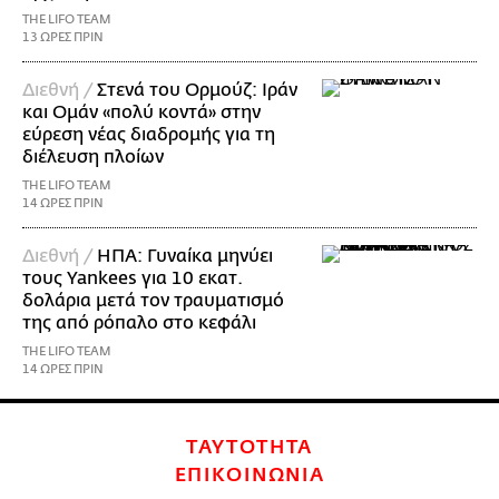
THE LIFO TEAM
13 ΩΡΕΣ ΠΡΙΝ
Διεθνή /
Στενά του Ορμούζ: Ιράν
και Ομάν «πολύ κοντά» στην
εύρεση νέας διαδρομής για τη
διέλευση πλοίων
THE LIFO TEAM
14 ΩΡΕΣ ΠΡΙΝ
Διεθνή /
ΗΠΑ: Γυναίκα μηνύει
τους Yankees για 10 εκατ.
δολάρια μετά τον τραυματισμό
της από ρόπαλο στο κεφάλι
THE LIFO TEAM
14 ΩΡΕΣ ΠΡΙΝ
ΤΑΥΤΟΤΗΤΑ
ΕΠΙΚΟΙΝΩΝΙΑ