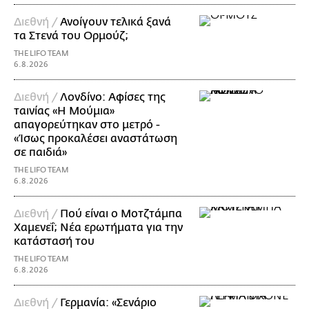
Διεθνή /
Ανοίγουν τελικά ξανά
τα Στενά του Ορμούζ;
THE LIFO TEAM
6.8.2026
Διεθνή /
Λονδίνο: Αφίσες της
ταινίας «Η Μούμια»
απαγορεύτηκαν στο μετρό -
«Ίσως προκαλέσει αναστάτωση
σε παιδιά»
THE LIFO TEAM
6.8.2026
Διεθνή /
Πού είναι ο Μοτζτάμπα
Χαμενεΐ; Νέα ερωτήματα για την
κατάστασή του
THE LIFO TEAM
6.8.2026
Διεθνή /
Γερμανία: «Σενάριο