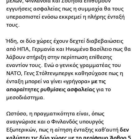
μελών, Φινλανδία και Σουηδία επιθυμούν
εγγυήσεις ασφαλείας πως η συμμαχία θα τους
υπερασπιστεί ενόσω εκκρεμεί η πλήρης ένταξή
τους.
Ήδη, οι δύο χώρες έχουν δεχτεί διαβεβαιώσεις
από ΗΠΑ, Γερμανία και Ηνωμένο Βασίλειο πως θα
λάβουν στήριξη στην περίπτωση επίθεσης
εναντίον τους. Ενώ ο γενικός γραμματέας του
ΝΑΤΟ, Γενς Στόλτενμπεργκ καθησύχασε πως η
ένταξη μπορεί να γίνει «γρήγορα»
με τις
απαραίτητες ρυθμίσεις ασφαλείας
για το
μεσοδιάστημα.
Ωστόσο, η πραγματικότητα είναι, όπως
αναγνώρισε και ο Φινλανδός υπουργός
Εξωτερικών, πως η αίτηση ένταξης καθ'αυτή
δεν
καλύπτει τις δύο χώρες με το περίφημο Άρθρο 5