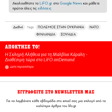
Ακολουθήστε το
LiFO.gr
στο
Google News
και μάθετε
πρώτοι όλες τις
ειδήσεις
Διεθνή
ΠΟΛΕΜΟΣ ΣΤΗΝ ΟΥΚΡΑΝΙΑ
ΝΑΤΟ
Tags
ΦΙΝΛΑΝΔΙΑ
ΣΟΥΗΔΙΑ
ΑΠΟΚΤΗΣΕ ΤΟ!
Η Σκληρή Αλήθεια για τη Μαλβίνα Κάραλη -
Διαθέσιμη τώρα στo LiFO onDemand
Δείτε περισσότερα
ΕΓΓΡΑΦΕΙΤΕ ΣΤΟ NEWSLETTER ΜΑΣ
Για να λαμβάνετε κάθε εβδομάδα στο email σας μια επιλογή από τα
καλύτερα άρθρα του lifo.gr