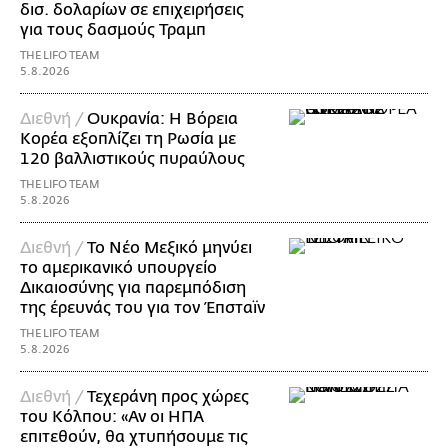
δισ. δολαρίων σε επιχειρήσεις
για τους δασμούς Τραμπ
THE LIFO TEAM
5.8.2026
Διεθνή /
Ουκρανία: Η Βόρεια
Κορέα εξοπλίζει τη Ρωσία με
120 βαλλιστικούς πυραύλους
THE LIFO TEAM
5.8.2026
Διεθνή /
Το Νέο Μεξικό μηνύει
το αμερικανικό υπουργείο
Δικαιοσύνης για παρεμπόδιση
της έρευνάς του για τον Έπσταϊν
THE LIFO TEAM
5.8.2026
Διεθνή /
Τεχεράνη προς χώρες
του Κόλπου: «Αν οι ΗΠΑ
επιτεθούν, θα χτυπήσουμε τις