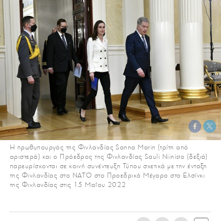
Η πρωθυπουργός της Φινλανδίας Sanna Marin (τρίτη από
αριστερά) και ο Πρόεδρος της Φινλανδίας Sauli Niinisto (δεξιά)
παρευρίσκονται σε κοινή συνέντευξη Τύπου σχετικά με την ένταξη
της Φινλανδίας στο ΝΑΤΟ στο Προεδρικό Μέγαρο στο Ελσίνκι
της Φινλανδίας στις 15 Μαΐου 2022