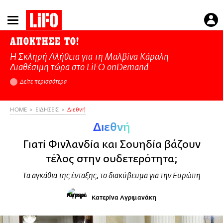
Παράκαμψη
προς
το
ΑΠΟΚΤΗΣΕ ΤΟ!
κυρίως
Η Σκληρή Αλήθεια για τη Μαλβίνα Κάραλη -
περιεχόμενο
Διαθέσιμη τώρα στo LiFO onDemand
Δείτε περισσότερα
HOME
ΕΙΔΗΣΕΙΣ
Διεθνή
Διεθνή
Γιατί Φινλανδία και Σουηδία βάζουν
τέλος στην ουδετερότητα;
Τα αγκάθια της ένταξης, το διακύβευμα για την Ευρώπη
Κατερίνα Αγριμανάκη