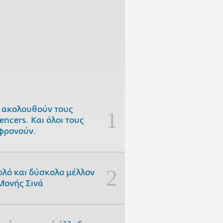
 ακολουθούν τους
uencers. Και όλοι τους
φρονούν.
ολό και δύσκολο μέλλον
Μονής Σινά