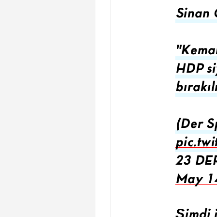
Sinan
"Kemal
HDP si
bırakıl
(Der S
pic.tw
23 DE
May 1
Şimdi 