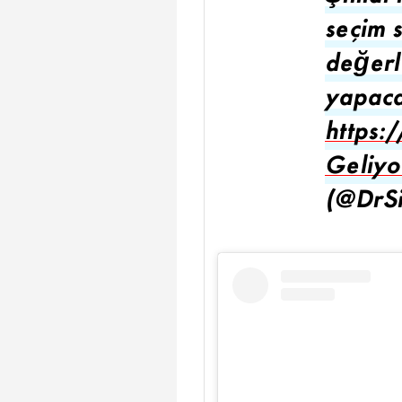
seçim s
değerl
yapaca
https:
Geliyo
(@DrS