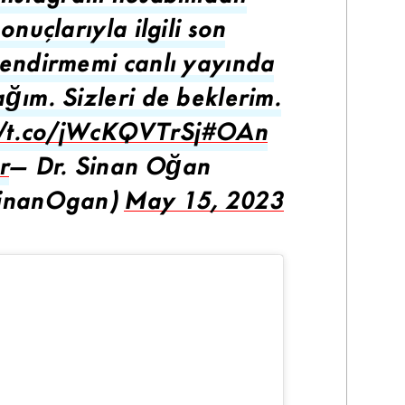
onuçlarıyla ilgili son
endirmemi canlı yayında
ğım. Sizleri de beklerim.
//t.co/jWcKQVTrSj
#OAn
r
— Dr. Sinan Oğan
inanOgan)
May 15, 2023