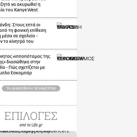
 ζητά να ακυρωθεί η
ία του Kanye West
άνδη: Στους επτά οι
 από τη φονική επίθεση
 μέσα σε σχολείο -
ν το κίνητρό του
νητος «ιπποπόταμος της
ης» διασώθηκε στην
α - Πώς σχετίζεται με
μπλο Εσκομπάρ
ΤΑ ΔΗΜΟΦΙΛΗ 30 ΗΜΕΡΩΝ
ΕΠΙΛΟΓΕΣ
από το Lifo.gr