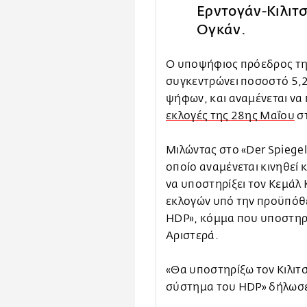
Ερντογάν-Κιλιτσ
Ογκάν.
Ο υποψήφιος πρόεδρος της
συγκεντρώνει ποσοστό 5,
ψήφων, και αναμένεται να 
εκλογές της 28ης Μαΐου
στ
Μιλώντας στο «Der Spiegel
οποίο αναμένεται κινηθεί 
να υποστηρίξει τον Κεμάλ
εκλογών υπό την προϋπόθε
HDP», κόμμα που υποστηρί
Αριστερά.
«Θα υποστηρίξω τον Κιλιτ
σύστημα του HDP» δήλωσε