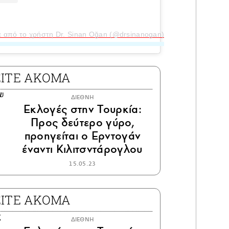
ε από το χρήστη Dr. Sinan Oğan (@drsinanogan)
ΕΙΤΕ ΑΚΟΜΑ
ΔΙΕΘΝΗ
Εκλογές στην Τουρκία:
Προς δεύτερο γύρο,
προηγείται ο Ερντογάν
έναντι Κιλιτσντάρογλου
15.05.23
ΕΙΤΕ ΑΚΟΜΑ
ΔΙΕΘΝΗ