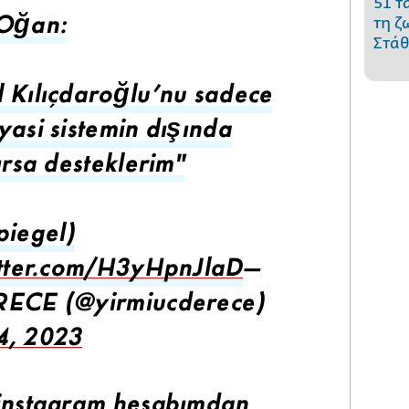
51 τ
τη ζ
 Oğan:
Στάθ
 Kılıçdaroğlu'nu sadece
yasi sistemin dışında
ırsa desteklerim"
piegel)
itter.com/H3yHpnJlaD
—
RECE (@yirmiucderece)
4, 2023
instagram hesabımdan