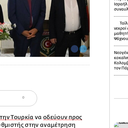
Ισραήλ
συναυλ
Ταϊλ
νεκροί
μαθητή
Ψάχνου
Νεογέν
κοκαΐν
Κολομβί
τον Πά
0
στην Τουρκία
να
οδεύουν προς
υθμιστής στην αναμέτρηση