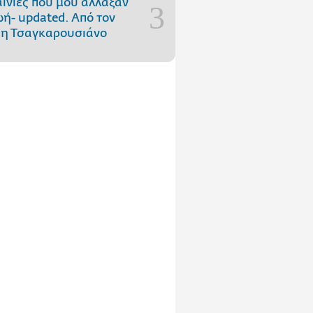
αινίες που μού άλλαξαν
ωή- updated. Aπό τον
η Τσαγκαρουσιάνο