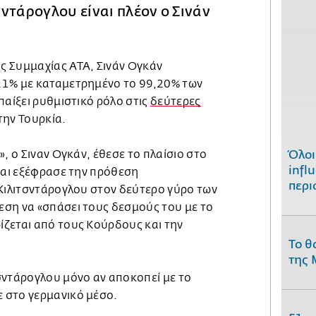
ντάρογλου είναι πλέον ο Σινάν
 Συμμαχίας ΑΤΑ, Σινάν Ογκάν
21% με καταμετρημένο το 99,20% των
παίξει ρυθμιστικό ρόλο στις
δεύτερες
ην Τουρκία.
», ο Σιναν Ογκάν, έθεσε το πλαίσιο στο
Όλοι
infl
και εξέφρασε την πρόθεση
περι
 Κιλιτσντάρογλου στον δεύτερο γύρο των
ση να «σπάσει τους δεσμούς του με το
ζεται από τους Κούρδους και την
Το θ
της 
σντάρογλου μόνο αν αποκοπεί με το
 στο γερμανικό μέσο.