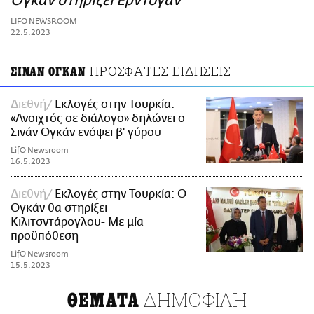
Ογκάν στηρίζει Ερντογάν
ΑΜΠΑ
LIFO NEWSROOM
PRINT
22.5.2023
ΠΡΟΣΦΑΤΕΣ ΕΙΔΗΣΕΙΣ
ΣΙΝΑΝ ΟΓΚΑΝ
Διεθνή
Εκλογές στην Τουρκία:
«Ανοιχτός σε διάλογο» δηλώνει ο
Σινάν Ογκάν ενόψει β' γύρου
LifO Newsroom
16.5.2023
Διεθνή
Εκλογές στην Τουρκία: Ο
Ογκάν θα στηρίξει
Κιλιτσντάρογλου- Με μία
προϋπόθεση
LifO Newsroom
15.5.2023
ΔΗΜΟΦΙΛΗ
ΘΕΜΑΤΑ