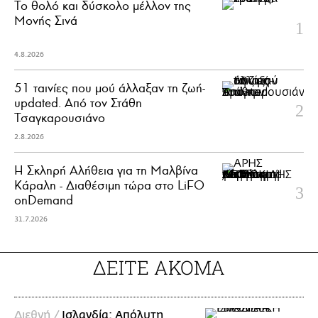
Το θολό και δύσκολο μέλλον της
Μονής Σινά
4.8.2026
51 ταινίες που μού άλλαξαν τη ζωή-
updated. Aπό τον Στάθη
Τσαγκαρουσιάνο
2.8.2026
Η Σκληρή Αλήθεια για τη Μαλβίνα
Κάραλη - Διαθέσιμη τώρα στo LiFO
onDemand
31.7.2026
ΔΕΙΤΕ ΑΚΟΜΑ
Διεθνή /
Ισλανδία: Απόλυτη