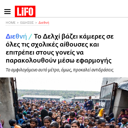
Παράκαμψη
προς
το
HOME
ΕΙΔΗΣΕΙΣ
Διεθνή
κυρίως
Διεθνή
/
Το Δελχί βάζει κάμερες σε
περιεχόμενο
όλες τις σχολικές αίθουσες και
επιτρέπει στους γονείς να
παρακολουθούν μέσω εφαρμογής
To αμφιλεγόμενο αυτό μέτρο, όμως, προκαλεί αντιδράσεις