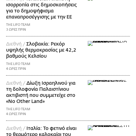
ισορροπία στις δημοσκοπήσεις
για το δημοψήφισμα
επαναπροσέγγισης με την ΕΕ
THE LIFO TEAM
3 ΩΡΕΣ ΠΡΙΝ
Διεθνή /
Σλοβακία: Ρεκόρ
υψηλής θερμοκρασίας με 42,2
βαθμούς Κελσίου
THE LIFO TEAM
4 ΩΡΕΣ ΠΡΙΝ
Διεθνή /
Δίωξη Ισραηλινού για
τη δολοφονία Παλαιστίνιου
ακτιβιστή που συμμετείχε στο
«No Other Land»
THE LIFO TEAM
4 ΩΡΕΣ ΠΡΙΝ
Διεθνή /
Ιταλία: Το φετινό είναι
το θερμότερο καλοκαίρι του