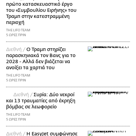
πρώτο κατασκευαστικό έργο
του «Συμβουλίου Ειρήνης» του
Τραμπ στην κατεστραμμένη
περιοχή
THE LIFO TEAM
5 ΩΡΕΣ ΠΡΙΝ
Διεθνή /
Ο Τραμπ στηρίζει
παρασκηνιακά τον Βανς για το
2028 - Αλλά δεν βιάζεται να
ανοίξει τα χαρτιά του
THE LIFO TEAM
5 ΩΡΕΣ ΠΡΙΝ
Διεθνή /
Συρία: Δύο νεκροί
και 13 τραυματίες από έκρηξη
βόμβας σε λεωφορείο
THE LIFO TEAM
5 ΩΡΕΣ ΠΡΙΝ
Διεθνή /
Η EasyJet συμφώνησε