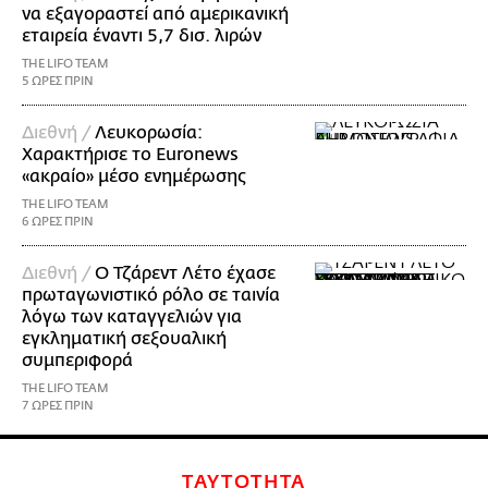
να εξαγοραστεί από αμερικανική
εταιρεία έναντι 5,7 δισ. λιρών
THE LIFO TEAM
5 ΩΡΕΣ ΠΡΙΝ
Διεθνή /
Λευκορωσία:
Χαρακτήρισε το Euronews
«ακραίο» μέσο ενημέρωσης
THE LIFO TEAM
6 ΩΡΕΣ ΠΡΙΝ
Διεθνή /
Ο Τζάρεντ Λέτο έχασε
πρωταγωνιστικό ρόλο σε ταινία
λόγω των καταγγελιών για
εγκληματική σεξουαλική
συμπεριφορά
THE LIFO TEAM
7 ΩΡΕΣ ΠΡΙΝ
ΤΑΥΤΟΤΗΤΑ