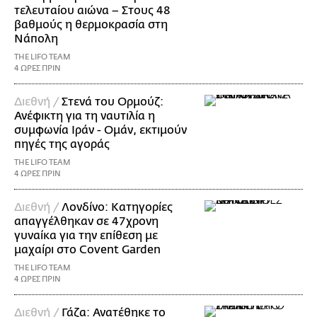
τελευταίου αιώνα – Στους 48
βαθμούς η θερμοκρασία στη
Νάπολη
THE LIFO TEAM
4 ΩΡΕΣ ΠΡΙΝ
Διεθνή /
Στενά του Ορμούζ:
Ανέφικτη για τη ναυτιλία η
συμφωνία Ιράν - Ομάν, εκτιμούν
πηγές της αγοράς
THE LIFO TEAM
4 ΩΡΕΣ ΠΡΙΝ
Διεθνή /
Λονδίνο: Κατηγορίες
απαγγέλθηκαν σε 47χρονη
γυναίκα για την επίθεση με
μαχαίρι στο Covent Garden
THE LIFO TEAM
4 ΩΡΕΣ ΠΡΙΝ
Διεθνή /
Γάζα: Ανατέθηκε το