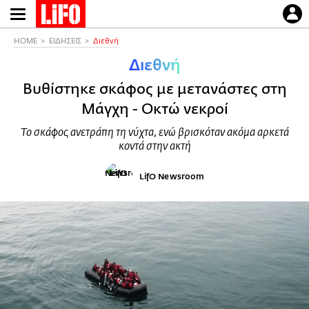
Παράκαμψη
προς
το
HOME
ΕΙΔΗΣΕΙΣ
Διεθνή
κυρίως
Διεθνή
περιεχόμενο
Βυθίστηκε σκάφος με μετανάστες στη
Μάγχη - Οκτώ νεκροί
Το σκάφος ανετράπη τη νύχτα, ενώ βρισκόταν ακόμα αρκετά
κοντά στην ακτή
LifO Newsroom