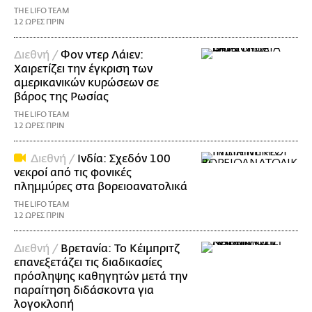
THE LIFO TEAM
12 ΩΡΕΣ ΠΡΙΝ
Διεθνή /
Φον ντερ Λάιεν:
Χαιρετίζει την έγκριση των
αμερικανικών κυρώσεων σε
βάρος της Ρωσίας
THE LIFO TEAM
12 ΩΡΕΣ ΠΡΙΝ
Διεθνή /
Ινδία: Σχεδόν 100
νεκροί από τις φονικές
πλημμύρες στα βορειοανατολικά
THE LIFO TEAM
12 ΩΡΕΣ ΠΡΙΝ
Διεθνή /
Βρετανία: Το Κέιμπριτζ
επανεξετάζει τις διαδικασίες
πρόσληψης καθηγητών μετά την
παραίτηση διδάσκοντα για
λογοκλοπή