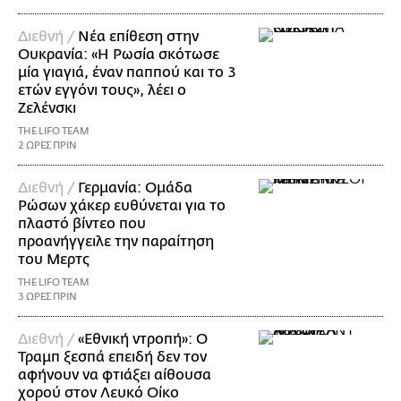
Διεθνή /
Νέα επίθεση στην
Ουκρανία: «Η Ρωσία σκότωσε
μία γιαγιά, έναν παππού και το 3
ετών εγγόνι τους», λέει ο
Ζελένσκι
THE LIFO TEAM
2 ΩΡΕΣ ΠΡΙΝ
Διεθνή /
Γερμανία: Ομάδα
Ρώσων χάκερ ευθύνεται για το
πλαστό βίντεο που
προανήγγειλε την παραίτηση
του Μερτς
THE LIFO TEAM
3 ΩΡΕΣ ΠΡΙΝ
Διεθνή /
«Εθνική ντροπή»: Ο
Τραμπ ξεσπά επειδή δεν τον
αφήνουν να φτιάξει αίθουσα
χορού στον Λευκό Οίκο