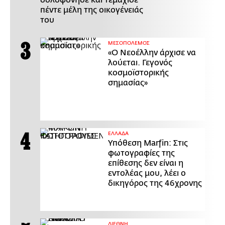
δολοφόνησε και τεμάχισε
πέντε μέλη της οικογένειάς
του
ΜΕΣΟΠΟΛΕΜΟΣ
«Ο Νεοέλλην άρχισε να
λούεται. Γεγονός
κοσμοϊστορικής
σημασίας»
ΕΛΛΑΔΑ
Υπόθεση Marfin: Στις
φωτογραφίες της
επίθεσης δεν είναι η
εντολέας μου, λέει ο
δικηγόρος της 46χρονης
ΔΙΕΘΝΗ