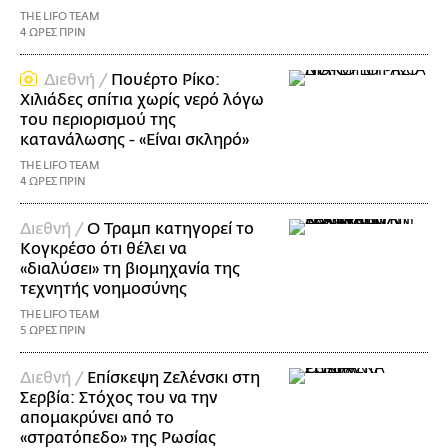
THE LIFO TEAM
4 ΩΡΕΣ ΠΡΙΝ
Διεθνή /
Πουέρτο Ρίκο:
Χιλιάδες σπίτια χωρίς νερό λόγω
του περιορισμού της
κατανάλωσης - «Είναι σκληρό»
THE LIFO TEAM
4 ΩΡΕΣ ΠΡΙΝ
Διεθνή /
Ο Τραμπ κατηγορεί το
Κογκρέσο ότι θέλει να
«διαλύσει» τη βιομηχανία της
τεχνητής νοημοσύνης
THE LIFO TEAM
5 ΩΡΕΣ ΠΡΙΝ
Διεθνή /
Επίσκεψη Ζελένσκι στη
Σερβία: Στόχος του να την
απομακρύνει από το
«στρατόπεδο» της Ρωσίας