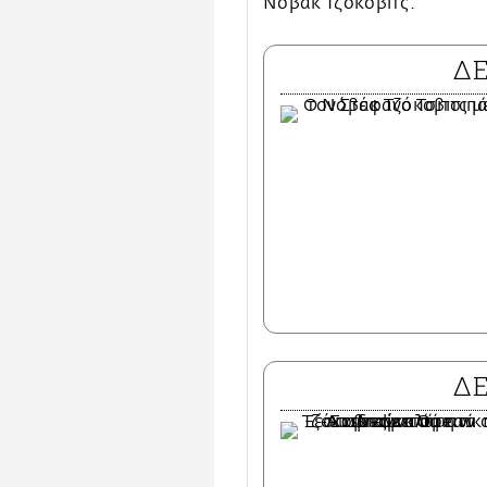
Νόβακ Τζόκοβιτς.
Δ
Δ