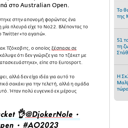
πά στο Australian Open.
Το θ
της 
στηκε στην απονομή φορώντας ένα
η μία πλευρά είχε το Νο22. Βλέποντας το
ο Twitter «το αγαπώ».
51 τ
τη ζ
ακ Τζόκοβιτς, ο οποίος
ξέσπασε σε
Στάθ
κάλυψε ότι δεν γνώριζε για το τζάκετ με
κατασκευάστηκε», είπε στο Eurosport.
Η Σκ
ει, αλλά δεν είχα ιδέα για αυτό το
Μαλβ
ικό σακάκι για την τελετή, αλλά η ομάδα
τώρα
υτό. Ήταν πολύ ευγενικό εκ μέρους
acket 👌
@DjokerNole
•
pen
•
#AO2023