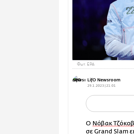
Φωτ: EPA
LifO Newsroom
29.1.2023 | 21:01
Ο
Νόβακ Τζόκοβ
σε Grand Slam ε