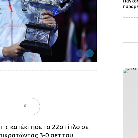
Παγκο
παραμέ
0
ιτς
κατέκτησε το 22ο τίτλο σε
πικρατώντας 3-0 σετ του