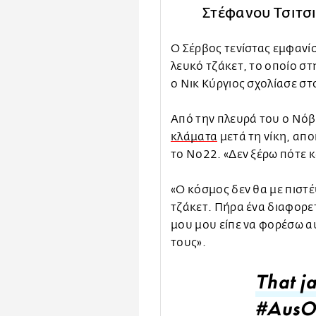
Στέφανου Τσιτσι
Ο Σέρβος τενίστας εμφανί
λευκό τζάκετ, το οποίο στ
ο Νικ Κύργιος σχολίασε στ
Από την πλευρά του ο Νόβ
κλάματα
μετά τη νίκη, απο
το Νο22. «Δεν ξέρω πότε 
«Ο κόσμος δεν θα με πιστέψ
τζάκετ. Πήρα ένα διαφορετ
μου μου είπε να φορέσω α
τους».
That j
#AusO