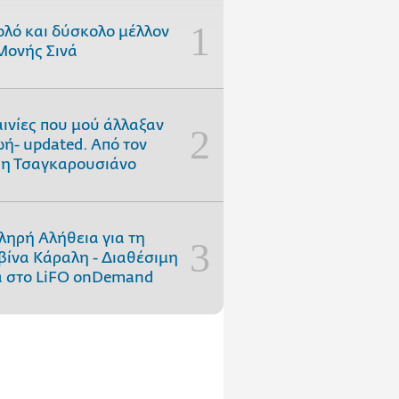
ολό και δύσκολο μέλλον
Μονής Σινά
αινίες που μού άλλαξαν
ωή- updated. Aπό τον
η Τσαγκαρουσιάνο
ληρή Αλήθεια για τη
ίνα Κάραλη - Διαθέσιμη
 στo LiFO onDemand