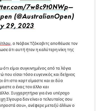
itter.com/7w8c9t0NWp
—
pen (@AustralianOpen)
y 29, 2023
ίτλου
, ο Νόβακ Τζόκοβιτς αποθέωσε τον
ωσε ότι αυτή ήταν η καλύτερη νίκη της
 ότι είμαι συγκινημένος από τα λόγια
ώ που είσαι τόσο ευγενικός και δείχνεις
ότι στο κορτ είμαστε και οι δύο
μαστε ο ένας τον άλλο και
 άλλο. Συγχαρητήρια για ένα υπέροχο
η Σίγουρα δεν είναι ο τελευταίος σου
 μπροστά σου», ανέφερε μεταξύ άλλων ο