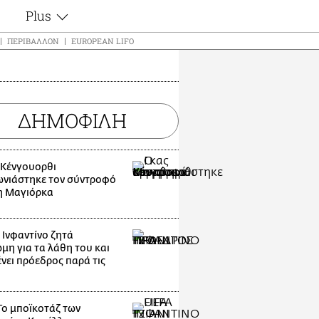
Plus
ς
Θέματα
ΠΕΡΙΒΆΛΛΟΝ
EUROPEAN LIFO
Συνεντεύξεις
ς
Videos
τα
Αφιερώματα
t
ΔΗΜΟΦΙΛΗ
Ζώδια
Εξομολογήσεις
Blogs
μη
 Κένγουορθι
Οι Αθηναίοι
ς
νιάστηκε τον σύντροφό
Απώλειες
η Μαγιόρκα
Lgbtqi+
Επιλογές
 Ινφαντίνο ζητά
μη για τα λάθη του και
νει πρόεδρος παρά τις
Το μποϊκοτάζ των