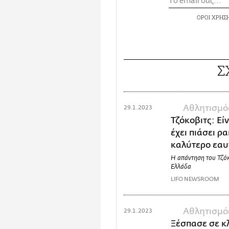
ΟΡΟΙ ΧΡΗΣ
Σ
Αθλητισμό
29.1.2023
Τζόκοβιτς: Εί
έχει πιάσει ρ
καλύτερο εαυ
Η απάντηση του Τζόκο
Ελλάδα
LIFO NEWSROOM
Αθλητισμό
29.1.2023
Ξέσπασε σε κ