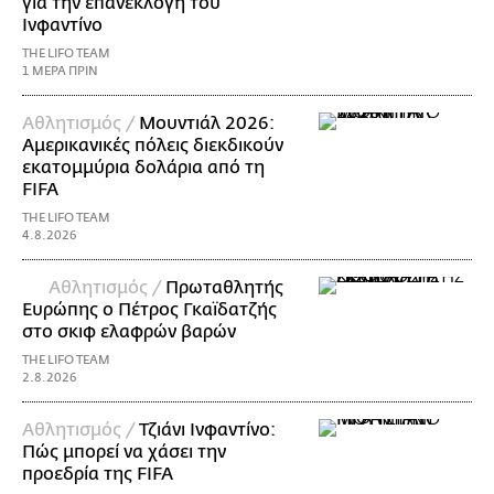
για την επανεκλογή του
Ινφαντίνο
THE LIFO TEAM
1 ΜΕΡΑ ΠΡΙΝ
Αθλητισμός /
Μουντιάλ 2026:
Αμερικανικές πόλεις διεκδικούν
εκατομμύρια δολάρια από τη
FIFA
THE LIFO TEAM
4.8.2026
Αθλητισμός /
Πρωταθλητής
Ευρώπης ο Πέτρος Γκαϊδατζής
στο σκιφ ελαφρών βαρών
THE LIFO TEAM
2.8.2026
Αθλητισμός /
Τζιάνι Ινφαντίνο:
Πώς μπορεί να χάσει την
προεδρία της FIFA