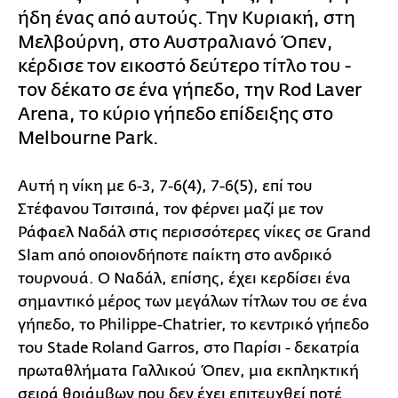
ήδη ένας από αυτούς. Την Κυριακή, στη
Μελβούρνη, στο Αυστραλιανό Όπεν,
κέρδισε τον εικοστό δεύτερο τίτλο του -
τον δέκατο σε ένα γήπεδο, την Rod Laver
Arena, το κύριο γήπεδο επίδειξης στο
Melbourne Park.
Αυτή η νίκη με 6-3, 7-6(4), 7-6(5), επί του
Στέφανου Τσιτσιπά, τον φέρνει μαζί με τον
Ράφαελ Ναδάλ στις περισσότερες νίκες σε Grand
Slam από οποιονδήποτε παίκτη στο ανδρικό
τουρνουά. Ο Ναδάλ, επίσης, έχει κερδίσει ένα
σημαντικό μέρος των μεγάλων τίτλων του σε ένα
γήπεδο, το Philippe-Chatrier, το κεντρικό γήπεδο
του Stade Roland Garros, στο Παρίσι - δεκατρία
πρωταθλήματα Γαλλικού Όπεν, μια εκπληκτική
σειρά θριάμβων που δεν έχει επιτευχθεί ποτέ