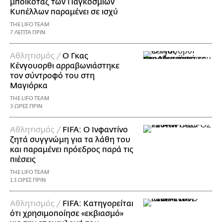
μποϊκοτάζ των Παγκοσμίων
Κυπέλλων παραμένει σε ισχύ
THE LIFO TEAM
7 ΛΕΠΤΑ ΠΡΙΝ
Αθλητισμός /
Ο Γκας
Κένγουορθι αρραβωνιάστηκε
τον σύντροφό του στη
Μαγιόρκα
THE LIFO TEAM
3 ΩΡΕΣ ΠΡΙΝ
Αθλητισμός /
FIFA: Ο Ινφαντίνο
ζητά συγγνώμη για τα λάθη του
και παραμένει πρόεδρος παρά τις
πιέσεις
THE LIFO TEAM
13 ΩΡΕΣ ΠΡΙΝ
Αθλητισμός /
FIFA: Κατηγορείται
ότι χρησιμοποίησε «εκβιασμό»