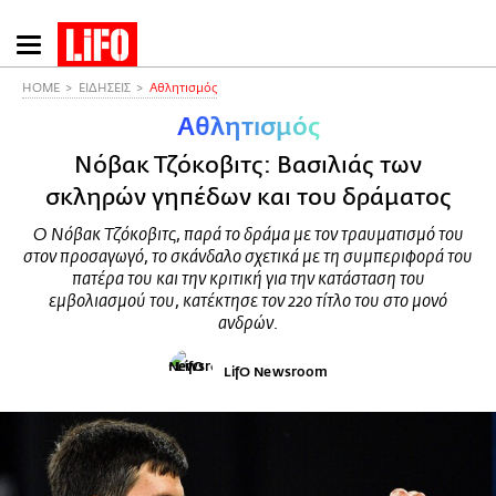
Παράκαμψη
προς
το
HOME
ΕΙΔΗΣΕΙΣ
Αθλητισμός
κυρίως
Αθλητισμός
περιεχόμενο
Νόβακ Τζόκοβιτς: Βασιλιάς των
σκληρών γηπέδων και του δράματος
Ο Νόβακ Τζόκοβιτς, παρά το δράμα με τον τραυματισμό του
στον προσαγωγό, το σκάνδαλο σχετικά με τη συμπεριφορά του
πατέρα του και την κριτική για την κατάσταση του
εμβολιασμού του, κατέκτησε τον 22ο τίτλο του στο μονό
ανδρών.
LifO Newsroom