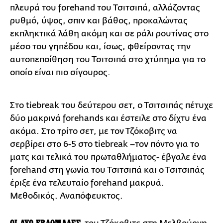
πλευρά του forehand του Τσιτσιπά, αλλάζοντας
ρυθμό, ύψος, σπιν και βάθος, προκαλώντας
εκπληκτικά λάθη ακόμη και σε ράλι ρουτίνας στο
μέσο του γηπέδου και, ίσως, φθείροντας την
αυτοπεποίθηση του Τσιτσιπά στο χτύπημα για το
οποίο είναι πιο σίγουρος.
Στο tiebreak του δεύτερου σετ, ο Τσιτσιπάς πέτυχε
δύο μακρινά forehands και έστειλε στο δίχτυ ένα
ακόμα. Στο τρίτο σετ, με τον Τζόκοβιτς να
σερβίρει στο 6-5 στο tiebreak –τον πόντο για το
ματς και τελικά του πρωταθλήματος- έβγαλε ένα
forehand στη γωνία του Τσιτσιπά και ο Τσιτσιπάς
έριξε ένα τελευταίο forehand μακρυά.
Μεθοδικός. Αναπόφευκτος.
ΟΙ ΔΥΟ ΕΒΔΟΜΑΔΕΣ