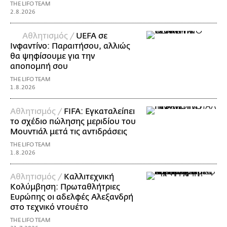
THE LIFO TEAM
2.8.2026
Αθλητισμός /
UEFA σε
Ινφαντίνο: Παραιτήσου, αλλιώς
θα ψηφίσουμε για την
αποπομπή σου
THE LIFO TEAM
1.8.2026
Αθλητισμός /
FIFA: Εγκαταλείπει
το σχέδιο πώλησης μεριδίου του
Μουντιάλ μετά τις αντιδράσεις
THE LIFO TEAM
1.8.2026
Αθλητισμός /
Καλλιτεχνική
Κολύμβηση: Πρωταθλήτριες
Ευρώπης οι αδελφές Αλεξανδρή
στο τεχνικό ντουέτο
THE LIFO TEAM