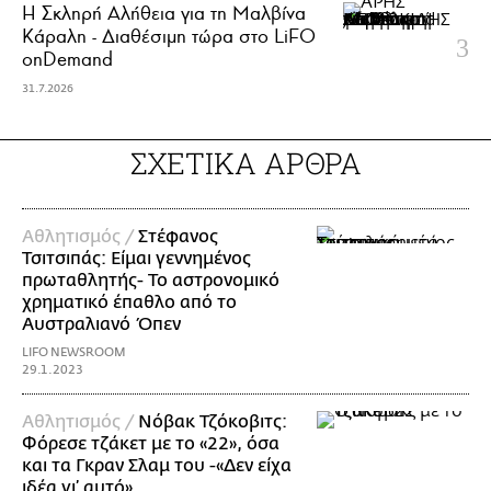
Η Σκληρή Αλήθεια για τη Μαλβίνα
Κάραλη - Διαθέσιμη τώρα στo LiFO
onDemand
31.7.2026
ΣΧΕΤΙΚΑ ΑΡΘΡΑ
Αθλητισμός /
Στέφανος
Τσιτσιπάς: Είμαι γεννημένος
πρωταθλητής- Το αστρονομικό
χρηματικό έπαθλο από το
Αυστραλιανό Όπεν
LIFO NEWSROOM
29.1.2023
Αθλητισμός /
Νόβακ Τζόκοβιτς:
Φόρεσε τζάκετ με το «22», όσα
και τα Γκραν Σλαμ του -«Δεν είχα
ιδέα γι’ αυτό»