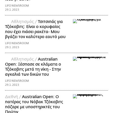
LIFO NEWSROOM
29.1.2023
Αθλητισμός /
Τσιτσιπάς για
Τζόκοβιτς: Είναι ο κορυφαίος
που έχει πιάσει ρακέτα- Μου
βγάζει τον καλύτερο εαυτό μου
LIFO NEWSROOM
29.1.2023
Αθλητισμός /
Australian
Open: Ξέσπασε σε κλάματα ο
Τζόκοβιτς μετά τη νίκη - Στην
αγκαλιά των δικών του
LIFO NEWSROOM
29.1.2023
Διεθνή /
Australian Open: Ο
πατέρας του Νόβακ Τζόκοβιτς
πόζαρε με υποστηρικτές του
Πούτιν