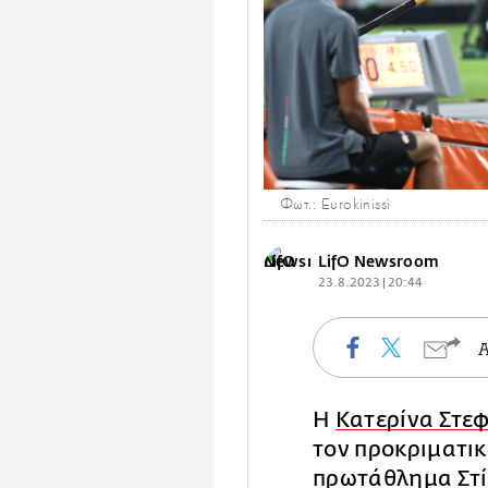
Φωτ.: Eurokinissi
LifO Newsroom
23.8.2023 | 20:44
Η
Κατερίνα Στε
τον προκριματικ
πρωτάθλημα Στί