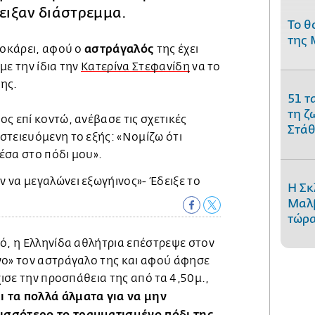
δειξαν διάστρεμμα.
Το θ
της 
αστράγαλός
σοκάρει, αφού ο
της έχει
με την ίδια την
Κατερίνα Στεφανίδη
να το
της.
51 τ
τη ζ
ς επί κοντώ, ανέβασε τις σχετικές
Στάθ
στειευόμενη το εξής: «Νομίζω ότι
έσα στο πόδι μου».
Η Σκ
Μαλβ
τώρα
ό, η Ελληνίδα αθλήτρια επέστρεψε στον
νο» τον αστράγαλο της και αφού άφησε
χισε την προσπάθεια της από τα 4,50μ.,
 τα πολλά άλματα για να μην
ισσότερο το τραυματισμένο πόδι της.