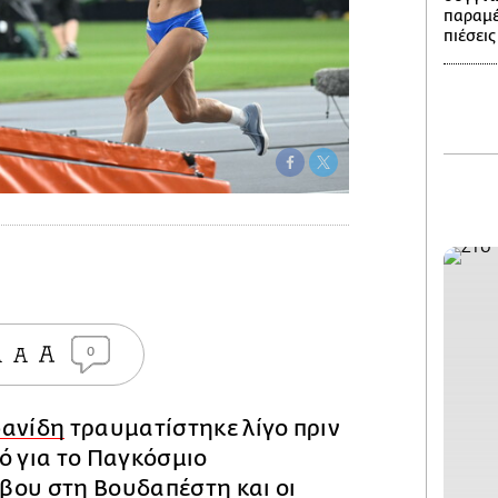
παραμέ
πιέσεις
0
φανίδη
τραυματίστηκε λίγο πριν
ό για το Παγκόσμιο
βου στη Βουδαπέστη και οι