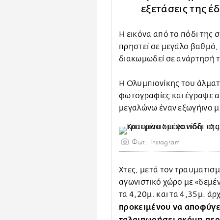
εξετάσεις της έ
Η εικόνα από το πόδι της 
πρηστεί σε μεγάλο βαθμό, 
διακωμωδεί σε ανάρτησή 
Η Ολυμπιονίκης του άλματο
φωτογραφίες και έγραψε α
μεγαλώνω έναν εξωγήινο μ
Φωτ.: Instagram
Χτες, μετά τον τραυματισμ
αγωνιστικό χώρο με «δεμέ
τα 4,20μ. και τα 4,35μ. άρ
προκειμένου να αποφύγει
ταλαιπωρήσει ακόμη περ