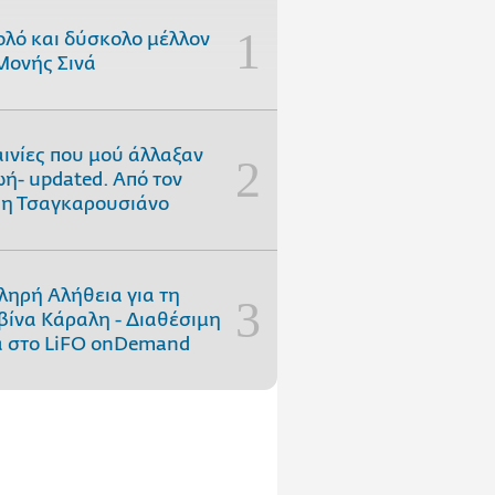
ολό και δύσκολο μέλλον
Μονής Σινά
αινίες που μού άλλαξαν
ωή- updated. Aπό τον
η Τσαγκαρουσιάνο
ληρή Αλήθεια για τη
ίνα Κάραλη - Διαθέσιμη
 στo LiFO onDemand