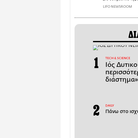
LIFO NEWSROOM
ΔΙ
ΤECH & SCIENCE
Ιός Δυτικ
περισσότε
διάστημα» 
DAILY
Πάνω στο ισχν