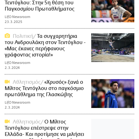
Τεντόγλου: Στην 5η θέση του
Παγκοσμίου Πρωταθλήματος
LifO Newsroom
23.3.2025
Πολιτική
Τα συγχαρητήρια
του Ανδρουλάκη στον Τεντόγλου -
«Μας έκανες περήφανους
γράφοντας ιστορία!»
LifO Newsroom
2.3.2024
Αθλητισμός
«Χρυσός» ξανά ο
Μίλτος Τεντόγλου στο παγκόσμιο
πρωτάθλημα της Γλασκώβης
LifO Newsroom
2.3.2024
Αθλητισμός
Ο Μίλτος
Τεντόγλου επέστρεψε στην
Ελλάδα- Και προτίμησε να μιλήσει