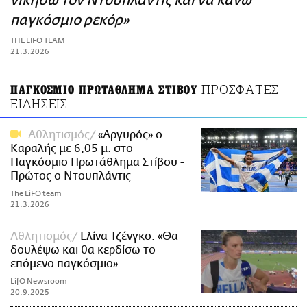
νικήσω τον Ντουπλάντις και να κάνω
ΑΜΠΑ
παγκόσμιο ρεκόρ»
PRINT
THE LIFO TEAM
21.3.2026
ΠΡΟΣΦΑΤΕΣ
ΠΑΓΚΟΣΜΙΟ ΠΡΩΤΑΘΛΗΜΑ ΣΤΙΒΟΥ
ΕΙΔΗΣΕΙΣ
Αθλητισμός
«Αργυρός» ο
Καραλής με 6,05 μ. στο
Παγκόσμιο Πρωτάθλημα Στίβου -
Πρώτος ο Ντουπλάντις
The LiFO team
21.3.2026
Αθλητισμός
Ελίνα Τζένγκο: «Θα
δουλέψω και θα κερδίσω το
επόμενο παγκόσμιο»
LifO Newsroom
20.9.2025