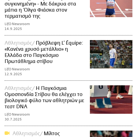
συγκινημένη» - Με δάκρυα στα
μάτια η Όλγα Φιάσκα στον
τερματισμό της
LifO Newsroom
14.9.2025
Αθλητισμός
Πρόβλεψη L’ Équipe:
«Κανένα χρυσό μετάλλιο» η
Ελλάδα στο Παγκόσμιο
Πρωτάθλημα στίβου
LifO Newsroom
12.9.2025
Αθλητισμός
Η Παγκόσμια
Ομοσπονδία Στίβου θα ελέγχει το
βιολογικό φύλο των αθλητριών με
τεστ DNA
LifO Newsroom
30.7.2025
Αθλητισμός
Μίλτος