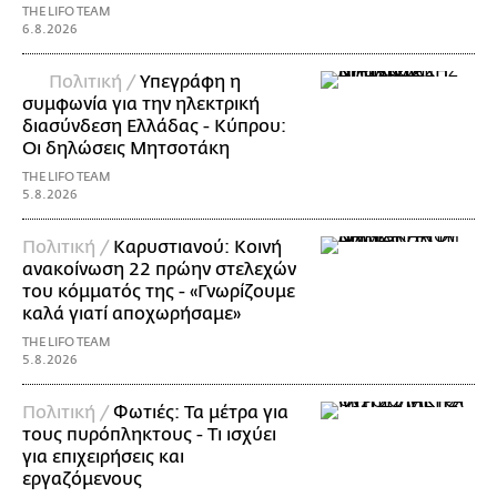
THE LIFO TEAM
6.8.2026
Πολιτική /
Υπεγράφη η
συμφωνία για την ηλεκτρική
διασύνδεση Ελλάδας - Κύπρου:
Οι δηλώσεις Μητσοτάκη
THE LIFO TEAM
5.8.2026
Πολιτική /
Καρυστιανού: Κοινή
ανακοίνωση 22 πρώην στελεχών
του κόμματός της - «Γνωρίζουμε
καλά γιατί αποχωρήσαμε»
THE LIFO TEAM
5.8.2026
Πολιτική /
Φωτιές: Τα μέτρα για
τους πυρόπληκτους - Τι ισχύει
για επιχειρήσεις και
εργαζόμενους