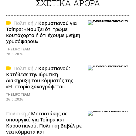
ΣΧΕΤΙΚΑ ΑΡΘΡΑ
Πολιτική /
Καρυστιανού για
Τσίπρα: «Νομίζει ότι τρώμε
κουτόχορτο ή ότι έχουμε μνήμη
χρυσόψαρου»
THE LIFO TEAM
28.5.2026
Πολιτική /
Καρυστιανού:
Κατέθεσε την ιδρυτική
διακήρυξη του κόμματός της -
«Η ιστορία ξαναγράφεται»
THE LIFO TEAM
26.5.2026
Πολιτική /
Μητσοτάκης σε
υπουργικό για Τσίπρα και
Καρυστιανού: Πολιτική Βαβέλ με
νέα κόμματα και