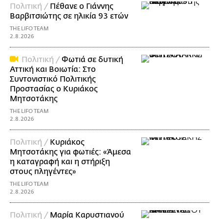
Πολιτική /
Πέθανε ο Γιάννης
Βαρβιτσιώτης σε ηλικία 93 ετών
THE LIFO TEAM
2.8.2026
Πολιτική /
Φωτιά σε δυτική
Αττική και Βοιωτία: Στο
Συντονιστικό Πολιτικής
Προστασίας ο Κυριάκος
Μητσοτάκης
THE LIFO TEAM
2.8.2026
Πολιτική /
Κυριάκος
Μητσοτάκης για φωτιές: «Άμεσα
η καταγραφή και η στήριξη
στους πληγέντες»
THE LIFO TEAM
2.8.2026
Πολιτική /
Μαρία Καρυστιανού