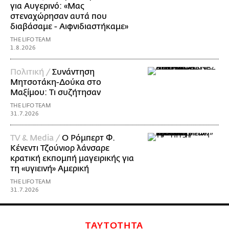
για Αυγερινό: «Μας
στεναχώρησαν αυτά που
διαβάσαμε - Αιφνιδιαστήκαμε»
THE LIFO TEAM
1.8.2026
Πολιτική /
Συνάντηση
Μητσοτάκη-Δούκα στο
Μαξίμου: Τι συζήτησαν
THE LIFO TEAM
31.7.2026
TV & Media /
Ο Ρόμπερτ Φ.
Κένεντι Τζούνιορ λάνσαρε
κρατική εκπομπή μαγειρικής για
τη «υγιεινή» Αμερική
THE LIFO TEAM
31.7.2026
ΤΑΥΤΟΤΗΤΑ