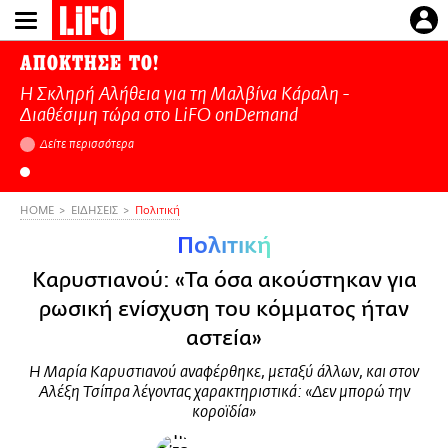
Παράκαμψη
προς
το
ΑΠΟΚΤΗΣΕ ΤΟ!
κυρίως
Η Σκληρή Αλήθεια για τη Μαλβίνα Κάραλη -
περιεχόμενο
Διαθέσιμη τώρα στo LiFO onDemand
Δείτε περισσότερα
HOME
ΕΙΔΗΣΕΙΣ
Πολιτική
Πολιτική
Καρυστιανού: «Τα όσα ακούστηκαν για
ρωσική ενίσχυση του κόμματος ήταν
αστεία»
Η Μαρία Καρυστιανού αναφέρθηκε, μεταξύ άλλων, και στον
Αλέξη Τσίπρα λέγοντας χαρακτηριστικά: «Δεν μπορώ την
κοροϊδία»