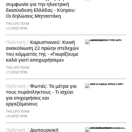
συμφωνία για την ηλεκτρική
διασύνδεση Ελλάδας - Κύπρου:
Οι δηλώσεις Μητσοτάκη
THE LIFO TEAM
13 ΩΡΕΣ ΠΡΙΝ
Πολιτική /
Καρυστιανού: Κοινή
ανακοίνωση 22 πρώην στελεχών
του κόμματός της - «Γνωρίζουμε
καλά γιατί αποχωρήσαμε»
THE LIFO TEAM
17 ΩΡΕΣ ΠΡΙΝ
Πολιτική /
Φωτιές: Τα μέτρα για
τους πυρόπληκτους - Τι ισχύει
για επιχειρήσεις και
εργαζόμενους
THE LIFO TEAM
19 ΩΡΕΣ ΠΡΙΝ
Πολιτική /
Διυπουργική