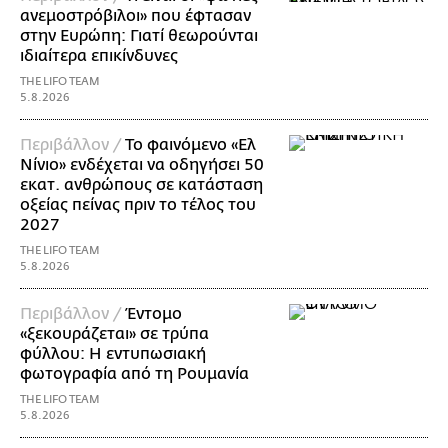
ανεμοστρόβιλοι» που έφτασαν
στην Ευρώπη: Γιατί θεωρούνται
ιδιαίτερα επικίνδυνες
THE LIFO TEAM
5.8.2026
Περιβάλλον /
Το φαινόμενο «Ελ
Νίνιο» ενδέχεται να οδηγήσει 50
εκατ. ανθρώπους σε κατάσταση
οξείας πείνας πριν το τέλος του
2027
THE LIFO TEAM
5.8.2026
Περιβάλλον /
Έντομο
«ξεκουράζεται» σε τρύπα
φύλλου: Η εντυπωσιακή
φωτογραφία από τη Ρουμανία
THE LIFO TEAM
5.8.2026