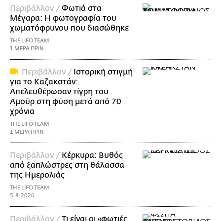
Περιβάλλον /
Φωτιά στα
Μέγαρα: Η φωτογραφία του
χωματόφρυνου που διασώθηκε
THE LIFO TEAM
1 ΜΕΡΑ ΠΡΙΝ
Περιβάλλον /
Ιστορική στιγμή
για το Καζακστάν:
Απελευθέρωσαν τίγρη του
Αμούρ στη φύση μετά από 70
χρόνια
THE LIFO TEAM
1 ΜΕΡΑ ΠΡΙΝ
Περιβάλλον /
Κέρκυρα: Βυθός
από ξαπλώστρες στη θάλασσα
της Ημερολιάς
THE LIFO TEAM
5.8.2026
Περιβάλλον /
Τι είναι οι «φωτιές