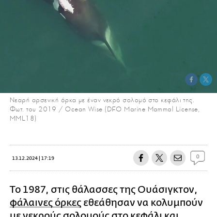
Νεαρή αρσενική όρκα με έναν νεκρό σολομό στο κεφάλι της.
Φωτ. του 2019 / Ocean Wise (DFO Marine Mammal License,
MML18)
0
13.12.2024 | 17:19
Το 1987, στις θάλασσες της Ουάσιγκτον,
φάλαινες όρκες
εθεάθησαν να κολυμπούν
με νεκρούς σολομούς στο κεφάλι και