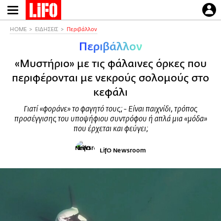
Παράκαμψη
προς
το
HOME
ΕΙΔΗΣΕΙΣ
Περιβάλλον
κυρίως
Περιβάλλον
περιεχόμενο
«Μυστήριο» με τις φάλαινες όρκες που
περιφέρονται με νεκρούς σολομούς στο
κεφάλι
Γιατί «φοράνε» το φαγητό τους; - Είναι παιχνίδι, τρόπος
προσέγγισης του υποψήφιου συντρόφου ή απλά μια «μόδα»
που έρχεται και φεύγει;
LifO Newsroom