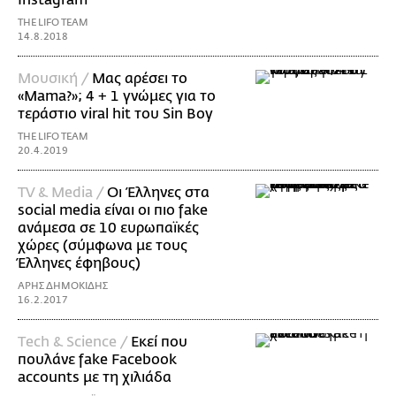
THE LIFO TEAM
14.8.2018
Μουσική /
Μας αρέσει το
«Mama?»; 4 + 1 γνώμες για το
τεράστιο viral hit του Sin Boy
THE LIFO TEAM
20.4.2019
TV & Media /
Οι Έλληνες στα
social media είναι οι πιο fake
ανάμεσα σε 10 ευρωπαϊκές
χώρες (σύμφωνα με τους
Έλληνες έφηβους)
ΑΡΗΣ ΔΗΜΟΚΙΔΗΣ
16.2.2017
Τech & Science /
Εκεί που
πουλάνε fake Facebook
accounts με τη χιλιάδα