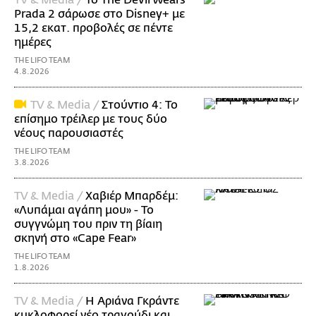
Prada 2 σάρωσε στo Disney+ με
15,2 εκατ. προβολές σε πέντε
ημέρες
THE LIFO TEAM
4.8.2026
TV & Media /
Στούντιο 4: Το
επίσημο τρέιλερ με τους δύο
νέους παρουσιαστές
THE LIFO TEAM
3.8.2026
TV & Media /
Χαβιέρ Μπαρδέμ:
«Λυπάμαι αγάπη μου» - Το
συγγνώμη του πριν τη βίαιη
σκηνή στο «Cape Fear»
THE LIFO TEAM
1.8.2026
TV & Media /
Η Αριάνα Γκράντε
κυκλοφορεί νέο τραγούδι και