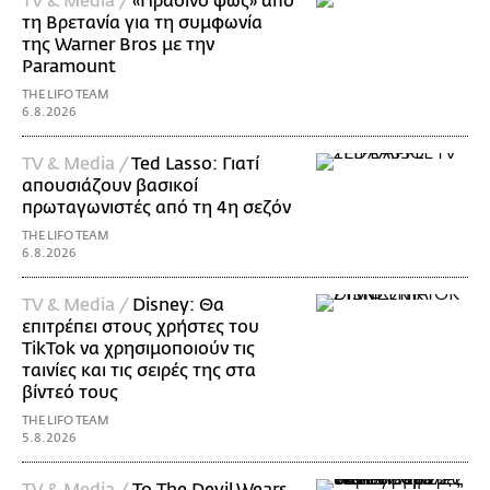
TV & Media /
«Πράσινο φως» από
τη Βρετανία για τη συμφωνία
της Warner Bros με την
Paramount
THE LIFO TEAM
6.8.2026
TV & Media /
Ted Lasso: Γιατί
απουσιάζουν βασικοί
πρωταγωνιστές από τη 4η σεζόν
THE LIFO TEAM
6.8.2026
TV & Media /
Disney: Θα
επιτρέπει στους χρήστες του
TikTok να χρησιμοποιούν τις
ταινίες και τις σειρές της στα
βίντεό τους
THE LIFO TEAM
5.8.2026
TV & Media /
Το The Devil Wears