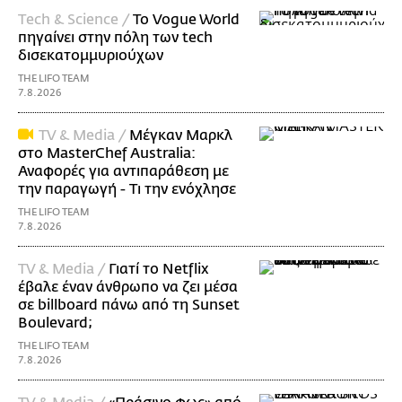
Τech & Science /
Το Vogue World
πηγαίνει στην πόλη των tech
δισεκατομμυριούχων
THE LIFO TEAM
7.8.2026
TV & Media /
Μέγκαν Μαρκλ
στο MasterChef Australia:
Αναφορές για αντιπαράθεση με
την παραγωγή - Τι την ενόχλησε
THE LIFO TEAM
7.8.2026
TV & Media /
Γιατί το Netflix
έβαλε έναν άνθρωπο να ζει μέσα
σε billboard πάνω από τη Sunset
Boulevard;
THE LIFO TEAM
7.8.2026