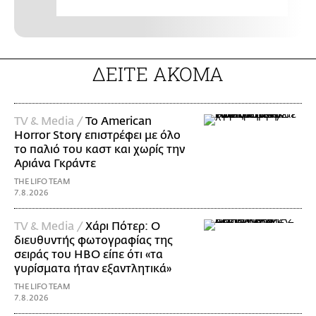
ΔΕΙΤΕ ΑΚΟΜΑ
TV & Media /
Το American
Horror Story επιστρέφει με όλο
το παλιό του καστ και χωρίς την
Αριάνα Γκράντε
THE LIFO TEAM
7.8.2026
TV & Media /
Χάρι Πότερ: Ο
διευθυντής φωτογραφίας της
σειράς του HBO είπε ότι «τα
γυρίσματα ήταν εξαντλητικά»
THE LIFO TEAM
7.8.2026