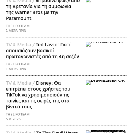
TV & Media /
«Πράσινο φως» από
τη Βρετανία για τη συμφωνία
της Warner Bros με την
Paramount
THE LIFO TEAM
1 ΜΕΡΑ ΠΡΙΝ
TV & Media /
Ted Lasso: Γιατί
απουσιάζουν βασικοί
πρωταγωνιστές από τη 4η σεζόν
THE LIFO TEAM
1 ΜΕΡΑ ΠΡΙΝ
TV & Media /
Disney: Θα
επιτρέπει στους χρήστες του
TikTok να χρησιμοποιούν τις
ταινίες και τις σειρές της στα
βίντεό τους
THE LIFO TEAM
5.8.2026