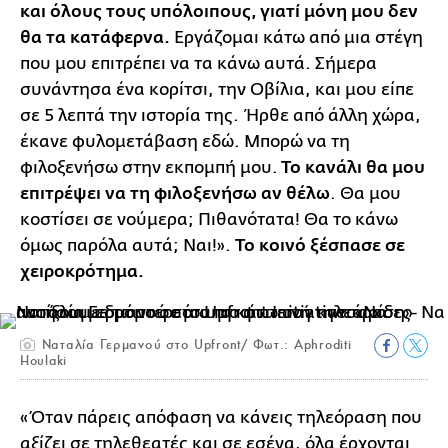
και όλους τους υπόλοιπους, γιατί μόνη μου δεν
θα τα κατάφερνα.
Εργάζομαι κάτω από μια στέγη
που μου επιτρέπει να τα κάνω αυτά. Σήμερα
συνάντησα ένα κορίτσι, την Οβίλια, και μου είπε
σε 5 λεπτά την ιστορία της. Ήρθε από άλλη χώρα,
έκανε φυλομετάβαση εδώ. Μπορώ να τη
φιλοξενήσω στην εκπομπή μου.
Το κανάλι θα μου
επιτρέψει να τη φιλοξενήσω αν θέλω
. Θα μου
κοστίσει σε νούμερα; Πιθανότατα! Θα το κάνω
όμως παρόλα αυτά; Ναι!».
Το κοινό ξέσπασε σε
χειροκρότημα.
Ναταλία Γερμανού στο Upfront/ Φωτ.: Aphroditi
Houlaki
«Όταν πάρεις απόφαση να κάνεις τηλεόραση που
αξίζει σε τηλεθεατές και σε εσένα, όλα έρχονται