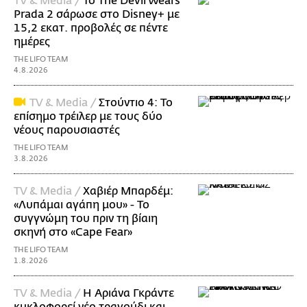
TV & Media /
Το The Devil Wears
Prada 2 σάρωσε στo Disney+ με
15,2 εκατ. προβολές σε πέντε
ημέρες
THE LIFO TEAM
4.8.2026
TV & Media /
Στούντιο 4: Το
επίσημο τρέιλερ με τους δύο
νέους παρουσιαστές
THE LIFO TEAM
3.8.2026
TV & Media /
Χαβιέρ Μπαρδέμ:
«Λυπάμαι αγάπη μου» - Το
συγγνώμη του πριν τη βίαιη
σκηνή στο «Cape Fear»
THE LIFO TEAM
1.8.2026
TV & Media /
Η Αριάνα Γκράντε
κυκλοφορεί νέο τραγούδι και