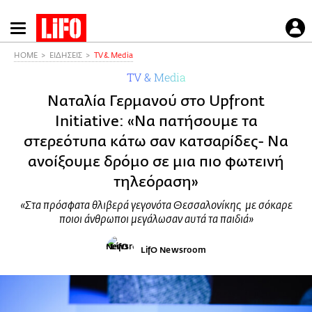
Παράκαμψη
προς
το
HOME
ΕΙΔΗΣΕΙΣ
TV & Media
κυρίως
TV & Media
περιεχόμενο
Ναταλία Γερμανού στο Upfront
Initiative: «Να πατήσουμε τα
στερεότυπα κάτω σαν κατσαρίδες- Nα
ανοίξουμε δρόμο σε μια πιο φωτεινή
τηλεόραση»
«Στα πρόσφατα θλιβερά γεγονότα Θεσσαλονίκης με σόκαρε
ποιοι άνθρωποι μεγάλωσαν αυτά τα παιδιά»
LifO Newsroom