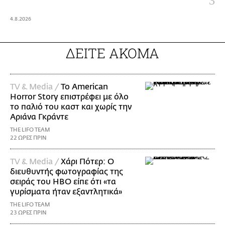
4.8.2026
ΔΕΙΤΕ ΑΚΟΜΑ
TV & Media /
Το American
Horror Story επιστρέφει με όλο
το παλιό του καστ και χωρίς την
Αριάνα Γκράντε
THE LIFO TEAM
22 ΩΡΕΣ ΠΡΙΝ
TV & Media /
Χάρι Πότερ: Ο
διευθυντής φωτογραφίας της
σειράς του HBO είπε ότι «τα
γυρίσματα ήταν εξαντλητικά»
THE LIFO TEAM
23 ΩΡΕΣ ΠΡΙΝ