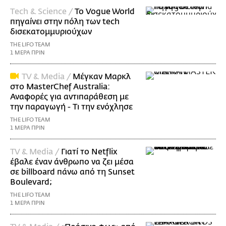
Τech & Science /
Το Vogue World
πηγαίνει στην πόλη των tech
δισεκατομμυριούχων
THE LIFO TEAM
1 ΜΕΡΑ ΠΡΙΝ
TV & Media /
Μέγκαν Μαρκλ
στο MasterChef Australia:
Αναφορές για αντιπαράθεση με
την παραγωγή - Τι την ενόχλησε
THE LIFO TEAM
1 ΜΕΡΑ ΠΡΙΝ
TV & Media /
Γιατί το Netflix
έβαλε έναν άνθρωπο να ζει μέσα
σε billboard πάνω από τη Sunset
Boulevard;
THE LIFO TEAM
1 ΜΕΡΑ ΠΡΙΝ