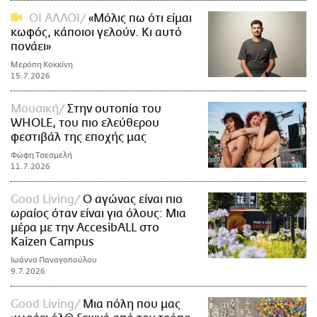
ΟΙ ΑΛΛΟΙ
«Μόλις πω ότι είμαι
κωφός, κάποιοι γελούν. Κι αυτό
πονάει»
Μερόπη Κοκκίνη
15.7.2026
Μουσική
Στην ουτοπία του
WHOLE, του πιο ελεύθερου
φεστιβάλ της εποχής μας
Φώφη Τσεσμελή
11.7.2026
Good Living
Ο αγώνας είναι πιο
ωραίος όταν είναι για όλους: Μια
μέρα με την AccesibALL στο
Kaizen Campus
Ιωάννα Παναγοπούλου
9.7.2026
Good Living
Μια πόλη που μας