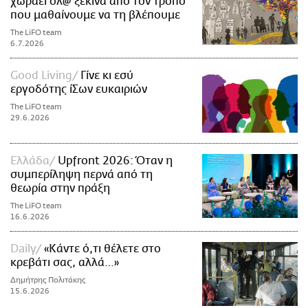
χωράει όλ@ ξεκινά από τον τρόπο
που μαθαίνουμε να τη βλέπουμε
The LiFO team
6.7.2026
Good Living
Γίνε κι εσύ
εργοδότης ίΣων ευκαιριών
The LiFO team
29.6.2026
Ελλάδα
Upfront 2026: Όταν η
συμπερίληψη περνά από τη
θεωρία στην πράξη
The LiFO team
16.6.2026
Daily
«Κάντε ό,τι θέλετε στο
κρεβάτι σας, αλλά…»
Δημήτρης Πολιτάκης
15.6.2026