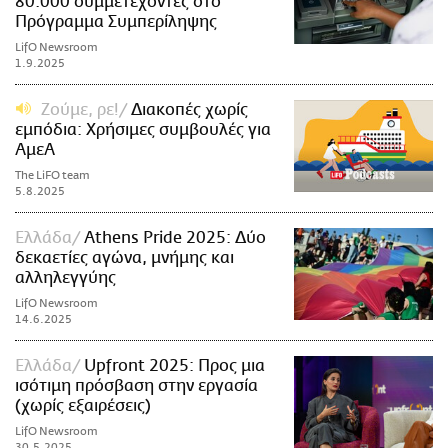
80.000 συμμετέχοντες στο
Πρόγραμμα Συμπερίληψης
LifO Newsroom
1.9.2025
Ζούμε, ρε!
Διακοπές χωρίς
εμπόδια: Χρήσιμες συμβουλές για
ΑμεΑ
The LiFO team
5.8.2025
Ελλάδα
Athens Pride 2025: Δύο
δεκαετίες αγώνα, μνήμης και
αλληλεγγύης
LifO Newsroom
14.6.2025
Ελλάδα
Upfront 2025: Προς μια
ισότιμη πρόσβαση στην εργασία
(χωρίς εξαιρέσεις)
LifO Newsroom
30.5.2025