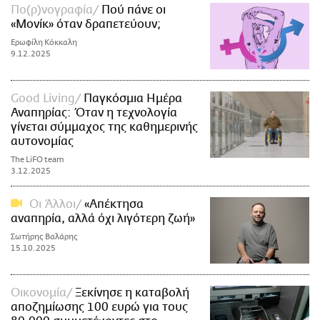
Πο(ρ)νογραφία
Πού πάνε οι
«Μονίκ» όταν δραπετεύουν;
Ερωφίλη Κόκκαλη
9.12.2025
Good Living
Παγκόσμια Ημέρα
Αναπηρίας: Όταν η τεχνολογία
γίνεται σύμμαχος της καθημερινής
αυτονομίας
The LiFO team
3.12.2025
Οι Άλλοι
«Απέκτησα
αναπηρία, αλλά όχι λιγότερη ζωή»
Σωτήρης Βαλάρης
15.10.2025
Οικονομία
Ξεκίνησε η καταβολή
αποζημίωσης 100 ευρώ για τους