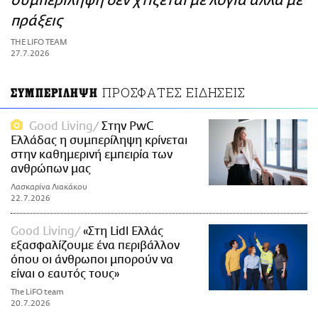
συμπερίληψη δεν χτίζεται με λόγια αλλά με
ΑΜΠΑ
πράξεις
PRINT
THE LIFO TEAM
27.7.2026
ΠΡΟΣΦΑΤΕΣ ΕΙΔΗΣΕΙΣ
ΣΥΜΠΕΡΙΛΗΨΗ
Good Living
Στην PwC
Ελλάδας η συμπερίληψη κρίνεται
στην καθημερινή εμπειρία των
ανθρώπων μας
Λασκαρίνα Λιακάκου
22.7.2026
Good Living
«Στη Lidl Ελλάς
εξασφαλίζουμε ένα περιβάλλον
όπου οι άνθρωποι μπορούν να
είναι ο εαυτός τους»
The LiFO team
20.7.2026