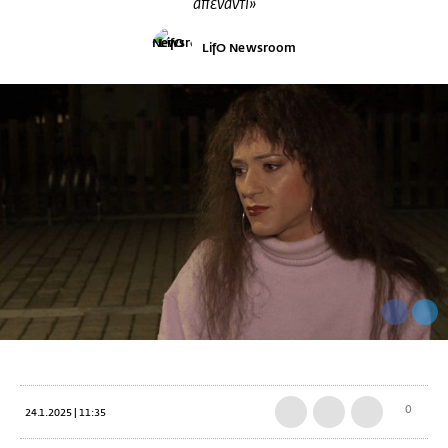
απέναντι»
LifO Newsroom
0
24.1.2025 | 11:35