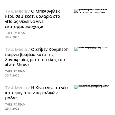
TV & Media /
Ο Μπεν Άφλεκ
κέρδισε 1 εκατ. δολάρια στο
«Ποιος θέλει να γίνει
εκατομμυριούχος;»
THE LIFO TEAM
30.7.2026
TV & Media /
Ο Στίβεν Κόλμπερτ
παίρνει βραβείο κατά της
λογοκρισίας μετά το τέλος του
«Late Show»
THE LIFO TEAM
30.7.2026
TV & Media /
Η Κίνα έγινε το νέο
καταφύγιο των περιοδικών
μόδας
THE LIFO TEAM
29.7.2026