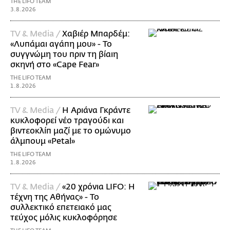
THE LIFO TEAM
3.8.2026
TV & Media /
Χαβιέρ Μπαρδέμ:
«Λυπάμαι αγάπη μου» - Το
συγγνώμη του πριν τη βίαιη
σκηνή στο «Cape Fear»
THE LIFO TEAM
1.8.2026
TV & Media /
Η Αριάνα Γκράντε
κυκλοφορεί νέο τραγούδι και
βιντεοκλίπ μαζί με το ομώνυμο
άλμπουμ «Petal»
THE LIFO TEAM
1.8.2026
TV & Media /
«20 χρόνια LIFO: Η
τέχνη της Αθήνας» - Το
συλλεκτικό επετειακό μας
τεύχος μόλις κυκλοφόρησε