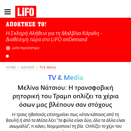
Παράκαμψη
προς
το
ΑΠΟΚΤΗΣΕ ΤΟ!
κυρίως
Η Σκληρή Αλήθεια για τη Μαλβίνα Κάραλη -
περιεχόμενο
Διαθέσιμη τώρα στo LiFO onDemand
Δείτε περισσότερα
HOME
ΕΙΔΗΣΕΙΣ
TV & Media
TV & Media
Μελίνα Νάτσιου: Η τρανσφοβική
ρητορική του Τραμπ οπλίζει τα χέρια
όσων μας βλέπουν σαν στόχους
Η τρανς ηθοποιός επισημαίνει πως «όταν κάποιος από τη
Βουλή ή από τα Μέσα λέει “τα φύλα είναι δύο, όλα τα άλλα είναι
ανωμαλία”, τι κάνει; Νομιμοποιεί τη βία. Οπλίζει το χέρι του