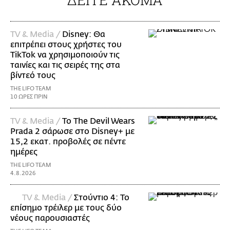
TV & Media /
Disney: Θα
επιτρέπει στους χρήστες του
TikTok να χρησιμοποιούν τις
ταινίες και τις σειρές της στα
βίντεό τους
THE LIFO TEAM
10 ΩΡΕΣ ΠΡΙΝ
TV & Media /
Το The Devil Wears
Prada 2 σάρωσε στo Disney+ με
15,2 εκατ. προβολές σε πέντε
ημέρες
THE LIFO TEAM
4.8.2026
TV & Media /
Στούντιο 4: Το
επίσημο τρέιλερ με τους δύο
νέους παρουσιαστές