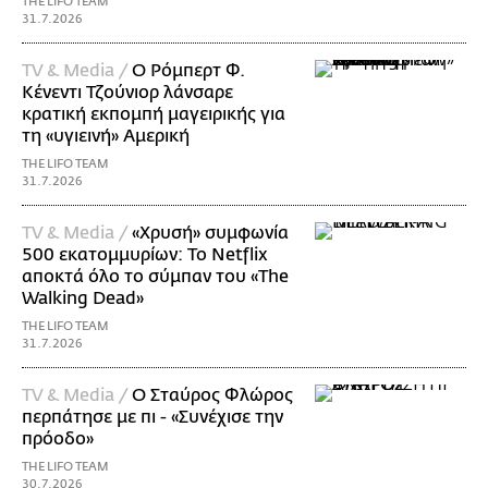
THE LIFO TEAM
31.7.2026
TV & Media /
Ο Ρόμπερτ Φ.
Κένεντι Τζούνιορ λάνσαρε
κρατική εκπομπή μαγειρικής για
τη «υγιεινή» Αμερική
THE LIFO TEAM
31.7.2026
TV & Media /
«Χρυσή» συμφωνία
500 εκατομμυρίων: Το Netflix
αποκτά όλο το σύμπαν του «The
Walking Dead»
THE LIFO TEAM
31.7.2026
TV & Media /
Ο Σταύρος Φλώρος
περπάτησε με πι - «Συνέχισε την
πρόοδο»
THE LIFO TEAM
30.7.2026