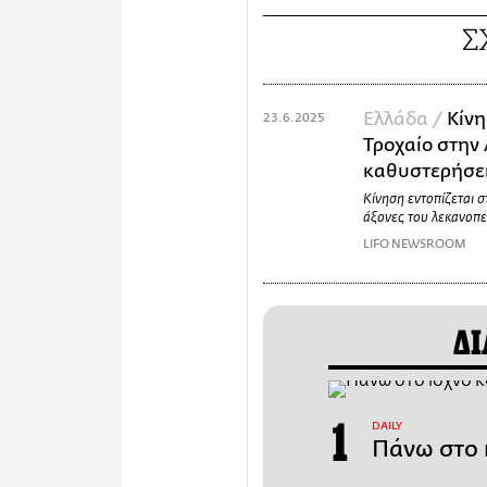
Σ
Ελλάδα /
Κίνη
23.6.2025
Τροχαίο στην 
καθυστερήσει
Κίνηση εντοπίζεται 
άξονες του λεκανοπεδ
LIFO NEWSROOM
ΔΙ
DAILY
Πάνω στο 