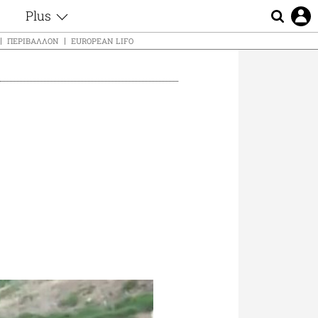
Plus
ς
Θέματα
ΠΕΡΙΒΆΛΛΟΝ
EUROPEAN LIFO
Συνεντεύξεις
ς
Videos
τα
Αφιερώματα
t
Ζώδια
Εξομολογήσεις
Blogs
μη
Οι Αθηναίοι
ς
Απώλειες
Lgbtqi+
Επιλογές