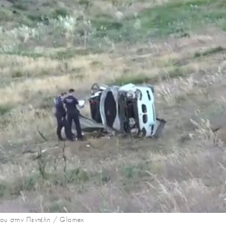
ίου στην Πεντέλη / Glomex