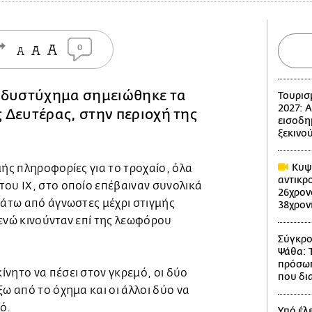
0
 δυστύχημα σημειώθηκε τα
Τουρισ
2027: 
 Δευτέρας, στην περιοχή της
εισοδη
ξεκινού
Κυψέ
μής πληροφορίες για το τροχαίο, όλα
αντικρ
του ΙΧ, στο οποίο επέβαιναν συνολικά
26χρον
κάτω από άγνωστες μέχρι στιγμής
38χρον
ενώ κινούνταν επί της λεωφόρου
Σύγκρο
Ψάθα: 
πρόσωπ
νητο να πέσει στον γκρεμό, οι δύο
που δι
ξω από το όχημα και οι άλλοι δύο να
ό.
Υπό έλ