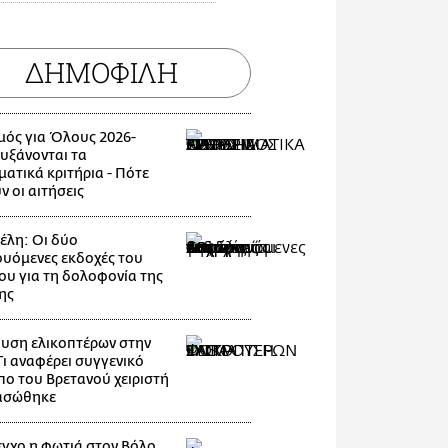
ΔΗΜΟΦΙΛΗ
μός για Όλους 2026-
Αυξάνονται τα
ματικά κριτήρια - Πότε
ν οι αιτήσεις
λη: Οι δύο
ουόμενες εκδοχές του
ου για τη δολοφονία της
ης
υση ελικοπτέρων στην
Τι αναφέρει συγγενικό
ο του Βρετανού χειριστή
ασώθηκε
εγχο η φωτιά στον Βόλο