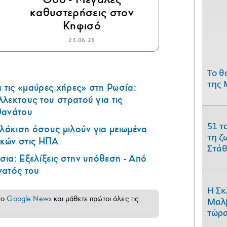
καθυστερήσεις στον
Κηφισό
23.06.25
Το θ
της 
τις «μαύρες χήρες» στη Ρωσία:
λεκτους του στρατού για τις
θανάτου
51 τ
υλάκιση όσους μιλούν για μειωμένα
τη ζ
κών στις ΗΠΑ
Στάθ
ια: Εξελίξεις στην υπόθεση - Από
νατός του
Η Σκ
το
Google News
και μάθετε πρώτοι όλες τις
Μαλβ
τώρα