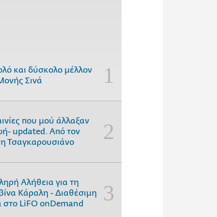
ολό και δύσκολο μέλλον
Μονής Σινά
αινίες που μού άλλαξαν
ωή- updated. Aπό τον
η Τσαγκαρουσιάνο
ληρή Αλήθεια για τη
ίνα Κάραλη - Διαθέσιμη
 στo LiFO onDemand