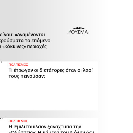
είλου: «Αναμένονται
κρούσματα το επόμενο
ι «κόκκινες» περιοχές
ΠΟΛΙΤΙΣΜΟΣ
Τι έτρωγαν οι δικτάτορες όταν οι λαοί
τους πεινούσαν;
ΠΟΛΙΤΙΣΜΟΣ
Η Έμιλι Γουίλσον ξαναχτυπά την
«Οδύσσεια»: Η κάμερα του Νόλαν δεν