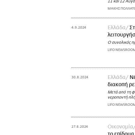
11 και 12 Αυγ
ΜΑΚΗΣ ΠΟΛΛΑΤ
Ελλάδα
Στ
4.9.2024
λειτουργήσ
Ο συνολικός π
LIFO NEWSROO
Ελλάδα
Νέ
30.8.2024
διακοπή ρ
Μετά από τη φ
νεροποντή πλή
LIFO NEWSROO
Οικονομία
27.8.2024
το επίδομ