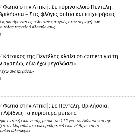
Φωτιά στην Αττική: Σε πύρινο κλοιό Πεντέλη,
Βριλήσσια – Στις φλόγες σπίτια και επιχειρήσεις
εις ακούγονται τις τελευταίες στιγμές στην περιοχή των
ο τέλος της οδού Κλεισθένους
M
Κάτοικος της Πεντέλης κλαίει on camera για τη
ν αγαπάω, εδώ έχω μεγαλώσει»
ι έχω ανατριχιάσει»
M
Φωτιά στην Αττική: Σε Πεντέλη, Βριλήσσια,
ι Αφίδνες τα κυριότερα μέτωπα
ηκε εντολή εκκένωσης μέσω του 112 για τον Διόνυσο και την
ζι στον Μαραθώνα, ενώ προληπτικά εκκενώθηκε και το
μαλία Φλέμινγκ»