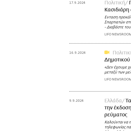
Πολιτική
17.9.2024
Κασιδιάρη 
Ενταση προκάλ
Σπαρτιατών στ
- Διαβάστε του
LIFO NEWSROO
Πολιτικ
16.9.2024
Δημοτικού Σ
«Δεν έχουμε χο
μεταξύ των με
LIFO NEWSROO
Ελλάδα
Τα
9.9.2024
την έκδοση
ρεύματος
Καλούνται να 
τηλεφωνίας πα