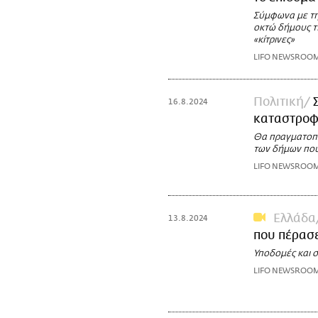
Σύμφωνα με τη
οκτώ δήμους τη
«κίτρινες»
LIFO NEWSROO
Πολιτική
16.8.2024
καταστροφέ
Θα πραγματοπο
των δήμων που
LIFO NEWSROO
Ελλάδα
13.8.2024
που πέρασε
Υποδομές και σ
LIFO NEWSROO