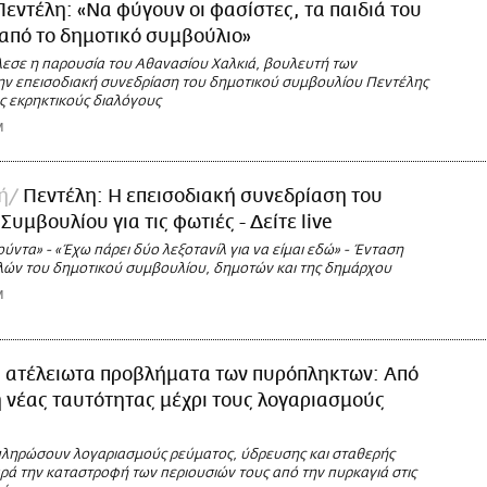
Πεντέλη: «Να φύγουν οι φασίστες, τα παιδιά του
από το δημοτικό συμβούλιο»
εσε η παρουσία του Αθανασίου Χαλκιά, βουλευτή των
ην επεισοδιακή συνεδρίαση του δημοτικού συμβουλίου Πεντέλης
ς εκρηκτικούς διαλόγους
M
ή
Πεντέλη: Η επεισοδιακή συνεδρίαση του
υμβουλίου για τις φωτιές - Δείτε live
ύντα» - «Έχω πάρει δύο λεξοτανίλ για να είμαι εδώ» - Ένταση
λών του δημοτικού συμβουλίου, δημοτών και της δημάρχου
M
 ατέλειωτα προβλήματα των πυρόπληκτων: Από
 νέας ταυτότητας μέχρι τους λογαριασμούς
πληρώσουν λογαριασμούς ρεύματος, ύδρευσης και σταθερής
ρά την καταστροφή των περιουσιών τους από την πυρκαγιά στις