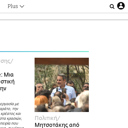
Plus
Θέματα
Συνεντεύξεις
Videos
τα
Αφιερώματα
Ζώδια
Εξομολογήσεις
Blogs
η
ύσης
Οι Αθηναίοι
Απώλειες
: Μια
Lgbtqi+
στική
Επιλογές
την
εργασία με
αράτο, την
 κρέατος και
Πολιτική
στα κρασιών,
πειρία που
Μητσοτάκης από