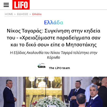
Παράκαμψη
προς
το
HOME
ΕΙΔΗΣΕΙΣ
Ελλάδα
κυρίως
Ελλάδα
περιεχόμενο
Νίκος Ταγαράς: Συγκίνηση στην κηδεία
του - «Χρειαζόμαστε παραδείγματα σαν
και το δικό σου» είπε ο Μητσοτάκης
Η Εξόδιος Ακολουθία του Νίκου Ταγαρά τελέστηκε στην
Κόρινθο
The LiFO team