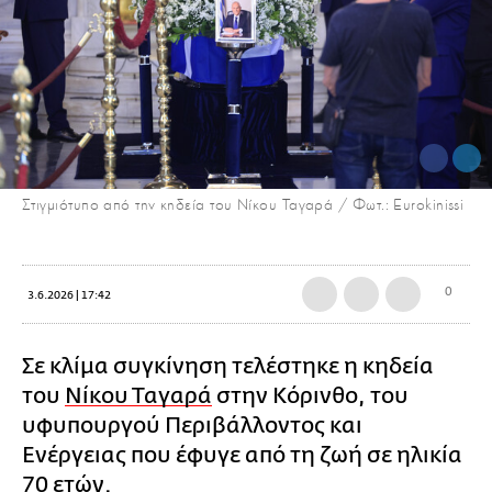
Στιγμιότυπο από την κηδεία του Νίκου Ταγαρά / Φωτ.: Eurokinissi
0
3.6.2026 | 17:42
Σε κλίμα συγκίνηση τελέστηκε η κηδεία
του
Νίκου Ταγαρά
στην Κόρινθο, του
υφυπουργού Περιβάλλοντος και
Ενέργειας που έφυγε από τη ζωή σε ηλικία
70 ετών.