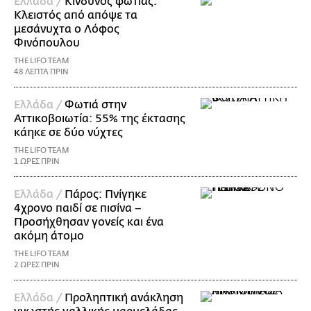
Ελλάδα /
Κίνδυνος φωτιάς:
Κλειστός από απόψε τα
μεσάνυχτα ο Λόφος
Φινόπουλου
THE LIFO TEAM
48 ΛΕΠΤΑ ΠΡΙΝ
Ελλάδα /
Φωτιά στην
Αττικοβοιωτία: 55% της έκτασης
κάηκε σε δύο νύχτες
THE LIFO TEAM
1 ΩΡΕΣ ΠΡΙΝ
Ελλάδα /
Πάρος: Πνίγηκε
4χρονο παιδί σε πισίνα –
Προσήχθησαν γονείς και ένα
ακόμη άτομο
THE LIFO TEAM
2 ΩΡΕΣ ΠΡΙΝ
Ελλάδα /
Προληπτική ανάκληση