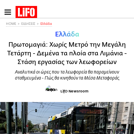
Παράκαμψη
προς
το
HOME
ΕΙΔΗΣΕΙΣ
Ελλάδα
κυρίως
Ελλάδα
περιεχόμενο
Πρωτομαγιά: Χωρίς Μετρό την Μεγάλη
Τετάρτη - Δεμένα τα πλοία στα Λιμάνια -
Στάση εργασίας των λεωφορείων
Αναλυτικά οι ώρες που τα λεωφορεία θα παραμείνουν
σταθμευμένα - Πώς θα κινηθούν τα Μέσα Μεταφοράς
LifO Newsroom