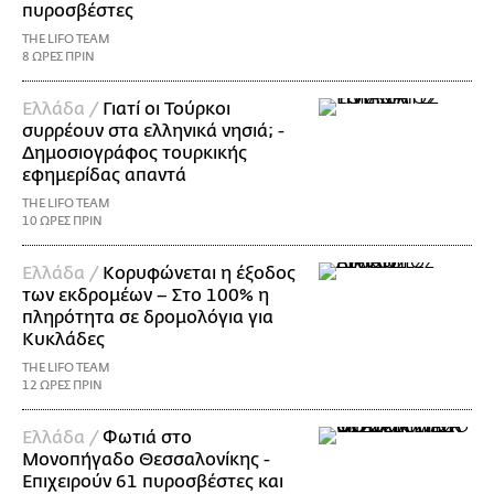
πυροσβέστες
THE LIFO TEAM
8 ΩΡΕΣ ΠΡΙΝ
Ελλάδα /
Γιατί οι Τούρκοι
συρρέουν στα ελληνικά νησιά; -
Δημοσιογράφος τουρκικής
εφημερίδας απαντά
THE LIFO TEAM
10 ΩΡΕΣ ΠΡΙΝ
Ελλάδα /
Κορυφώνεται η έξοδος
των εκδρομέων – Στο 100% η
πληρότητα σε δρομολόγια για
Κυκλάδες
THE LIFO TEAM
12 ΩΡΕΣ ΠΡΙΝ
Ελλάδα /
Φωτιά στο
Μονοπήγαδο Θεσσαλονίκης -
Επιχειρούν 61 πυροσβέστες και