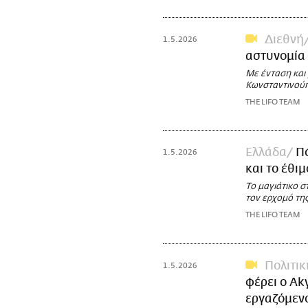
Διεθνή
1.5.2026
αστυνομία
Με ένταση και
Κωνσταντινού
THE LIFO TEAM
Ελλάδα
Πό
1.5.2026
και το έθι
Το μαγιάτικο σ
τον ερχομό της
THE LIFO TEAM
Πολιτικ
1.5.2026
φέρει ο Ak
εργαζόμεν