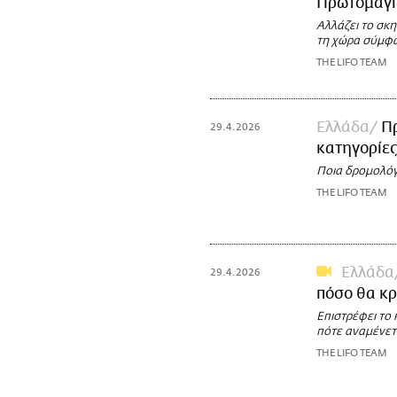
Πρωτομαγιά
Αλλάζει το σκ
τη χώρα σύμφ
THE LIFO TEAM
Ελλάδα
Πρ
29.4.2026
κατηγορίες
Ποια δρομολόγ
THE LIFO TEAM
Ελλάδα
29.4.2026
πόσο θα κ
Επιστρέφει το 
πότε αναμένετα
THE LIFO TEAM