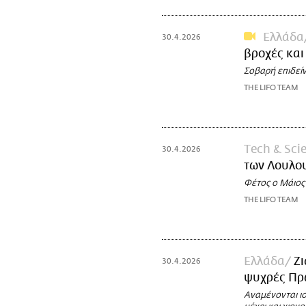
Ελλάδα
30.4.2026
βροχές και
Σοβαρή επιδεί
THE LIFO TEAM
Τech & Sci
30.4.2026
των Λουλου
Φέτος ο Μάιος
THE LIFO TEAM
Ελλάδα
Ζι
30.4.2026
ψυχρές Πρω
Αναμένονται ισ