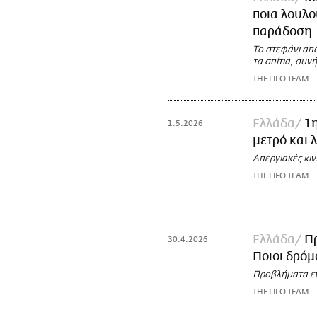
ποια λουλο
παράδοση
Το στεφάνι απ
τα σπίτια, συ
THE LIFO TEAM
Ελλάδα
1η
1.5.2026
μετρό και 
Απεργιακές κι
THE LIFO TEAM
Ελλάδα
Πρ
30.4.2026
Ποιοι δρόμο
Προβλήματα εν
THE LIFO TEAM