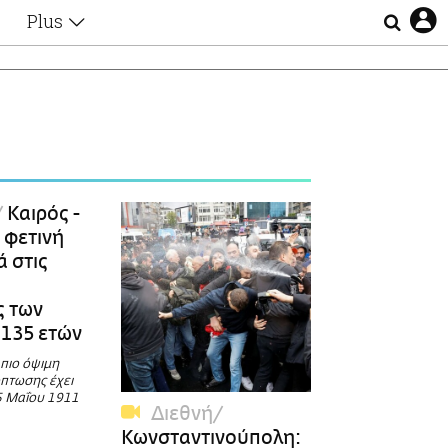
Plus
Θέματα
Συνεντεύξεις
Videos
τα
Αφιερώματα
Ζώδια
Εξομολογήσεις
Blogs
η
Καιρός -
Οι Αθηναίοι
 φετινή
Απώλειες
 στις
Lgbtqi+
Επιλογές
ς των
 135 ετών
 πιο όψιμη
πτωσης έχει
25 Μαΐου 1911
Διεθνή
Κωνσταντινούπολη: