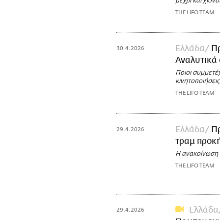
μέχρι και χιον
THE LIFO TEAM
Ελλάδα
Π
30.4.2026
Αναλυτικά 
Ποιοι συμμετέχ
κινητοποιήσεις
THE LIFO TEAM
Ελλάδα
Πρ
29.4.2026
τραμ προκ
Η ανακοίνωση τ
THE LIFO TEAM
Ελλάδα
29.4.2026