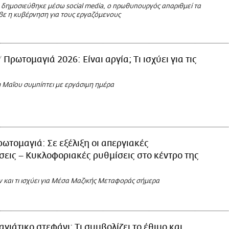
υ δημοσιεύθηκε μέσω social media, ο πρωθυπουργός απαριθμεί τα
βε η κυβέρνηση για τους εργαζόμενους
Πρωτομαγιά 2026: Είναι αργία; Τι ισχύει για τις
η Μαΐου συμπίπτει με εργάσιμη ημέρα
ωτομαγιά: Σε εξέλιξη οι απεργιακές
σεις – Κυκλοφοριακές ρυθμίσεις στο κέντρο της
 και τι ισχύει για Μέσα Μαζικής Μεταφοράς σήμερα
γιάτικο στεφάνι: Τι συμβολίζει το έθιμο και