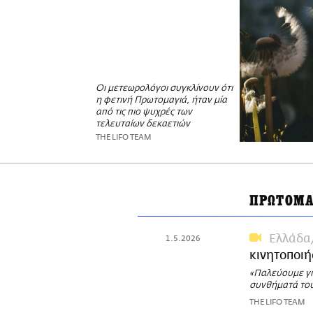
Οι μετεωρολόγοι συγκλίνουν ότι
η φετινή Πρωτομαγιά, ήταν μία
από τις πιο ψυχρές των
τελευταίων δεκαετιών
THE LIFO TEAM
ΠΡΩΤΟΜΑ
Ελλάδα
1.5.2026
κινητοποιή
«Παλεύουμε για
συνθήματά του
THE LIFO TEAM