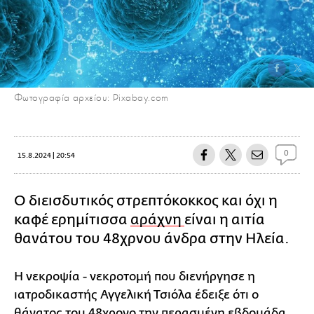
Φωτογραφία αρχείου: Pixabay.com
0
15.8.2024 | 20:54
Ο διεισδυτικός στρεπτόκοκκος και όχι η
καφέ ερημίτισσα
αράχνη
είναι η αιτία
θανάτου του 48χρνου άνδρα στην Ηλεία.
Η νεκροψία - νεκροτομή που διενήργησε η
ιατροδικαστής Αγγελική Τσιόλα έδειξε ότι ο
θάνατος του 48χρονο την περασμένη εβδομάδα