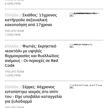
6 ΩΡΕΣ ΠΡΙΝ
Ελλάδα /
Σκιάθος: 15χρονος
κατήγγειλε σεξουαλική
κακοποίηση από 17χρονο
THE LIFO TEAM
7 ΩΡΕΣ ΠΡΙΝ
Ελλάδα /
Φωτιές: Εκρηκτικό
«κοκτέιλ» με υψηλές
θερμοκρασίες και θυελλώδεις
ανέμους - Οι περιοχές σε Red
Code
THE LIFO TEAM
7 ΩΡΕΣ ΠΡΙΝ
Ελλάδα /
Σέρρες: 66χρονος
εντοπίστηκε νεκρός στο σπίτι
του - Είχε υποβάλει καταγγελία
για ξυλοδαρμό
THE LIFO TEAM