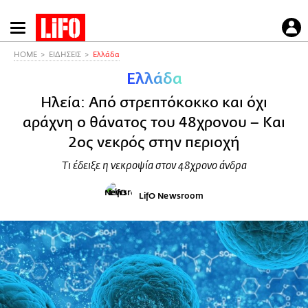
Παράκαμψη
προς
το
HOME
ΕΙΔΗΣΕΙΣ
Ελλάδα
κυρίως
Ελλάδα
περιεχόμενο
Ηλεία: Από στρεπτόκοκκο και όχι
αράχνη ο θάνατος του 48χρονου – Και
2ος νεκρός στην περιοχή
Τι έδειξε η νεκροψία στον 48χρονο άνδρα
LifO Newsroom