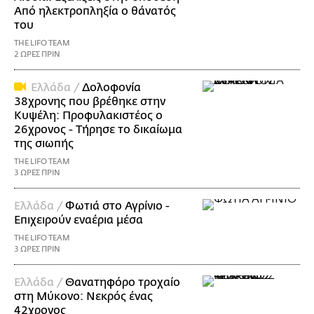
Από ηλεκτροπληξία ο θάνατός
του
THE LIFO TEAM
2 ΩΡΕΣ ΠΡΙΝ
Ελλάδα /
Δολοφονία
38χρονης που βρέθηκε στην
Κυψέλη: Προφυλακιστέος ο
26χρονος - Τήρησε το δικαίωμα
της σιωπής
THE LIFO TEAM
3 ΩΡΕΣ ΠΡΙΝ
Ελλάδα /
Φωτιά στο Αγρίνιο -
Επιχειρούν εναέρια μέσα
THE LIFO TEAM
3 ΩΡΕΣ ΠΡΙΝ
Ελλάδα /
Θανατηφόρο τροχαίο
στη Μύκονο: Νεκρός ένας
42χρονος