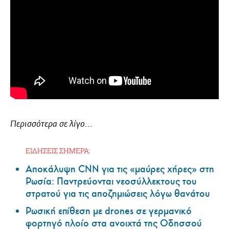
Περισσότερα σε λίγο...
ΕΙΔΗΣΕΙΣ ΣΗΜΕΡΑ:
Αποκάλυψη CNN για τις «μαύρες χήρες» στη
Ρωσία: Παντρεύονται νεοσύλλεκτους του
στρατού για τις αποζημιώσεις λόγω θανάτου
Ρωσική επίθεση με drones σε γερμανικό
φορτηγό πλοίο στα ανοιχτά της Οδησσού