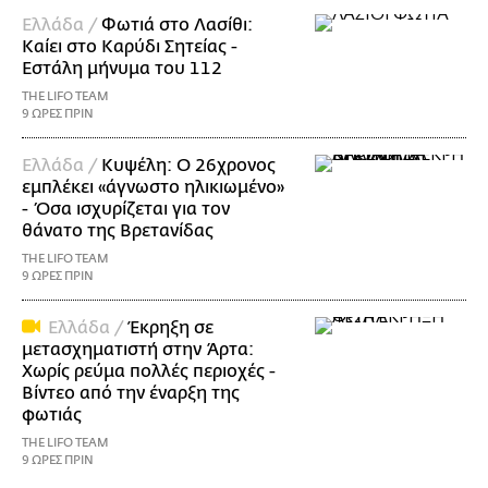
Ελλάδα /
Φωτιά στο Λασίθι:
Καίει στο Καρύδι Σητείας -
Εστάλη μήνυμα του 112
THE LIFO TEAM
9 ΩΡΕΣ ΠΡΙΝ
Ελλάδα /
Κυψέλη: Ο 26χρονος
εμπλέκει «άγνωστο ηλικιωμένο»
- Όσα ισχυρίζεται για τον
θάνατο της Βρετανίδας
THE LIFO TEAM
9 ΩΡΕΣ ΠΡΙΝ
Ελλάδα /
Έκρηξη σε
μετασχηματιστή στην Άρτα:
Χωρίς ρεύμα πολλές περιοχές -
Βίντεο από την έναρξη της
φωτιάς
THE LIFO TEAM
9 ΩΡΕΣ ΠΡΙΝ