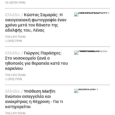
56 ΛΕΠΤΑ ΠΡΙΝ
Ελλάδα /
Κώστας Σαμαράς: Η
οικογενειακή φωτογραφία έναν
χρόνο μετά τον θάνατο της
αδελφής του, Λένας
THE LIFO TEAM
1 ΩΡΕΣ ΠΡΙΝ
Ελλάδα /
Γιώργος Παράσχος:
Στο νοσοκομείο ξανά ο
ηθοποιός για θεραπεία κατά του
καρκίνου
THE LIFO TEAM
1 ΩΡΕΣ ΠΡΙΝ
Ελλάδα /
Υπόθεση Marfin:
Ενώπιον εισαγγελέα και
ανακρίτριας η 46χρονη - Για τι
κατηγορείται
THE LIFO TEAM