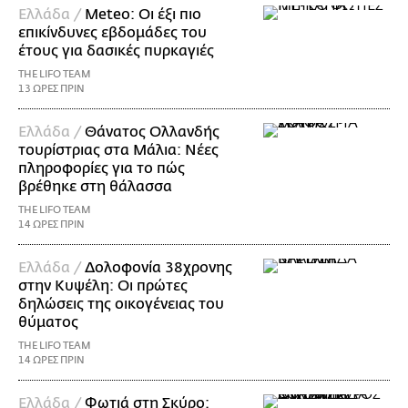
Ελλάδα /
Meteo: Οι έξι πιο
επικίνδυνες εβδομάδες του
έτους για δασικές πυρκαγιές
THE LIFO TEAM
13 ΩΡΕΣ ΠΡΙΝ
Ελλάδα /
Θάνατος Ολλανδής
τουρίστριας στα Μάλια: Νέες
πληροφορίες για το πώς
βρέθηκε στη θάλασσα
THE LIFO TEAM
14 ΩΡΕΣ ΠΡΙΝ
Ελλάδα /
Δολοφονία 38χρονης
στην Κυψέλη: Οι πρώτες
δηλώσεις της οικογένειας του
θύματος
THE LIFO TEAM
14 ΩΡΕΣ ΠΡΙΝ
Ελλάδα /
Φωτιά στη Σκύρο: