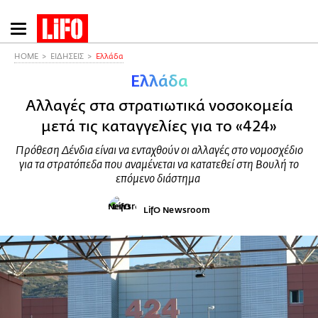
Παράκαμψη
προς
το
HOME
ΕΙΔΗΣΕΙΣ
Ελλάδα
κυρίως
Ελλάδα
περιεχόμενο
Αλλαγές στα στρατιωτικά νοσοκομεία
μετά τις καταγγελίες για το «424»
Πρόθεση Δένδια είναι να ενταχθούν οι αλλαγές στο νομοσχέδιο
για τα στρατόπεδα που αναμένεται να κατατεθεί στη Βουλή το
επόμενο διάστημα
LifO Newsroom