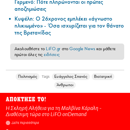
Γερμενό: Πότε πληρώνονται οι πρώτες
αποζημιώσεις
Κυψέλη: Ο 26χρονος εμπλέκει «άγνωστο
ηλικιωμένο» - Όσα ισχυρίζεται για τον θάνατο
της Βρετανίδας
Ακολουθήστε το
LiFO.gr
στο
Google News
και μάθετε
πρώτοι όλες τις
ειδήσεις
Πολιτισμός
Ευάγγελος Σπανός
Βιοϊατρική
Tags
Άνθρωποι
ΑΠΟΚΤΗΣΕ ΤΟ!
Η Σκληρή Αλήθεια για τη Μαλβίνα Κάραλη -
Διαθέσιμη τώρα στo LiFO onDemand
Δείτε περισσότερα