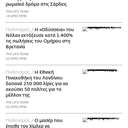
ρωμαϊκό δρόμο στις Σάρδεις
THE LIFO TEAM
19 ΩΡΕΣ ΠΡΙΝ
Πολιτισμός /
Η «Οδύσσεια» του
Νόλαν εκτόξευσε κατά 1.400%
τις πωλήσεις του Ομήρου στη
Βρετανία
THE LIFO TEAM
20 ΩΡΕΣ ΠΡΙΝ
Πολιτισμός /
Η Εθνική
Πινακοθήκη του Λονδίνου
δαπανά 250.000 λίρες για να
ακούσει 50 πολίτες για το
μέλλον της
THE LIFO TEAM
20 ΩΡΕΣ ΠΡΙΝ
Πολιτισμός /
Ο μασέρ που
έπειθε τον Χίμλερ να