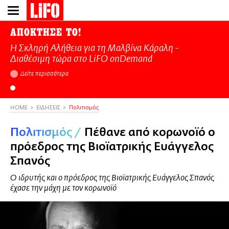
Παράκαμψη
προς
το
ΑΠΟΚΤΗΣΕ ΤΟ!
κυρίως
Η Σκληρή Αλήθεια για τη Μαλβίνα Κάραλη -
περιεχόμενο
Διαθέσιμη τώρα στo LiFO onDemand
Δείτε περισσότερα
HOME
ΕΙΔΗΣΕΙΣ
Πολιτισμός
Πολιτισμός
/
Πέθανε από κορωνοϊό ο
πρόεδρος της Βιοϊατρικής Ευάγγελος
Σπανός
Ο ιδρυτής και ο πρόεδρος της Βιοϊατρικής Ευάγγελος Σπανός
έχασε την μάχη με τον κορωνοϊό