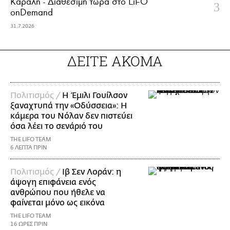
Κάραλη - Διαθέσιμη τώρα στo LiFO
onDemand
31.7.2026
ΔΕΙΤΕ ΑΚΟΜΑ
Πολιτισμός /
Η Έμιλι Γουίλσον
ξαναχτυπά την «Οδύσσεια»: Η
κάμερα του Νόλαν δεν πιστεύει
όσα λέει το σενάριό του
THE LIFO TEAM
6 ΛΕΠΤΑ ΠΡΙΝ
Πολιτισμός /
Ιβ Σεν Λοράν: η
άψογη επιφάνεια ενός
ανθρώπου που ήθελε να
φαίνεται μόνο ως εικόνα
THE LIFO TEAM
16 ΩΡΕΣ ΠΡΙΝ