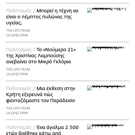
Πολιτισμός /
Μπορεί η τέχνη να
είναι ο πέμπτος πυλώνας της
υγείας;
THE LIFO TEAM
18 ΩΡΕΣ ΠΡΙΝ
Πολιτισμός /
Το «Νούμερο 21»
της Χριστίνας Λαμπούσης
ανεβαίνει στο Μικρό Γκλόρια
THE LIFO TEAM
18 ΩΡΕΣ ΠΡΙΝ
Πολιτισμός /
Μια έκθεση στην
Κρήτη εξερευνά πώς
φανταζόμαστε τον Παράδεισο
THE LIFO TEAM
18 ΩΡΕΣ ΠΡΙΝ
Πολιτισμός /
Ένα άγαλμα 2.500
ετών βρέθηκε κάτω από