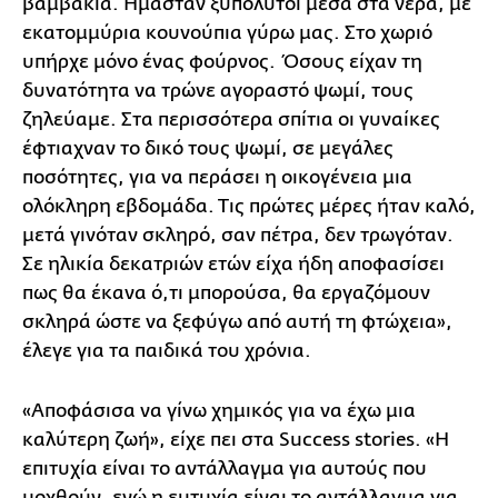
βαμβάκια. Ημασταν ξυπόλυτοι μέσα στα νερά, με
εκατομμύρια κουνούπια γύρω μας. Στο χωριό
υπήρχε μόνο ένας φούρνος. Όσους είχαν τη
δυνατότητα να τρώνε αγοραστό ψωμί, τους
ζηλεύαμε. Στα περισσότερα σπίτια οι γυναίκες
έφτιαχναν το δικό τους ψωμί, σε μεγάλες
ποσότητες, για να περάσει η οικογένεια μια
ολόκληρη εβδομάδα. Τις πρώτες μέρες ήταν καλό,
μετά γινόταν σκληρό, σαν πέτρα, δεν τρωγόταν.
Σε ηλικία δεκατριών ετών είχα ήδη αποφασίσει
πως θα έκανα ό,τι μπορούσα, θα εργαζόμουν
σκληρά ώστε να ξεφύγω από αυτή τη φτώχεια»,
έλεγε για τα παιδικά του χρόνια.
«Αποφάσισα να γίνω χημικός για να έχω μια
καλύτερη ζωή», είχε πει στα Success stories. «Η
επιτυχία είναι το αντάλλαγμα για αυτούς που
μοχθούν, ενώ η ευτυχία είναι το αντάλλαγμα για