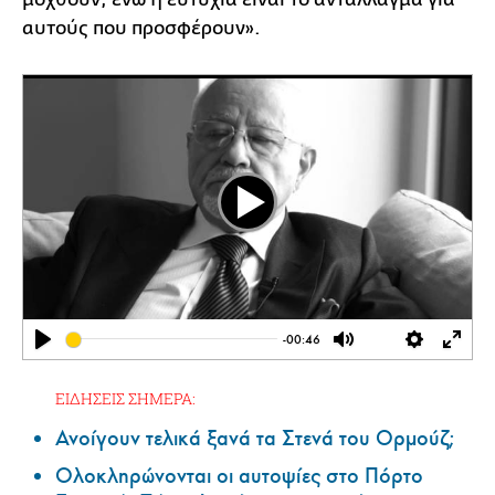
αυτούς που προσφέρουν».
Play
-00:46
Play
Mute
Settings
Ente
full
ΕΙΔΗΣΕΙΣ ΣΗΜΕΡΑ:
Ανοίγουν τελικά ξανά τα Στενά του Ορμούζ;
Ολοκληρώνονται οι αυτοψίες στο Πόρτο