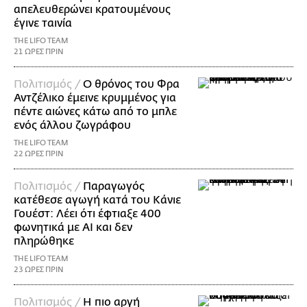
απελευθερώνει κρατουμένους
έγινε ταινία
THE LIFO TEAM
21 ΩΡΕΣ ΠΡΙΝ
Πολιτισμός /
Ο θρόνος του Φρα
Αντζέλικο έμεινε κρυμμένος για
πέντε αιώνες κάτω από το μπλε
ενός άλλου ζωγράφου
THE LIFO TEAM
22 ΩΡΕΣ ΠΡΙΝ
Πολιτισμός /
Παραγωγός
κατέθεσε αγωγή κατά του Κάνιε
Γουέστ: Λέει ότι έφτιαξε 400
φωνητικά με AI και δεν
πληρώθηκε
THE LIFO TEAM
23 ΩΡΕΣ ΠΡΙΝ
Πολιτισμός /
Η πιο αργή