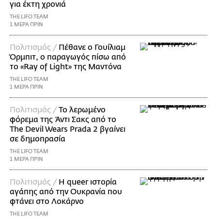
για έκτη χρονιά
THE LIFO TEAM
1 ΜΕΡΑ ΠΡΙΝ
Πολιτισμός /
Πέθανε ο Γουίλιαμ
Όρμπιτ, ο παραγωγός πίσω από
το «Ray of Light» της Μαντόνα
THE LIFO TEAM
1 ΜΕΡΑ ΠΡΙΝ
Πολιτισμός /
Το λερωμένο
φόρεμα της Άντι Σακς από το
The Devil Wears Prada 2 βγαίνει
σε δημοπρασία
THE LIFO TEAM
1 ΜΕΡΑ ΠΡΙΝ
Πολιτισμός /
Η queer ιστορία
αγάπης από την Ουκρανία που
φτάνει στο Λοκάρνο
THE LIFO TEAM