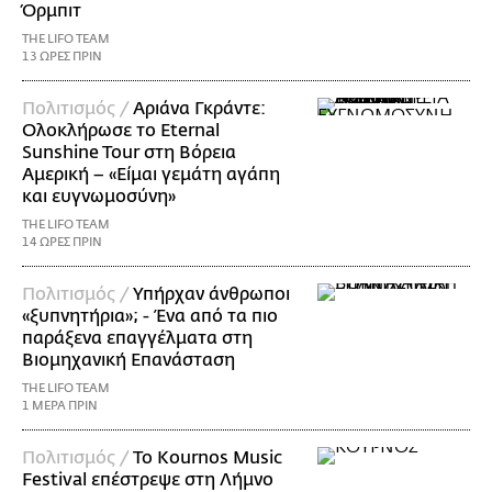
Όρμπιτ
THE LIFO TEAM
13 ΩΡΕΣ ΠΡΙΝ
Πολιτισμός /
Αριάνα Γκράντε:
Ολοκλήρωσε το Eternal
Sunshine Tour στη Βόρεια
Αμερική – «Είμαι γεμάτη αγάπη
και ευγνωμοσύνη»
THE LIFO TEAM
14 ΩΡΕΣ ΠΡΙΝ
Πολιτισμός /
Υπήρχαν άνθρωποι
«ξυπνητήρια»; - Ένα από τα πιο
παράξενα επαγγέλματα στη
Βιομηχανική Επανάσταση
THE LIFO TEAM
1 ΜΕΡΑ ΠΡΙΝ
Πολιτισμός /
Το Kournos Music
Festival επέστρεψε στη Λήμνο