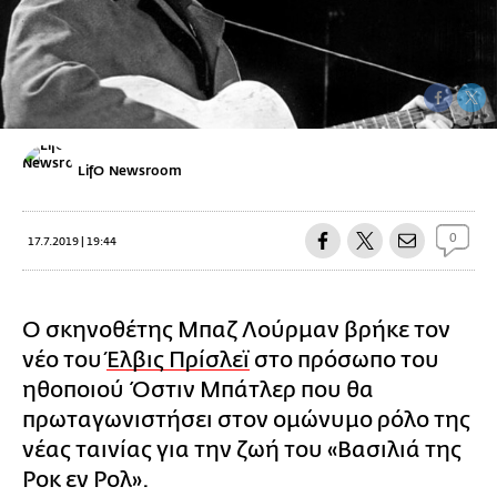
LifO Newsroom
0
17.7.2019 | 19:44
Ο σκηνοθέτης Μπαζ Λούρμαν βρήκε τον
νέο του
Έλβις Πρίσλεϊ
στο πρόσωπο του
ηθοποιού Όστιν Μπάτλερ που θα
πρωταγωνιστήσει στον ομώνυμο ρόλο της
νέας ταινίας για την ζωή του «Βασιλιά της
Ροκ εν Ρολ».