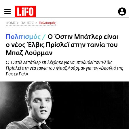
Παράκαμψη
προς
το
HOME
ΕΙΔΗΣΕΙΣ
Πολιτισμός
κυρίως
Πολιτισμός
/
Ο Όστιν Μπάτλερ είναι
περιεχόμενο
ο νέος Έλβις Πρίσλεϊ στην ταινία του
Μπαζ Λούρμαν
Ο Όστιλ Μπάτλερ επιλέχθηκε για να υποδυθεί τον Έλβις
Πρίσλεϊ στη νέα ταινία του Μπαζ Λούρμαν για τον «Βασιλιά της
Ροκ εν Ρολ»