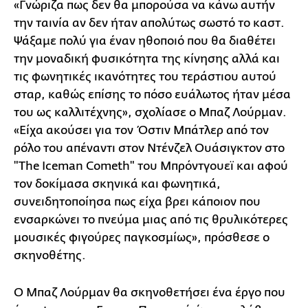
«Γνώριζα πως δεν θα μπορούσα να κάνω αυτήν
την ταινία αν δεν ήταν απολύτως σωστό το καστ.
Ψάξαμε πολύ για έναν ηθοποιό που θα διαθέτει
την μοναδική φυσικότητα της κίνησης αλλά και
τις φωνητικές ικανότητες του τεράστιου αυτού
σταρ, καθώς επίσης το πόσο ευάλωτος ήταν μέσα
του ως καλλιτέχνης», σχολίασε ο Μπαζ Λούρμαν.
«Είχα ακούσει για τον Όστιν Μπάτλερ από τον
ρόλο του απέναντι στον Ντένζελ Ουάσιγκτον στο
"The Iceman Cometh" του Μπρόντγουεϊ και αφού
τον δοκίμασα σκηνικά και φωνητικά,
συνειδητοποίησα πως είχα βρει κάποιον που
ενσαρκώνει το πνεύμα μιας από τις θρυλικότερες
μουσικές φιγούρες παγκοσμίως», πρόσθεσε ο
σκηνοθέτης.
Ο Μπαζ Λούρμαν θα σκηνοθετήσει ένα έργο που