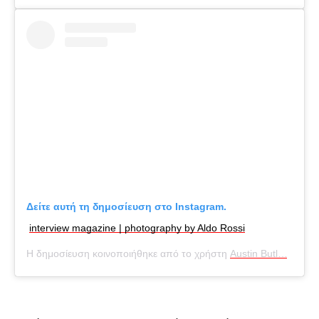
Δείτε αυτή τη δημοσίευση στο Instagram.
interview magazine | photography by Aldo Rossi
Η δημοσίευση κοινοποιήθηκε από το χρήστη
Austin Butler
(@aust