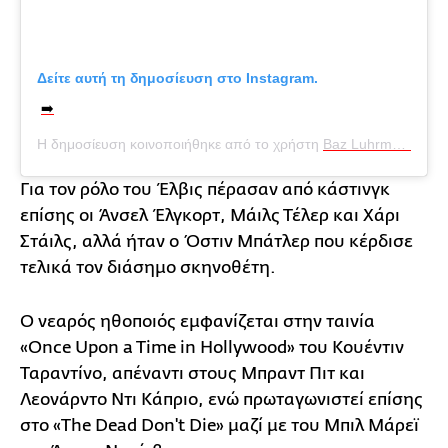
Δείτε αυτή τη δημοσίευση στο Instagram.
➡️
Η δημοσίευση κοινοποιήθηκε από το χρήστη
Baz Luhrmann
(@ba
Για τον ρόλο του Έλβις πέρασαν από κάστινγκ
επίσης οι Άνσελ Έλγκορτ, Μάιλς Τέλερ και Χάρι
Στάιλς, αλλά ήταν ο Όστιν Μπάτλερ που κέρδισε
τελικά τον διάσημο σκηνοθέτη.
Ο νεαρός ηθοποιός εμφανίζεται στην ταινία
«Once Upon a Time in Hollywood» του Κουέντιν
Ταραντίνο, απέναντι στους Μπραντ Πιτ και
Λεονάρντο Ντι Κάπριο, ενώ πρωταγωνιστεί επίσης
στο «The Dead Don't Die» μαζί με του Μπιλ Μάρεϊ