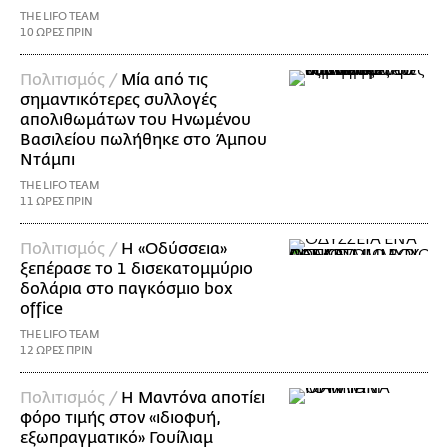
THE LIFO TEAM
10 ΩΡΕΣ ΠΡΙΝ
Πολιτισμός /
Μία από τις
σημαντικότερες συλλογές
απολιθωμάτων του Ηνωμένου
Βασιλείου πωλήθηκε στο Άμπου
Ντάμπι
THE LIFO TEAM
11 ΩΡΕΣ ΠΡΙΝ
Πολιτισμός /
Η «Οδύσσεια»
ξεπέρασε το 1 δισεκατομμύριο
δολάρια στο παγκόσμιο box
office
THE LIFO TEAM
12 ΩΡΕΣ ΠΡΙΝ
Πολιτισμός /
Η Μαντόνα αποτίει
φόρο τιμής στον «ιδιοφυή,
εξωπραγματικό» Γουίλιαμ