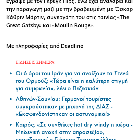
έγραψε με τον Γκρεγκ Πιρς, ενώ έχει αναλάβει και
την παραγωγή μαζί με την βραβευμένη με Όσκαρ
Κάθριν Μάρτιν, συνεργάτη του στις ταινίας «The
Great Gatsby» και «Moulin Rouge».
Με πληροφορίες από Deadline
ΕΙΔΗΣΕΙΣ ΣΗΜΕΡΑ:
Οι 6 όροι του Ιράν για να ανοίξουν τα Στενά
του Ορμούζ: «Τώρα είναι η καλύτερη στιγμή
για συμφωνία», λέει ο Πεζεσκιάν
Αθηνών-Σουνίου: Γερμανοί τουρίστες
συγκρούστηκαν με μηχανή της ΔΙΑΣ -
«Εκσφενδονίστηκαν οι αστυνομικοί»
Καιρός: «Σε συνθήκες hot dry windy η χώρα -
Μηδενική ανοχή στην απροσεξία»,
προειδοποιεί ο Γιώργος Τσατραφύλλιας