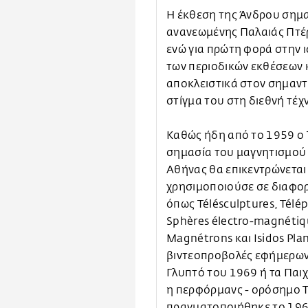
Η έκθεση της Άνδρου σημα
ανανεωμένης Παλαιάς Πτέ
ενώ για πρώτη φορά στην ι
των περιοδικών εκθέσεων 
αποκλειστικά στον σημαντ
στίγμα του στη διεθνή τέχ
Καθώς ήδη από το 1959 ο T
σημασία του μαγνητισμού 
Αθήνας θα επικεντρώνεται 
χρησιμοποιούσε σε διαφορ
όπως Télésculptures, Télépe
Sphères électro-magnétiq
Magnétrons και Isidos Pla
βιντεοπροβολές εφήμερων
Γλυπτό του 1969 ή τα Παιχ
η περφόρμανς - ορόσημο T
πραγματοποιήθηκε το 1960 