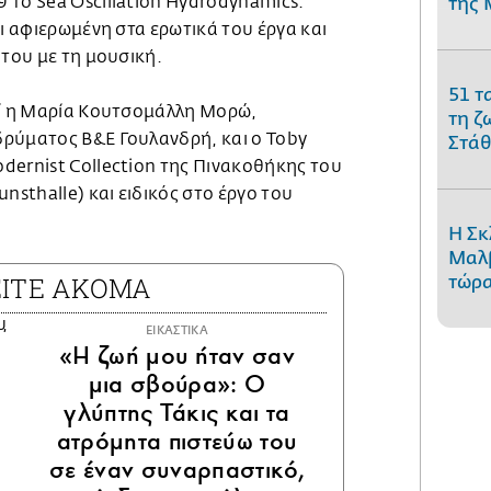
 το Sea Oscillation Hydrodynamics.
της 
αι αφιερωμένη στα ερωτικά του έργα και
 του με τη μουσική.
51 τ
εί η Μαρία Κουτσομάλλη Μορώ,
τη ζ
ρύματος Β&Ε Γουλανδρή, και ο Toby
Στάθ
dernist Collection της Πινακοθήκης του
sthalle) και ειδικός στο έργο του
Η Σκ
Μαλβ
ΕΙΤΕ ΑΚΟΜΑ
τώρα
ΕΙΚΑΣΤΙΚΑ
«Η ζωή μου ήταν σαν
μια σβούρα»: Ο
γλύπτης Τάκις και τα
ατρόμητα πιστεύω του
σε έναν συναρπαστικό,