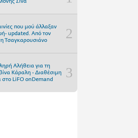
Μονής Σινά
αινίες που μού άλλαξαν
ωή- updated. Aπό τον
η Τσαγκαρουσιάνο
ληρή Αλήθεια για τη
ίνα Κάραλη - Διαθέσιμη
 στo LiFO onDemand