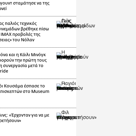
ιγουντ σταμάτησε να της
νεί
ας παλιός τεχνικός
ινεμάδων βρέθηκε πίσω
ς IMAX προβολές της
ειας» του Νόλαν
όνα και η Κάιλι Μινόγκ
ορούν την πρώτη τους
η συνεργασία μετά το
ride
ιόι Κουσάμα έσπασε το
επισκεπτών στο Museum
g
ινς: «Έρχονταν για να με
ρετήσουν»