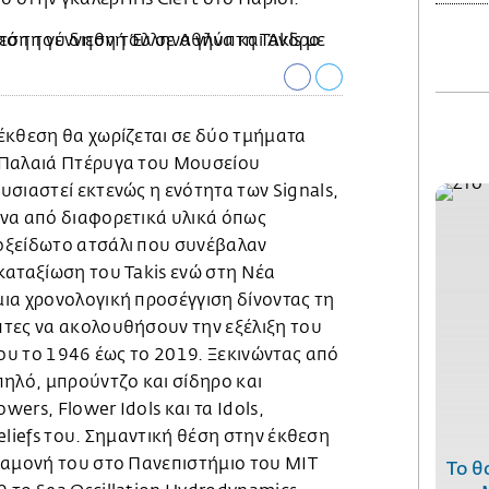
έκθεση θα χωρίζεται σε δύο τμήματα
 Παλαιά Πτέρυγα του Μουσείου
σιαστεί εκτενώς η ενότητα των Signals,
να από διαφορετικά υλικά όπως
οξείδωτο ατσάλι που συνέβαλαν
καταξίωση του Takis ενώ στη Νέα
ια χρονολογική προσέγγιση δίνοντας τη
τες να ακολουθήσουν την εξέλιξη του
του το 1946 έως το 2019. Ξεκινώντας από
πηλό, μπρούντζο και σίδηρο και
wers, Flower Idols και τα Idols,
 Reliefs του. Σημαντική θέση στην έκθεση
ραμονή του στο Πανεπιστήμιο του MIT
Το θ