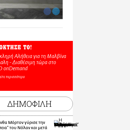
ΟΚΤΗΣΕ ΤΟ!
κληρή Αλήθεια για τη Μαλβίνα
αλη - Διαθέσιμη τώρα στo
O onDemand
είτε περισσότερα
ΔΗΜΟΦΙΛΗ
νθα Μόρτον γύρισε την
εια” του Νόλαν και μετά