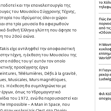
το Χόλ
τοδοτεί και την επαναλειτουργία της
τηλεφω
ρυγας του Μουσείου Σύγχρονης Τέχνης,
στορία του Ιδρύματος όλοι οι χώροι
Πώς έν
πορνοσ
και στα τρία μουσεία θα αφιερωθούν
από τι
ικό διεθνή Έλληνα γλύπτη που άφησε το
«Οδύσσ
νη του 20ού αιώνα.
Η Μαντ
akis είχε αντιληφθεί την αποφασιστική
κυκλοφ
επίσημ
στην τέχνη, η έκθεση του Μουσείου της
WorldP
στο πάθος του γι’ αυτόν τον οποίο
ετικής προσέγγισης έργα
Η Γιαγ
intures, Télélumières, Défis à la gravité,
ρεκόρ 
Ludwi
ues, Musicales, Murs magnétiques,
nts. Η έκθεση θα συμπληρώνεται με
 έργων, όπως το Υδρομαγνητικό
Φιλ Κόλ
νίδια του 1972, ενώ θα παρουσιαστεί και
αποχαι
he Impossible – A Man in Space, που
στην γκαλερί Iris Clert στο Παρίσι.