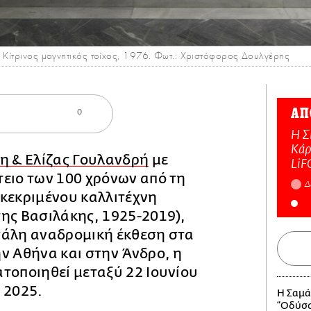
, Κίτρινος μαγνητικός τοίχος, 1976. Φωτ.: Χριστόφορος Δουλγέρης
ΑΠ
0
Η Σ
Κάρ
η & Ελίζας Γουλανδρή
με
LiF
ειο των 100 χρόνων από τη
Δ
ακεκριμένου καλλιτέχνη
ης Βασιλάκης, 1925-2019),
γάλη αναδρομική έκθεση στα
ν Αθήνα και στην Άνδρο, η
τοποιηθεί μεταξύ 22 Ιουνίου
 2025.
Η Σαμά
“Οδύσσ