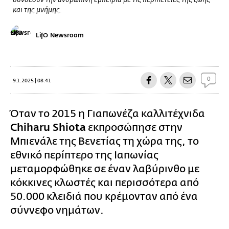
συνδέουν την ανθρώπινη εμπειρία με τις περιπέτειες της ζωής
και της μνήμης.
LifO Newsroom
0
9.1.2025 | 08:41
Όταν το 2015 η Γιαπωνέζα καλλιτέχνιδα
Chiharu Shiota
εκπροσώπησε στην
Μπιενάλε της Βενετίας τη χώρα της, το
εθνικό περίπτερο της Ιαπωνίας
μεταμορφώθηκε σε έναν λαβύρινθο με
κόκκινες κλωστές και περισσότερα από
50.000 κλειδιά που κρέμονταν από ένα
σύννεφο νημάτων.