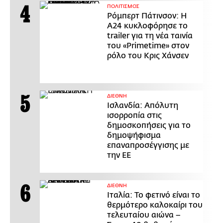
ΠΟΛΙΤΙΣΜΟΣ
Ρόμπερτ Πάτινσον: Η
Α24 κυκλοφόρησε το
trailer για τη νέα ταινία
του «Primetime» στον
ρόλο του Κρις Χάνσεν
ΔΙΕΘΝΗ
Ισλανδία: Απόλυτη
ισορροπία στις
δημοσκοπήσεις για το
δημοψήφισμα
επαναπροσέγγισης με
την ΕΕ
ΔΙΕΘΝΗ
Ιταλία: Το φετινό είναι το
θερμότερο καλοκαίρι του
τελευταίου αιώνα –