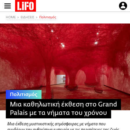
Παράκαμψη
προς
το
HOME
ΕΙΔΗΣΕΙΣ
Πολιτισμός
κυρίως
περιεχόμενο
Πολιτισμός
Μια καθηλωτική έκθεση στο Grand
Palais με τα νήματα του χρόνου
Μια έκθεση μυστικιστικής ατμόσφαιρας με νήματα που