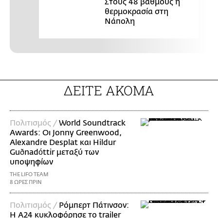
Στους 48 βαθμούς η
θερμοκρασία στη
Νάπολη
ΔΕΙΤΕ ΑΚΟΜΑ
Πολιτισμός /
World Soundtrack
Awards: Οι Jonny Greenwood,
Alexandre Desplat και Hildur
Guðnadóttir μεταξύ των
υποψηφίων
THE LIFO TEAM
8 ΩΡΕΣ ΠΡΙΝ
Πολιτισμός /
Ρόμπερτ Πάτινσον:
Η Α24 κυκλοφόρησε το trailer