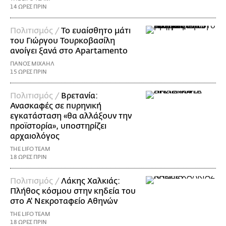
14 ΩΡΕΣ ΠΡΙΝ
Πολιτισμός /
Το ευαίσθητο μάτι
του Γιώργου Τουρκοβασίλη
ανοίγει ξανά στο Apartamento
ΠΑΝΟΣ ΜΙΧΑΗΛ
15 ΩΡΕΣ ΠΡΙΝ
Πολιτισμός /
Βρετανία:
Ανασκαφές σε πυρηνική
εγκατάσταση «θα αλλάξουν την
προϊστορία», υποστηρίζει
αρχαιολόγος
THE LIFO TEAM
18 ΩΡΕΣ ΠΡΙΝ
Πολιτισμός /
Λάκης Χαλκιάς:
Πλήθος κόσμου στην κηδεία του
στο Α' Νεκροταφείο Αθηνών
THE LIFO TEAM
18 ΩΡΕΣ ΠΡΙΝ