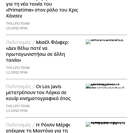
για τη νέα ταινία του
«Primetime» στον ρόλο του Κρις
Χάνσεν
THE LIFO TEAM
10 ΩΡΕΣ ΠΡΙΝ
Πολιτισμός /
Μισέλ Φάιφερ:
«Δεν θέλω ποτέ να
πρωταγωνιστήσω σε άλλη
ταινία»
THE LIFO TEAM
12 ΩΡΕΣ ΠΡΙΝ
Πολιτισμός /
Οι Los Javis
μετατρέπουν τον Λόρκα σε
κουίρ κινηματογραφικό έπος
THE LIFO TEAM
13 ΩΡΕΣ ΠΡΙΝ
Πολιτισμός /
Η Ρόισιν Μέρφι
επέκρινε τη Μαντόνα για τη