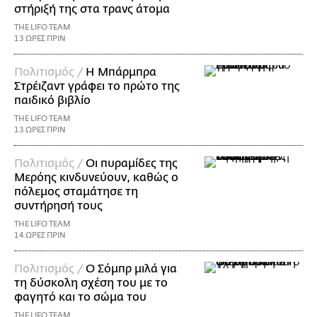
στήριξή της στα τρανς άτομα
THE LIFO TEAM
13 ΩΡΕΣ ΠΡΙΝ
Πολιτισμός /
Η Μπάρμπρα
Στρέιζαντ γράφει το πρώτο της
παιδικό βιβλίο
THE LIFO TEAM
13 ΩΡΕΣ ΠΡΙΝ
Πολιτισμός /
Οι πυραμίδες της
Μερόης κινδυνεύουν, καθώς ο
πόλεμος σταμάτησε τη
συντήρησή τους
THE LIFO TEAM
14 ΩΡΕΣ ΠΡΙΝ
Πολιτισμός /
Ο Σόμπρ μιλά για
τη δύσκολη σχέση του με το
φαγητό και το σώμα του
THE LIFO TEAM