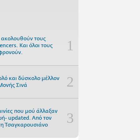
 ακολουθούν τους
uencers. Και όλοι τους
φρονούν.
ολό και δύσκολο μέλλον
Μονής Σινά
αινίες που μού άλλαξαν
ωή- updated. Aπό τον
η Τσαγκαρουσιάνο