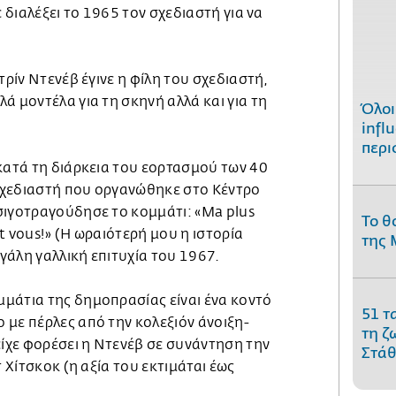
ε διαλέξει το 1965 τον σχεδιαστή για να
τρίν Ντενέβ έγινε η φίλη του σχεδιαστή,
ά μοντέλα για τη σκηνή αλλά και για τη
Όλοι
infl
περι
κατά τη διάρκεια του εορτασμού των 40
σχεδιαστή που οργανώθηκε στο Κέντρο
σιγοτραγούδησε το κομμάτι: «Ma plus
Το θ
est vous!» (Η ωραιότερή μου η ιστορία
της 
εγάλη γαλλική επιτυχία του 1967.
μάτια της δημοπρασίας είναι ένα κοντό
51 τ
 με πέρλες από την κολεξιόν άνοιξη-
τη ζ
είχε φορέσει η Ντενέβ σε συνάντηση την
Στάθ
τ Χίτσκοκ (η αξία του εκτιμάται έως