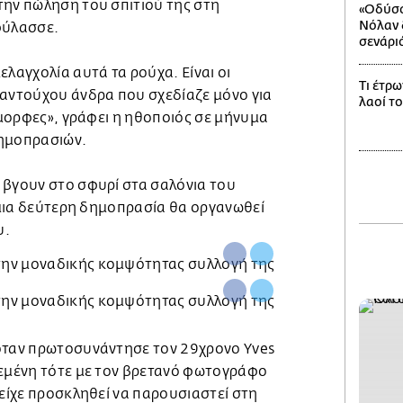
την πώληση του σπιτιού της στη
«Οδύσσ
Νόλαν δ
φύλασσε.
σενάρι
ελαγχολία αυτά τα ρούχα. Είναι οι
Τι έτρω
λαντούχου άνδρα που σχεδίαζε μόνο για
λαοί τ
 όμορφες», γράφει η ηθοποιός σε μήνυμα
δημοπρασιών.
 βγουν στο σφυρί στα σαλόνια του
ώ μια δεύτερη δημοπρασία θα οργανωθεί
υ.
όταν πρωτοσυνάντησε τον 29χρονο Υves
ρεμένη τότε με τον βρετανό φωτογράφο
 είχε προσκληθεί να παρουσιαστεί στη