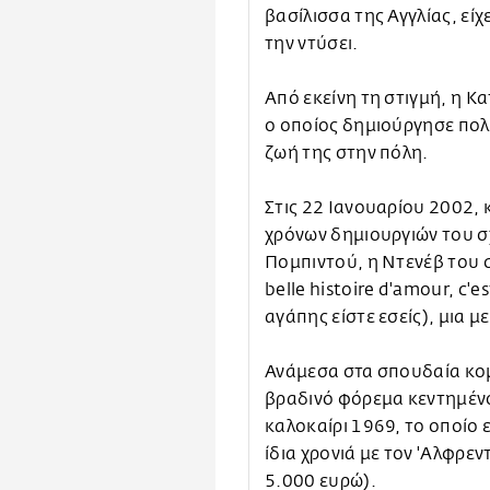
βασίλισσα της Αγγλίας, είχ
την ντύσει.
Από εκείνη τη στιγμή, η Κα
ο οποίος δημιούργησε πολλ
ζωή της στην πόλη.
Στις 22 Ιανουαρίου 2002, 
χρόνων δημιουργιών του 
Πομπιντού, η Ντενέβ του 
belle histoire d'amour, c'
αγάπης είστε εσείς), μια μ
Ανάμεσα στα σπουδαία κομ
βραδινό φόρεμα κεντημένο
καλοκαίρι 1969, το οποίο 
ίδια χρονιά με τον 'Αλφρεν
5.000 ευρώ).