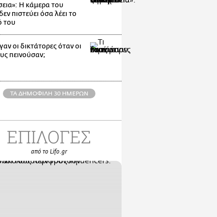
εια»: Η κάμερα του
εν πιστεύει όσα λέει το
ό του
γαν οι δικτάτορες όταν οι
ους πεινούσαν;
ΤΑ ΔΗΜΟΦΙΛΗ 30 ΗΜΕΡΩΝ
ΕΠΙΛΟΓΕΣ
από το Lifo.gr