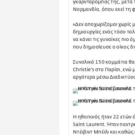
γκαρνταρόμπας της, μετά 
Νορμανδία, όπου εκεί τη 
«Δεν αποχωρίζομαι χωρίς μ
δημιουργίες ενός τόσο τα
να κάνει τις γυναίκες πιο
που δημοσίευσε ο οίκος 
Συνολικά 150 κομμάτια θα
Christie's στο Παρίσι, εν
αργότερα μέσω Διαδικτύο
Η ηθοποιός ήταν 22 ετών 
Saint Laurent. Ήταν παντ
Ντέιβιντ Μπέιλι και καθώς