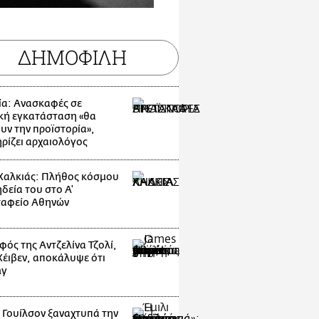
ΔΗΜΟΦΙΛΗ
ία: Ανασκαφές σε
κή εγκατάσταση «θα
υν την προϊστορία»,
ρίζει αρχαιολόγος
Χαλκιάς: Πλήθος κόσμου
δεία του στο Α'
αφείο Αθηνών
φός της Αντζελίνα Τζολί,
 Χέιβεν, αποκάλυψε ότι
ay
ι Γουίλσον ξαναχτυπά την