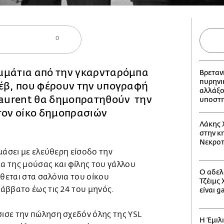
0
μμάτια από την γκαρνταρόμπα
Βρεταν
πυρηνι
νέβ, που φέρουν την υπογραφή
αλλάξο
 Laurent θα δημοπρατηθούν την
υποστη
τον οίκο δημοπρασιών
Λάκης 
στην κη
Νεκροτ
μάσει με ελεύθερη είσοδο την
 της μούσας και φίλης του γάλλου
Ο αδελ
ίθεται στα σαλόνια του οίκου
Τζέιμς
άββατο έως τις 24 του μηνός.
είναι g
σε την πώληση σχεδόν όλης της YSL
Η Έμιλ