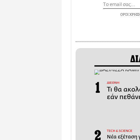
ΟΡΟΙ ΧΡΗΣ
ΔΙ
ΔΙΕΘΝΗ
Τι θα ακολ
εάν πεθάν
ΤECH & SCIENCE
Νέα εξέταση 